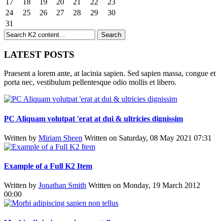
17
18
19
20
21
22
23
24
25
26
27
28
29
30
31
LATEST POSTS
Praesent a lorem ante, at lacinia sapien. Sed sapien massa, congue et
porta nec, vestibulum pellentesque odio mollis et libero.
PC Aliquam volutpat 'erat at dui & ultricies dignissim
Written by
Miriam Sheen
Written on Saturday, 08 May 2021 07:31
Example of a Full K2 Item
Written by
Jonathan Smith
Written on Monday, 19 March 2012
00:00