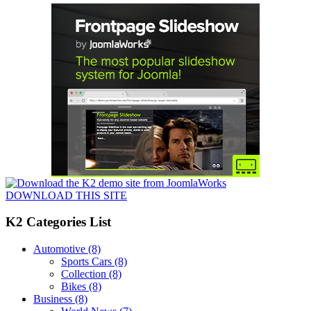
DOWNLOAD THIS SITE
K2 Categories List
Automotive
(8)
Sports Cars
(8)
Collection
(8)
Bikes
(8)
Business
(8)