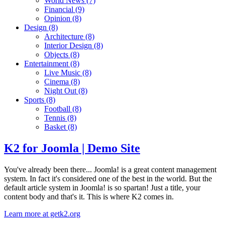
World News
(7)
Financial
(9)
Opinion
(8)
Design
(8)
Architecture
(8)
Interior Design
(8)
Objects
(8)
Entertainment
(8)
Live Music
(8)
Cinema
(8)
Night Out
(8)
Sports
(8)
Football
(8)
Tennis
(8)
Basket
(8)
K2 for Joomla | Demo Site
You've already been there... Joomla! is a great content management
system. In fact it's considered one of the best in the world. But the
default article system in Joomla! is so spartan! Just a title, your
content body and that's it. This is where K2 comes in.
Learn more at getk2.org