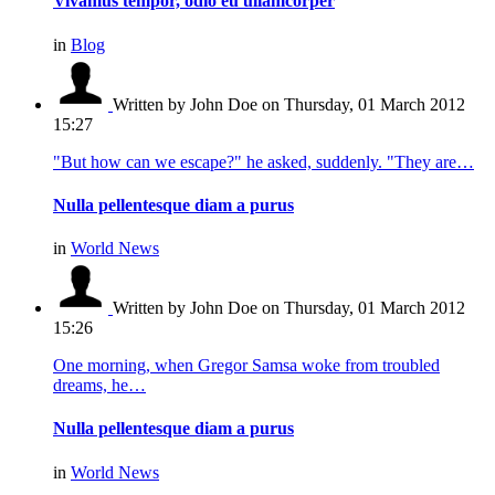
Vivamus tempor, odio eu ullamcorper
in
Blog
Written by John Doe
on Thursday, 01 March 2012
15:27
"But how can we escape?" he asked, suddenly. "They are…
Nulla pellentesque diam a purus
in
World News
Written by John Doe
on Thursday, 01 March 2012
15:26
One morning, when Gregor Samsa woke from troubled
dreams, he…
Nulla pellentesque diam a purus
in
World News