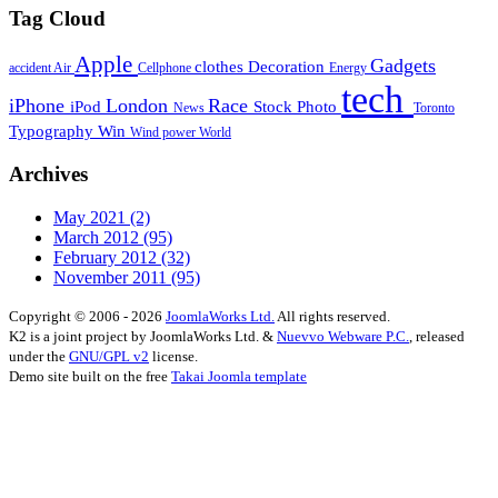
Tag Cloud
Apple
Gadgets
clothes
Decoration
accident
Air
Cellphone
Energy
tech
iPhone
London
Race
iPod
Stock Photo
News
Toronto
Typography
Win
Wind power
World
Archives
May 2021
(2)
March 2012
(95)
February 2012
(32)
November 2011
(95)
Copyright © 2006 - 2026
JoomlaWorks Ltd.
All rights reserved.
K2 is a joint project by JoomlaWorks Ltd. &
Nuevvo Webware P.C.
, released
under the
GNU/GPL v2
license.
Demo site built on the free
Takai Joomla template