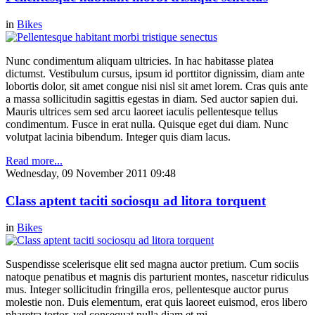
in
Bikes
Nunc condimentum aliquam ultricies. In hac habitasse platea
dictumst. Vestibulum cursus, ipsum id porttitor dignissim, diam ante
lobortis dolor, sit amet congue nisi nisl sit amet lorem. Cras quis ante
a massa sollicitudin sagittis egestas in diam. Sed auctor sapien dui.
Mauris ultrices sem sed arcu laoreet iaculis pellentesque tellus
condimentum. Fusce in erat nulla. Quisque eget dui diam. Nunc
volutpat lacinia bibendum. Integer quis diam lacus.
Read more...
Wednesday, 09 November 2011 09:48
Class aptent taciti sociosqu ad litora torquent
in
Bikes
Suspendisse scelerisque elit sed magna auctor pretium. Cum sociis
natoque penatibus et magnis dis parturient montes, nascetur ridiculus
mus. Integer sollicitudin fringilla eros, pellentesque auctor purus
molestie non. Duis elementum, erat quis laoreet euismod, eros libero
pharetra tortor, vel consequat nulla diam et mi.