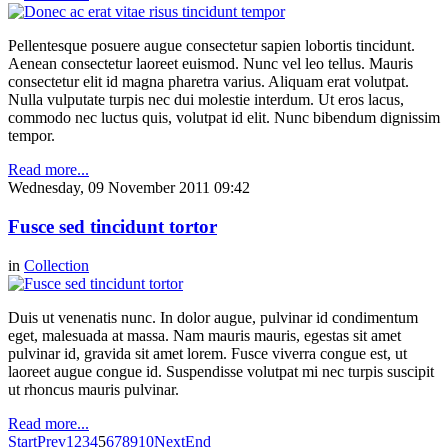
Pellentesque posuere augue consectetur sapien lobortis tincidunt.
Aenean consectetur laoreet euismod. Nunc vel leo tellus. Mauris
consectetur elit id magna pharetra varius. Aliquam erat volutpat.
Nulla vulputate turpis nec dui molestie interdum. Ut eros lacus,
commodo nec luctus quis, volutpat id elit. Nunc bibendum dignissim
tempor.
Read more...
Wednesday, 09 November 2011 09:42
Fusce sed tincidunt tortor
in
Collection
Duis ut venenatis nunc. In dolor augue, pulvinar id condimentum
eget, malesuada at massa. Nam mauris mauris, egestas sit amet
pulvinar id, gravida sit amet lorem. Fusce viverra congue est, ut
laoreet augue congue id. Suspendisse volutpat mi nec turpis suscipit
ut rhoncus mauris pulvinar.
Read more...
Start
Prev
1
2
3
4
5
6
7
8
9
10
Next
End