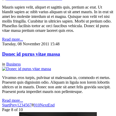
Mauris sapien velit, aliquet et sagittis quis, pretium ac erat. Ut
blandit sapien ac nibh varius aliquam ut sit amet mauris. In in erat sit
amet leo molestie interdum ut et magna. Quisque non velit vel nisi
mollis fringilla. Curabitur in ultricies sapien. Morbi ut pretium odio.
Phasellus facilisis tortor ac orci faucibus vehicula. Donec id purus
vitae massa pretium ornare laoreet quis eros.
Read more...
Tuesday, 08 November 2011 15:48
Donec id purus vitae massa
in
Business
Vivamus eros turpis, pulvinar ut malesuada in, commodo et metus.
Praesent quis dignissim odio. Aliquam in ligula non lorem lobortis
ultrices ut in mauris. Donec non ante sit amet felis gravida suscipit.
Praesent porta imperdiet mauris non pellentesque.
Read more...
Start
Prev
1
2
3
4
5
6
7
8
9
10
Next
End
Page 8 of 10