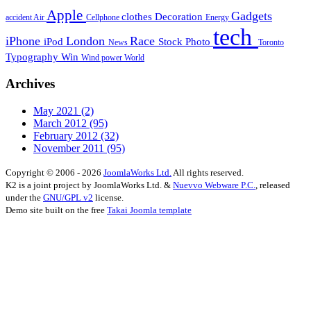
Apple
Gadgets
clothes
Decoration
accident
Air
Cellphone
Energy
tech
iPhone
London
Race
iPod
Stock Photo
News
Toronto
Typography
Win
Wind power
World
Archives
May 2021
(2)
March 2012
(95)
February 2012
(32)
November 2011
(95)
Copyright © 2006 - 2026
JoomlaWorks Ltd.
All rights reserved.
K2 is a joint project by JoomlaWorks Ltd. &
Nuevvo Webware P.C.
, released
under the
GNU/GPL v2
license.
Demo site built on the free
Takai Joomla template