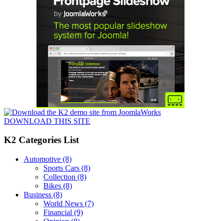
DOWNLOAD THIS SITE
K2 Categories List
Automotive
(8)
Sports Cars
(8)
Collection
(8)
Bikes
(8)
Business
(8)
World News
(7)
Financial
(9)