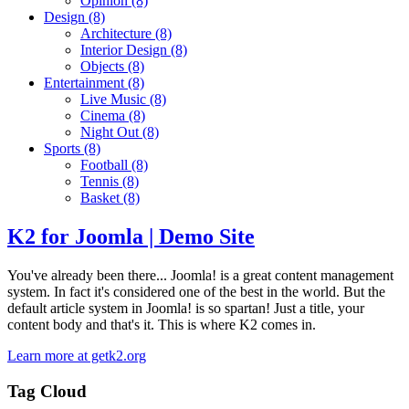
Opinion
(8)
Design
(8)
Architecture
(8)
Interior Design
(8)
Objects
(8)
Entertainment
(8)
Live Music
(8)
Cinema
(8)
Night Out
(8)
Sports
(8)
Football
(8)
Tennis
(8)
Basket
(8)
K2 for Joomla | Demo Site
You've already been there... Joomla! is a great content management
system. In fact it's considered one of the best in the world. But the
default article system in Joomla! is so spartan! Just a title, your
content body and that's it. This is where K2 comes in.
Learn more at getk2.org
Tag Cloud