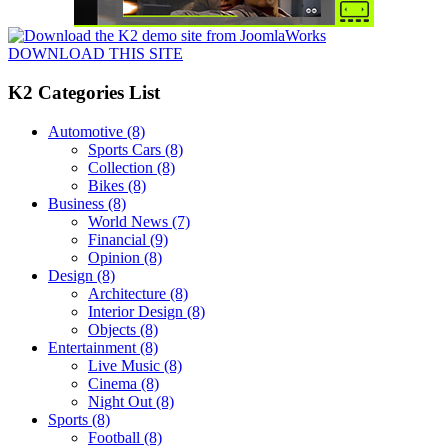
DOWNLOAD THIS SITE
K2 Categories List
Automotive
(8)
Sports Cars
(8)
Collection
(8)
Bikes
(8)
Business
(8)
World News
(7)
Financial
(9)
Opinion
(8)
Design
(8)
Architecture
(8)
Interior Design
(8)
Objects
(8)
Entertainment
(8)
Live Music
(8)
Cinema
(8)
Night Out
(8)
Sports
(8)
Football
(8)