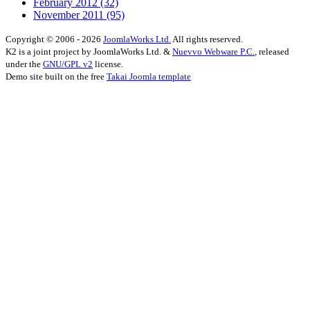
February 2012
(32)
November 2011
(95)
Copyright © 2006 - 2026
JoomlaWorks Ltd.
All rights reserved.
K2 is a joint project by JoomlaWorks Ltd. &
Nuevvo Webware P.C.
, released
under the
GNU/GPL v2
license.
Demo site built on the free
Takai Joomla template