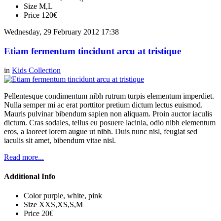
Size
M,L
Price
120€
Wednesday, 29 February 2012 17:38
Etiam fermentum tincidunt arcu at tristique
in
Kids Collection
Pellentesque condimentum nibh rutrum turpis elementum imperdiet.
Nulla semper mi ac erat porttitor pretium dictum lectus euismod.
Mauris pulvinar bibendum sapien non aliquam. Proin auctor iaculis
dictum. Cras sodales, tellus eu posuere lacinia, odio nibh elementum
eros, a laoreet lorem augue ut nibh. Duis nunc nisl, feugiat sed
iaculis sit amet, bibendum vitae nisl.
Read more...
Additional Info
Color
purple, white, pink
Size
XXS,XS,S,M
Price
20€