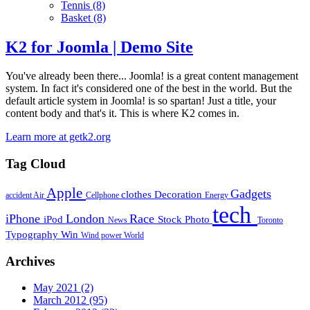
Tennis
(8)
Basket
(8)
K2 for Joomla | Demo Site
You've already been there... Joomla! is a great content management
system. In fact it's considered one of the best in the world. But the
default article system in Joomla! is so spartan! Just a title, your
content body and that's it. This is where K2 comes in.
Learn more at getk2.org
Tag Cloud
Apple
Gadgets
clothes
Decoration
accident
Air
Cellphone
Energy
tech
iPhone
London
Race
iPod
Stock Photo
News
Toronto
Typography
Win
Wind power
World
Archives
May 2021
(2)
March 2012
(95)