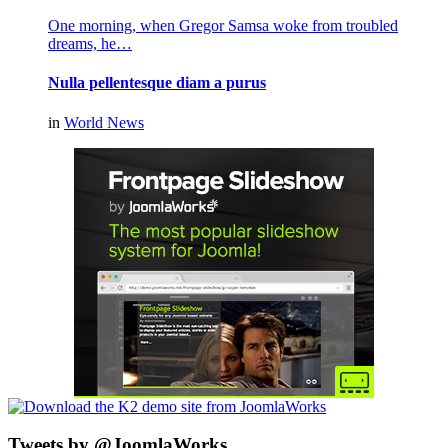
One morning, when Gregor Samsa woke from troubled
dreams, he…
Nulla pellentesque diam a purus
in
World News
Tweets by @JoomlaWorks