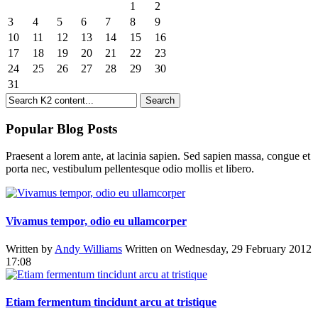
1
2
3
4
5
6
7
8
9
10
11
12
13
14
15
16
17
18
19
20
21
22
23
24
25
26
27
28
29
30
31
Popular Blog Posts
Praesent a lorem ante, at lacinia sapien. Sed sapien massa, congue et
porta nec, vestibulum pellentesque odio mollis et libero.
Vivamus tempor, odio eu ullamcorper
Written by
Andy Williams
Written on Wednesday, 29 February 2012
17:08
Etiam fermentum tincidunt arcu at tristique