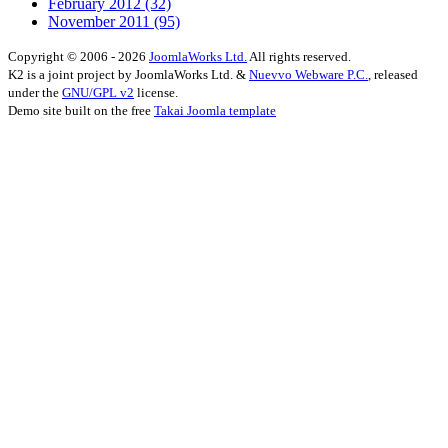
February 2012
(32)
November 2011
(95)
Copyright © 2006 - 2026
JoomlaWorks Ltd.
All rights reserved.
K2 is a joint project by JoomlaWorks Ltd. &
Nuevvo Webware P.C.
, released
under the
GNU/GPL v2
license.
Demo site built on the free
Takai Joomla template