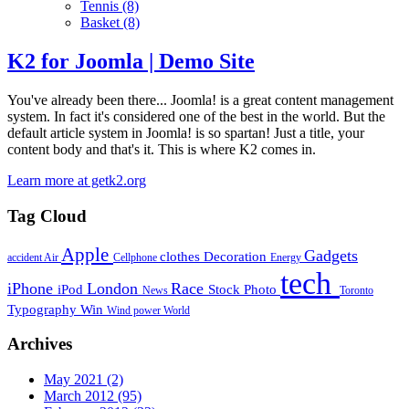
Tennis
(8)
Basket
(8)
K2 for Joomla | Demo Site
You've already been there... Joomla! is a great content management
system. In fact it's considered one of the best in the world. But the
default article system in Joomla! is so spartan! Just a title, your
content body and that's it. This is where K2 comes in.
Learn more at getk2.org
Tag Cloud
Apple
Gadgets
clothes
Decoration
accident
Air
Cellphone
Energy
tech
iPhone
London
Race
iPod
Stock Photo
News
Toronto
Typography
Win
Wind power
World
Archives
May 2021
(2)
March 2012
(95)