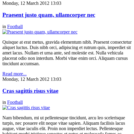
Monday, 12 March 2012 13:03
Praesent justo quam, ullamcorper nec
in
Football
Quisque at erat metus, gravida elementum nibh. Praesent consectetur
aliquet luctus. Duis nibh orci, adipiscing et rutrum quis, imperdiet sit
amet lacus. Nullam et urna ante, sed molestie est. Nulla vehicula
placerat odio non interdum. Morbi vitae enim orci. Aliquam cursus
tincidunt accumsan.
Read more...
Monday, 12 March 2012 13:03
Cras sagittis risus vitae
in
Football
Nam bibendum, mi ut pellentesque tincidunt, arcu leo scelerisque
turpis, nec posuere elit neque vitae sapien. Aliquam facilisis lacus
augue, vitae iaculis elit. Proin non imperdiet lectus. Pellentesque
habitant morbi tristique senectus et netus et malesuada fames ac