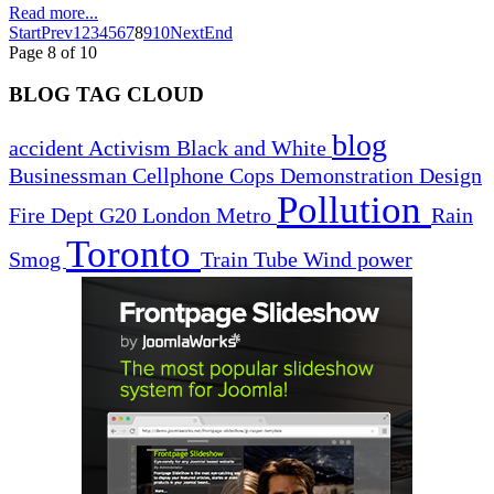
Read more...
Start
Prev
1
2
3
4
5
6
7
8
9
10
Next
End
Page 8 of 10
BLOG TAG CLOUD
blog
accident
Activism
Black and White
Businessman
Cellphone
Cops
Demonstration
Design
Pollution
Fire Dept
G20
London
Metro
Rain
Toronto
Smog
Train
Tube
Wind power