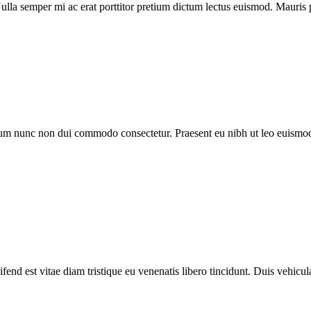
la semper mi ac erat porttitor pretium dictum lectus euismod. Mauris 
trum nunc non dui commodo consectetur. Praesent eu nibh ut leo euismod
fend est vitae diam tristique eu venenatis libero tincidunt. Duis vehicula