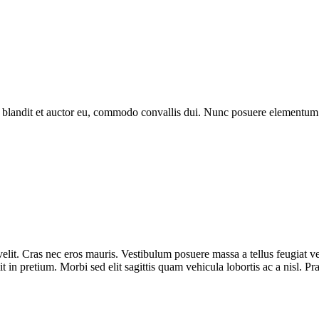
landit et auctor eu, commodo convallis dui. Nunc posuere elementum odi
 velit. Cras nec eros mauris. Vestibulum posuere massa a tellus feugiat ve
it in pretium. Morbi sed elit sagittis quam vehicula lobortis ac a nisl. Pr