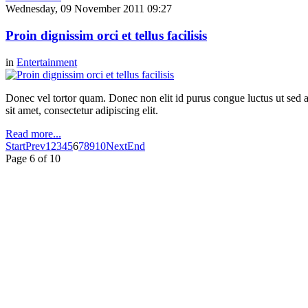
Wednesday, 09 November 2011 09:27
Proin dignissim orci et tellus facilisis
in
Entertainment
Donec vel tortor quam. Donec non elit id purus congue luctus ut sed ant
sit amet, consectetur adipiscing elit.
Read more...
Start
Prev
1
2
3
4
5
6
7
8
9
10
Next
End
Page 6 of 10