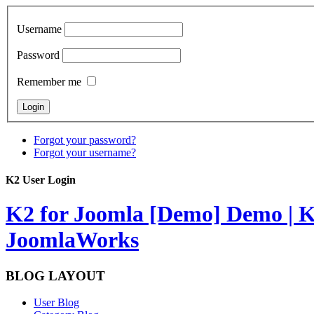
Username
Password
Remember me
Forgot your password?
Forgot your username?
K2 User Login
K2 for Joomla [Demo]
Demo | K
JoomlaWorks
BLOG LAYOUT
User Blog