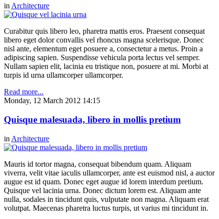
in
Architecture
Curabitur quis libero leo, pharetra mattis eros. Praesent consequat
libero eget dolor convallis vel rhoncus magna scelerisque. Donec
nisl ante, elementum eget posuere a, consectetur a metus. Proin a
adipiscing sapien. Suspendisse vehicula porta lectus vel semper.
Nullam sapien elit, lacinia eu tristique non, posuere at mi. Morbi at
turpis id urna ullamcorper ullamcorper.
Read more...
Monday, 12 March 2012 14:15
Quisque malesuada, libero in mollis pretium
in
Architecture
Mauris id tortor magna, consequat bibendum quam. Aliquam
viverra, velit vitae iaculis ullamcorper, ante est euismod nisl, a auctor
augue est id quam. Donec eget augue id lorem interdum pretium.
Quisque vel lacinia urna. Donec dictum lorem est. Aliquam ante
nulla, sodales in tincidunt quis, vulputate non magna. Aliquam erat
volutpat. Maecenas pharetra luctus turpis, ut varius mi tincidunt in.