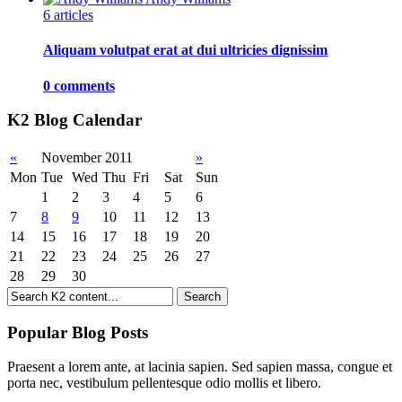
6 articles
Aliquam volutpat erat at dui ultricies dignissim
0 comments
K2 Blog Calendar
«
November 2011
»
Mon
Tue
Wed
Thu
Fri
Sat
Sun
1
2
3
4
5
6
7
8
9
10
11
12
13
14
15
16
17
18
19
20
21
22
23
24
25
26
27
28
29
30
Popular Blog Posts
Praesent a lorem ante, at lacinia sapien. Sed sapien massa, congue et
porta nec, vestibulum pellentesque odio mollis et libero.