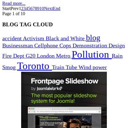
Read more...
Start
Prev
1
2
3
4
5
6
7
8
9
10
Next
End
Page 1 of 10
BLOG TAG CLOUD
blog
accident
Activism
Black and White
Businessman
Cellphone
Cops
Demonstration
Design
Pollution
Fire Dept
G20
London
Metro
Rain
Toronto
Smog
Train
Tube
Wind power