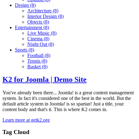
Design
(8)
Architecture
(8)
Interior Design
(8)
Objects
(8)
Entertainment
(8)
Live Music
(8)
Cinema
(8)
Night Out
(8)
Sports
(8)
Football
(8)
Tennis
(8)
Basket
(8)
K2 for Joomla | Demo Site
You've already been there... Joomla! is a great content management
system. In fact it's considered one of the best in the world. But the
default article system in Joomla! is so spartan! Just a title, your
content body and that's it. This is where K2 comes in.
Learn more at getk2.org
Tag Cloud