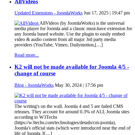
AllVideos
Updated Extensions - JoomlaWorks
Jun 17, 2025 | 19:47 pm
AllVideos (by JoomlaWorks) is the universal
media player for Joomla and a classic must-have extension for
any Joomla based website. Use the plugin to easily embed
video & audio content from all major 3rd party media
providers (YouTube, Vimeo, Dailymotion,[…]
Read more...
K2 will not be made available for Joomla 4/5 -
change of course
Blog - JoomlaWorks
May 30, 2024 | 17:56 pm
The writing's on the wall. Joomla 4 and 5 are failed CMS
releases. They account for around 0.3% of ALL Joomla sites
according to W3Techs
(https://w3techs.com/technologies/details/cm-joomla).
Joomla's official stats (which were introduced near the end of
life of Joomla 3[…]