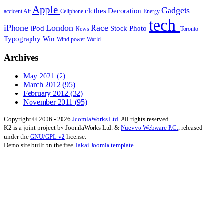
Apple
Gadgets
clothes
Decoration
accident
Air
Cellphone
Energy
tech
iPhone
London
Race
iPod
Stock Photo
News
Toronto
Typography
Win
Wind power
World
Archives
May 2021
(2)
March 2012
(95)
February 2012
(32)
November 2011
(95)
Copyright © 2006 - 2026
JoomlaWorks Ltd.
All rights reserved.
K2 is a joint project by JoomlaWorks Ltd. &
Nuevvo Webware P.C.
, released
under the
GNU/GPL v2
license.
Demo site built on the free
Takai Joomla template