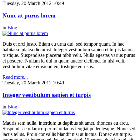
Tuesday, 20 March 2012 10:49
Nunc at purus lorem
in
Blog
Duis et orci justo. Etiam eu urna dui, sed tempor quam. In hac
habitasse platea dictumst. Integer vestibulum sapien et turpis lacinia
tristique. Suspendisse placerat nibh velit. Nulla egestas varius purus
et posuere. Nullam id dui in quam auctor eleifend. In nisl velit,
vestibulum vitae euismod eu, tristique eu risus.
Read more...
Tuesday, 20 March 2012 10:49
Integer vestibulum sapien et turpis
in
Blog
Mauris sem nulla, interdum ut dapibus sit amet, rhoncus eu arcu.
Suspendisse ullamcorper mi ut lacus feugiat pellentesque. Nunc sed
lacus tellus. Proin convallis blandit nisi at luctus. Donec est turpis,
commodo et pharetra vel, lacinia eget mi. Vivamus vitae leo mi, sit