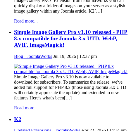
Image Gallery PRO" extension from JoomlaWorks you can
quickly display a folder of images on your server as a stylish
image gallery within any Joomla article, K2[…]
Read more...
Simple Image Gallery Pro v3.10 released - PHP
8.x compatible for Joomla 3.x UTD, WebP,
AVIF, ImageMagick!
Blog - JoomlaWorks
Jul 19, 2026 | 12:37 pm
Simple Image Gallery Pro v3.10 is now available to
download for subscribers. To summarize the release, we've
added full support for PHP 8.x (those using Joomla 3.x UTD
will certainly appreciate the update) and extended to new
features.Here's what's been[…]
Read more...
K2
Updated Extensions - JoomlaWorks
Apr 22, 2026 | 14:14 pm