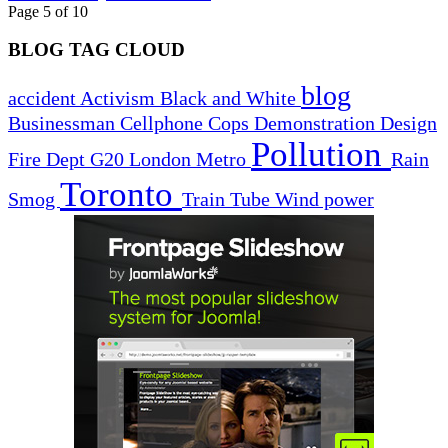
Page 5 of 10
BLOG TAG CLOUD
blog
accident
Activism
Black and White
Businessman
Cellphone
Cops
Demonstration
Design
Pollution
Fire Dept
G20
London
Metro
Rain
Toronto
Smog
Train
Tube
Wind power