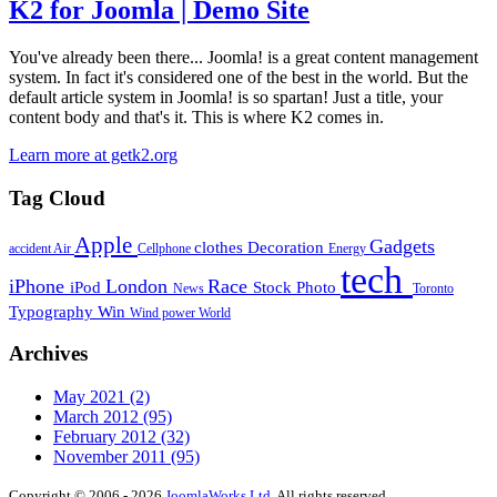
K2 for Joomla | Demo Site
You've already been there... Joomla! is a great content management
system. In fact it's considered one of the best in the world. But the
default article system in Joomla! is so spartan! Just a title, your
content body and that's it. This is where K2 comes in.
Learn more at getk2.org
Tag Cloud
Apple
Gadgets
clothes
Decoration
accident
Air
Cellphone
Energy
tech
iPhone
London
Race
iPod
Stock Photo
News
Toronto
Typography
Win
Wind power
World
Archives
May 2021
(2)
March 2012
(95)
February 2012
(32)
November 2011
(95)
Copyright © 2006 - 2026
JoomlaWorks Ltd.
All rights reserved.