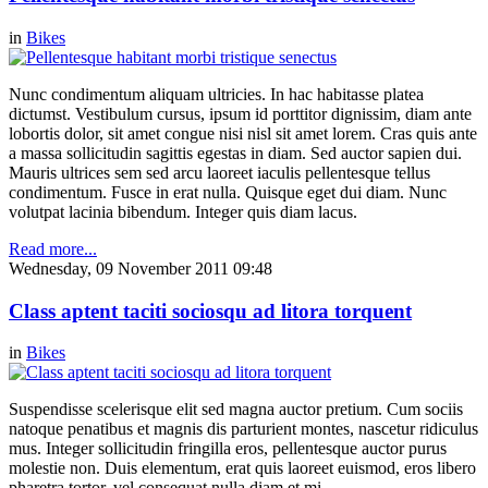
in
Bikes
Nunc condimentum aliquam ultricies. In hac habitasse platea
dictumst. Vestibulum cursus, ipsum id porttitor dignissim, diam ante
lobortis dolor, sit amet congue nisi nisl sit amet lorem. Cras quis ante
a massa sollicitudin sagittis egestas in diam. Sed auctor sapien dui.
Mauris ultrices sem sed arcu laoreet iaculis pellentesque tellus
condimentum. Fusce in erat nulla. Quisque eget dui diam. Nunc
volutpat lacinia bibendum. Integer quis diam lacus.
Read more...
Wednesday, 09 November 2011 09:48
Class aptent taciti sociosqu ad litora torquent
in
Bikes
Suspendisse scelerisque elit sed magna auctor pretium. Cum sociis
natoque penatibus et magnis dis parturient montes, nascetur ridiculus
mus. Integer sollicitudin fringilla eros, pellentesque auctor purus
molestie non. Duis elementum, erat quis laoreet euismod, eros libero
pharetra tortor, vel consequat nulla diam et mi.