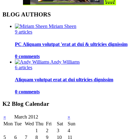
BLOG AUTHORS
Miriam Sheen
9 articles
PC Aliquam volutpat 'erat at dui & ultricies dignissim
0 comments
Andy Williams
6 articles
Aliquam volutpat erat at dui ultricies dignissim
0 comments
K2 Blog Calendar
«
March 2012
»
Mon
Tue
Wed
Thu
Fri
Sat
Sun
1
2
3
4
5
6
7
8
9
10
11