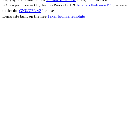
K2 is a joint project by JoomlaWorks Ltd. &
Nuevvo Webware P.C.
, released
under the
GNU/GPL v2
license.
Demo site built on the free
Takai Joomla template