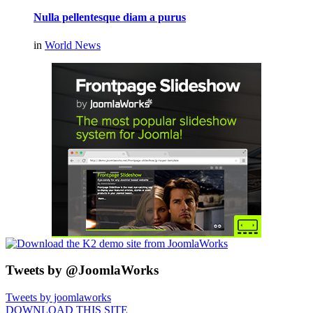
Nulla pellentesque diam a purus
in
World News
Tweets by @JoomlaWorks
Tweets by joomlaworks
DOWNLOAD THIS SITE