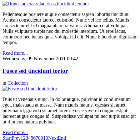
Pellentesque posuere augue consectetur sapien lobortis tincidunt.
Aenean consectetur laoreet euismod. Nunc vel leo tellus. Mauris
consectetur elit id magna pharetra varius. Aliquam erat volutpat.
Nulla vulputate turpis nec dui molestie interdum. Ut eros lacus,
commodo nec luctus quis, volutpat id elit. Nunc bibendum dignissim
tempor.
Read more...
Wednesday, 09 November 2011 09:42
Fusce sed tincidunt tortor
in
Collection
Duis ut venenatis nunc. In dolor augue, pulvinar id condimentum
eget, malesuada at massa. Nam mauris mauris, egestas sit amet
pulvinar id, gravida sit amet lorem. Fusce viverra congue est, ut
laoreet augue congue id. Suspendisse volutpat mi nec turpis suscipit
ut rhoncus mauris pulvinar.
Read more...
Start
Prev
1
2
3
4
5
6
7
8
9
10
Next
End