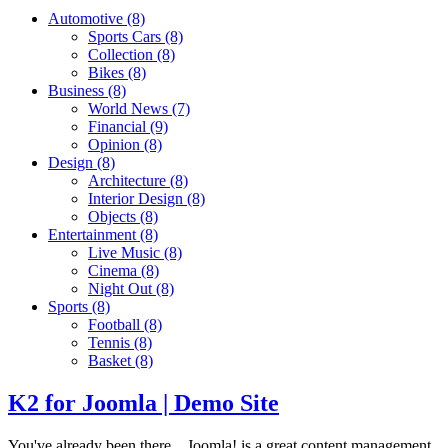
Automotive
(8)
Sports Cars
(8)
Collection
(8)
Bikes
(8)
Business
(8)
World News
(7)
Financial
(9)
Opinion
(8)
Design
(8)
Architecture
(8)
Interior Design
(8)
Objects
(8)
Entertainment
(8)
Live Music
(8)
Cinema
(8)
Night Out
(8)
Sports
(8)
Football
(8)
Tennis
(8)
Basket
(8)
K2 for Joomla | Demo Site
You've already been there... Joomla! is a great content management