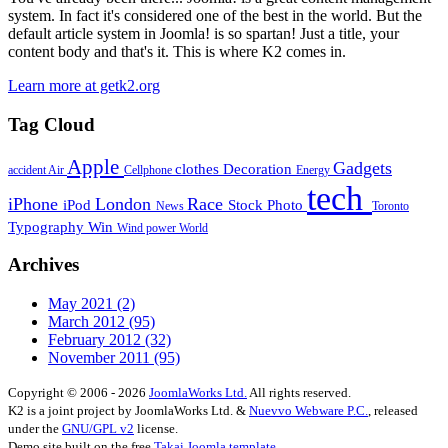
system. In fact it's considered one of the best in the world. But the
default article system in Joomla! is so spartan! Just a title, your
content body and that's it. This is where K2 comes in.
Learn more at getk2.org
Tag Cloud
Apple
Gadgets
clothes
Decoration
accident
Air
Cellphone
Energy
tech
iPhone
London
Race
iPod
Stock Photo
News
Toronto
Typography
Win
Wind power
World
Archives
May 2021
(2)
March 2012
(95)
February 2012
(32)
November 2011
(95)
Copyright © 2006 - 2026
JoomlaWorks Ltd.
All rights reserved.
K2 is a joint project by JoomlaWorks Ltd. &
Nuevvo Webware P.C.
, released
under the
GNU/GPL v2
license.
Demo site built on the free
Takai Joomla template