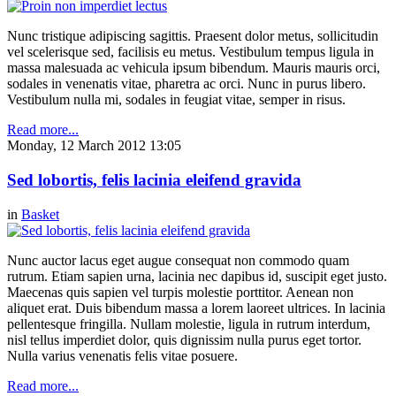
Nunc tristique adipiscing sagittis. Praesent dolor metus, sollicitudin
vel scelerisque sed, facilisis eu metus. Vestibulum tempus ligula in
massa malesuada ac vehicula ipsum bibendum. Mauris mauris orci,
sodales in venenatis vitae, pharetra ac orci. Nunc in purus libero.
Vestibulum nulla mi, sodales in feugiat vitae, semper in risus.
Read more...
Monday, 12 March 2012 13:05
Sed lobortis, felis lacinia eleifend gravida
in
Basket
Nunc auctor lacus eget augue consequat non commodo quam
rutrum. Etiam sapien urna, lacinia nec dapibus id, suscipit eget justo.
Maecenas quis sapien vel turpis molestie porttitor. Aenean non
aliquet erat. Duis bibendum massa a lorem laoreet ultrices. In lacinia
pellentesque fringilla. Nullam molestie, ligula in rutrum interdum,
nisl tellus imperdiet dolor, quis dignissim nulla purus eget tortor.
Nulla varius venenatis felis vitae posuere.
Read more...