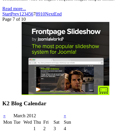
Read more...
Start
Prev
1
2
3
4
5
6
7
8
9
10
Next
End
Page 7 of 10
K2 Blog Calendar
«
March 2012
»
Mon
Tue
Wed
Thu
Fri
Sat
Sun
1
2
3
4