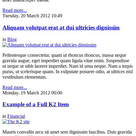
Read more...
Tuesday, 20 March 2012 10:49
Aliquam volutpat erat at dui ultricies dignissim
in
Blog
Pellentesque consectetur, quam ut rhoncus rhoncus, massa neque
gravida augue, eget imperdiet quam ligula vitae enim. Suspendisse
ut neque ut nibh laoreet imperdiet. Nam id urna neque. Nam a turpis
purus, ut scelerisque quam. In vulputate posuere odio, at ultrices nisl
vestibulum elementum.
Read more...
Monday, 19 March 2012 00:00
Example of a Full K2 Item
in
Financial
Mauris convallis arcu sit amet sem dignissim faucibus. Duis gravida