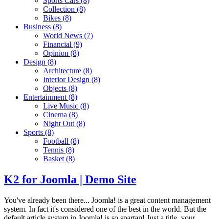
Sports Cars
(8)
Collection
(8)
Bikes
(8)
Business
(8)
World News
(7)
Financial
(9)
Opinion
(8)
Design
(8)
Architecture
(8)
Interior Design
(8)
Objects
(8)
Entertainment
(8)
Live Music
(8)
Cinema
(8)
Night Out
(8)
Sports
(8)
Football
(8)
Tennis
(8)
Basket
(8)
K2 for Joomla | Demo Site
You've already been there... Joomla! is a great content management
system. In fact it's considered one of the best in the world. But the
default article system in Joomla! is so spartan! Just a title, your