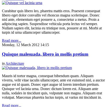
Curabitur quis libero leo, pharetra mattis eros. Praesent consequat
libero eget dolor convallis vel rhoncus magna scelerisque. Donec
nisl ante, elementum eget posuere a, consectetur a metus. Proin a
adipiscing sapien. Suspendisse vehicula porta lectus vel semper.
Nullam sapien elit, lacinia eu tristique non, posuere at mi. Morbi at
turpis id urna ullamcorper ullamcorper.
Read more...
Monday, 12 March 2012 14:15
Quisque malesuada, libero in mollis pretium
in
Architecture
Mauris id tortor magna, consequat bibendum quam. Aliquam
viverra, velit vitae iaculis ullamcorper, ante est euismod nisl, a auctor
augue est id quam. Donec eget augue id lorem interdum pretium.
Quisque vel lacinia urna. Donec dictum lorem est. Aliquam ante
nulla, sodales in tincidunt quis, vulputate non magna. Aliquam erat
volutpat. Maecenas pharetra luctus turpis, ut varius mi tincidunt in.
Read more...