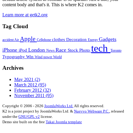
content body and that's it. This is where K2 comes in.
Learn more at getk2.org
Tag Cloud
Apple
Gadgets
clothes
Decoration
accident
Air
Cellphone
Energy
tech
iPhone
London
Race
iPod
Stock Photo
News
Toronto
Typography
Win
Wind power
World
Archives
May 2021
(2)
March 2012
(95)
February 2012
(32)
November 2011
(95)
Copyright © 2006 - 2026
JoomlaWorks Ltd.
All rights reserved.
K2 is a joint project by JoomlaWorks Ltd. &
Nuevvo Webware P.C.
, released
under the
GNU/GPL v2
license.
Demo site built on the free
Takai Joomla template