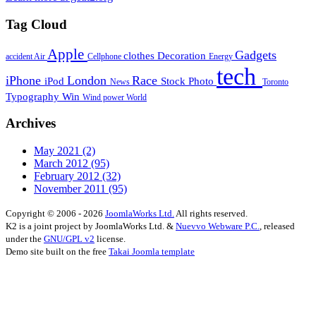
Tag Cloud
Apple
Gadgets
clothes
Decoration
accident
Air
Cellphone
Energy
tech
iPhone
London
Race
iPod
Stock Photo
News
Toronto
Typography
Win
Wind power
World
Archives
May 2021
(2)
March 2012
(95)
February 2012
(32)
November 2011
(95)
Copyright © 2006 - 2026
JoomlaWorks Ltd.
All rights reserved.
K2 is a joint project by JoomlaWorks Ltd. &
Nuevvo Webware P.C.
, released
under the
GNU/GPL v2
license.
Demo site built on the free
Takai Joomla template