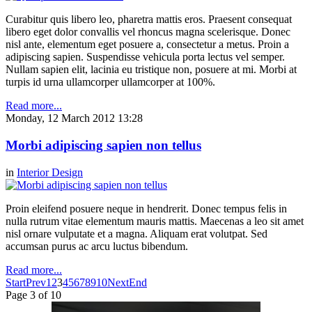
Curabitur quis libero leo, pharetra mattis eros. Praesent consequat
libero eget dolor convallis vel rhoncus magna scelerisque. Donec
nisl ante, elementum eget posuere a, consectetur a metus. Proin a
adipiscing sapien. Suspendisse vehicula porta lectus vel semper.
Nullam sapien elit, lacinia eu tristique non, posuere at mi. Morbi at
turpis id urna ullamcorper ullamcorper at 100%.
Read more...
Monday, 12 March 2012 13:28
Morbi adipiscing sapien non tellus
in
Interior Design
Proin eleifend posuere neque in hendrerit. Donec tempus felis in
nulla rutrum vitae elementum mauris mattis. Maecenas a leo sit amet
nisl ornare vulputate et a magna. Aliquam erat volutpat. Sed
accumsan purus ac arcu luctus bibendum.
Read more...
Start
Prev
1
2
3
4
5
6
7
8
9
10
Next
End
Page 3 of 10