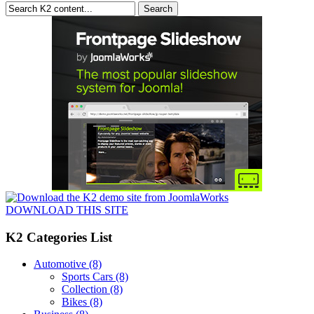
DOWNLOAD THIS SITE
K2 Categories List
Automotive
(8)
Sports Cars
(8)
Collection
(8)
Bikes
(8)