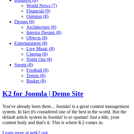
Business
(8)
World News
(7)
Financial
(9)
Opinion
(8)
Design
(8)
Architecture
(8)
Interior Design
(8)
Objects
(8)
Entertainment
(8)
Live Music
(8)
Cinema
(8)
Night Out
(8)
Sports
(8)
Football
(8)
Tennis
(8)
Basket
(8)
K2 for Joomla | Demo Site
You've already been there... Joomla! is a great content management
system. In fact it's considered one of the best in the world. But the
default article system in Joomla! is so spartan! Just a title, your
content body and that's it. This is where K2 comes in.
Learn more at getk2.org