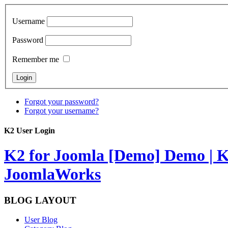
Username
Password
Remember me
Forgot your password?
Forgot your username?
K2 User Login
K2 for Joomla [Demo]
Demo | K
JoomlaWorks
BLOG LAYOUT
User Blog