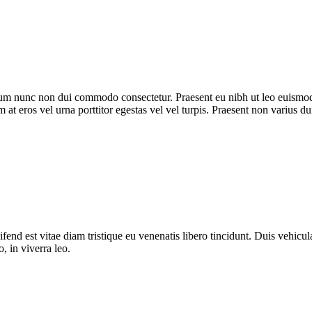
trum nunc non dui commodo consectetur. Praesent eu nibh ut leo euismod
m at eros vel urna porttitor egestas vel vel turpis. Praesent non varius du
fend est vitae diam tristique eu venenatis libero tincidunt. Duis vehicula
o, in viverra leo.