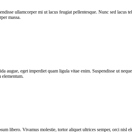
ndisse ullamcorper mi ut lacus feugiat pellentesque. Nunc sed lacus tell
orper massa.
da augue, eget imperdiet quam ligula vitae enim. Suspendisse ut neque 
um elementum.
sum libero. Vivamus molestie, tortor aliquet ultrices semper, orci nisl 