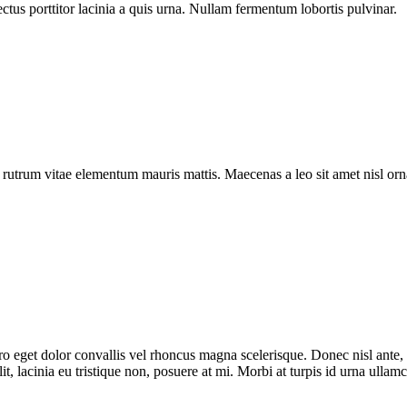
ectus porttitor lacinia a quis urna. Nullam fermentum lobortis pulvinar.
a rutrum vitae elementum mauris mattis. Maecenas a leo sit amet nisl o
bero eget dolor convallis vel rhoncus magna scelerisque. Donec nisl ante
t, lacinia eu tristique non, posuere at mi. Morbi at turpis id urna ullam