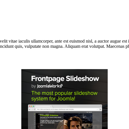
lit vitae iaculis ullamcorper, ante est euismod nisl, a auctor augue e
incidunt quis, vulputate non magna. Aliquam erat volutpat. Maecenas phar