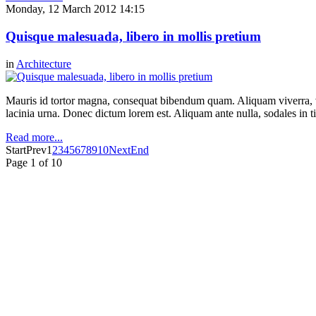
Monday, 12 March 2012 14:15
Quisque malesuada, libero in mollis pretium
in
Architecture
Mauris id tortor magna, consequat bibendum quam. Aliquam viverra, ve
lacinia urna. Donec dictum lorem est. Aliquam ante nulla, sodales in t
Read more...
Start
Prev
1
2
3
4
5
6
7
8
9
10
Next
End
Page 1 of 10