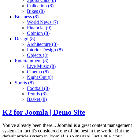
Sports Cars
(8)
Collection
(8)
Bikes
(8)
Business
(8)
World News
(7)
Financial
(9)
Opinion
(8)
Design
(8)
Architecture
(8)
Interior Design
(8)
Objects
(8)
Entertainment
(8)
Live Music
(8)
Cinema
(8)
Night Out
(8)
Sports
(8)
Football
(8)
Tennis
(8)
Basket
(8)
K2 for Joomla | Demo Site
You've already been there... Joomla! is a great content management
system. In fact it's considered one of the best in the world. But the
default article system in Joomla! is so spartan! Just a title, your