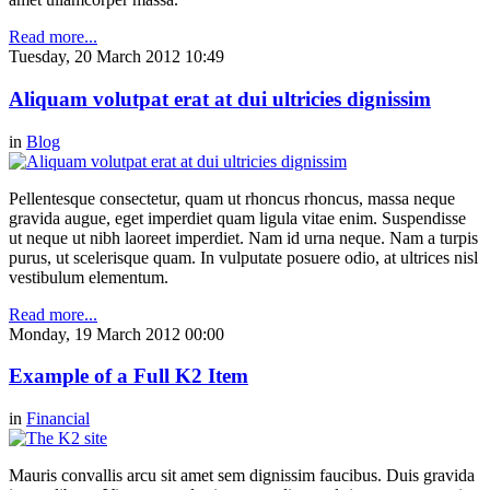
Read more...
Tuesday, 20 March 2012 10:49
Aliquam volutpat erat at dui ultricies dignissim
in
Blog
Pellentesque consectetur, quam ut rhoncus rhoncus, massa neque
gravida augue, eget imperdiet quam ligula vitae enim. Suspendisse
ut neque ut nibh laoreet imperdiet. Nam id urna neque. Nam a turpis
purus, ut scelerisque quam. In vulputate posuere odio, at ultrices nisl
vestibulum elementum.
Read more...
Monday, 19 March 2012 00:00
Example of a Full K2 Item
in
Financial
Mauris convallis arcu sit amet sem dignissim faucibus. Duis gravida