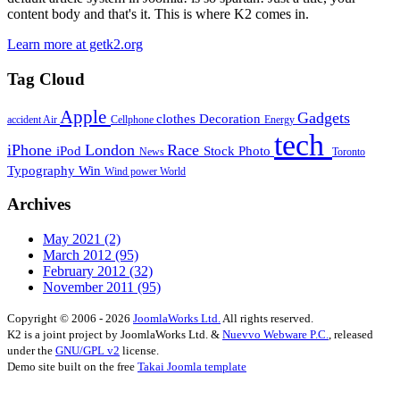
content body and that's it. This is where K2 comes in.
Learn more at getk2.org
Tag Cloud
Apple
Gadgets
clothes
Decoration
accident
Air
Cellphone
Energy
tech
iPhone
London
Race
iPod
Stock Photo
News
Toronto
Typography
Win
Wind power
World
Archives
May 2021
(2)
March 2012
(95)
February 2012
(32)
November 2011
(95)
Copyright © 2006 - 2026
JoomlaWorks Ltd.
All rights reserved.
K2 is a joint project by JoomlaWorks Ltd. &
Nuevvo Webware P.C.
, released
under the
GNU/GPL v2
license.
Demo site built on the free
Takai Joomla template