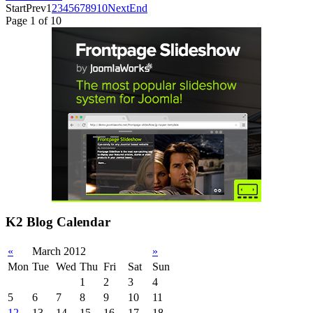
Start
Prev
1
2
3
4
5
6
7
8
9
10
Next
End
Page 1 of 10
K2 Blog Calendar
«
March 2012
»
Mon
Tue
Wed
Thu
Fri
Sat
Sun
1
2
3
4
5
6
7
8
9
10
11
12
13
14
15
16
17
18