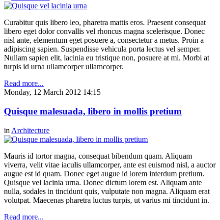
Curabitur quis libero leo, pharetra mattis eros. Praesent consequat
libero eget dolor convallis vel rhoncus magna scelerisque. Donec
nisl ante, elementum eget posuere a, consectetur a metus. Proin a
adipiscing sapien. Suspendisse vehicula porta lectus vel semper.
Nullam sapien elit, lacinia eu tristique non, posuere at mi. Morbi at
turpis id urna ullamcorper ullamcorper.
Read more...
Monday, 12 March 2012 14:15
Quisque malesuada, libero in mollis pretium
in
Architecture
Mauris id tortor magna, consequat bibendum quam. Aliquam
viverra, velit vitae iaculis ullamcorper, ante est euismod nisl, a auctor
augue est id quam. Donec eget augue id lorem interdum pretium.
Quisque vel lacinia urna. Donec dictum lorem est. Aliquam ante
nulla, sodales in tincidunt quis, vulputate non magna. Aliquam erat
volutpat. Maecenas pharetra luctus turpis, ut varius mi tincidunt in.
Read more...