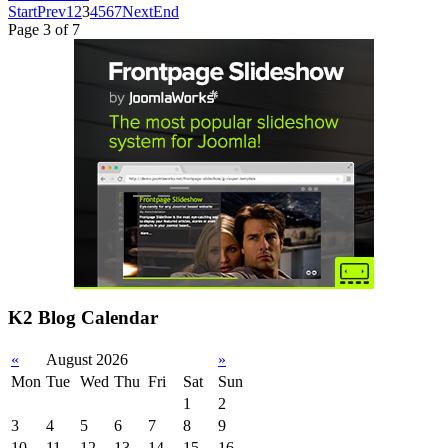
Start
Prev
1
2
3
4
5
6
7
Next
End
Page 3 of 7
K2 Blog Calendar
«
August 2026
»
Mon
Tue
Wed
Thu
Fri
Sat
Sun
1
2
3
4
5
6
7
8
9
10
11
12
13
14
15
16