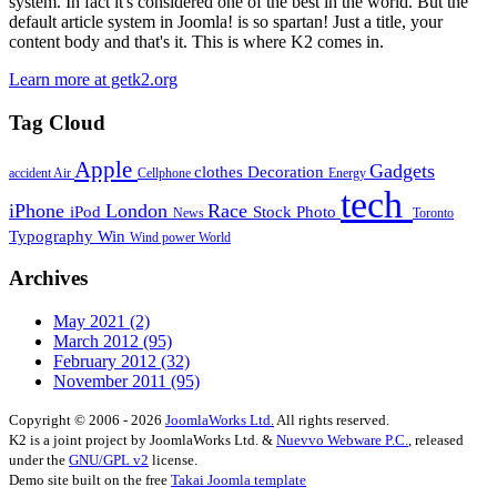
system. In fact it's considered one of the best in the world. But the
default article system in Joomla! is so spartan! Just a title, your
content body and that's it. This is where K2 comes in.
Learn more at getk2.org
Tag Cloud
Apple
Gadgets
clothes
Decoration
accident
Air
Cellphone
Energy
tech
iPhone
London
Race
iPod
Stock Photo
News
Toronto
Typography
Win
Wind power
World
Archives
May 2021
(2)
March 2012
(95)
February 2012
(32)
November 2011
(95)
Copyright © 2006 - 2026
JoomlaWorks Ltd.
All rights reserved.
K2 is a joint project by JoomlaWorks Ltd. &
Nuevvo Webware P.C.
, released
under the
GNU/GPL v2
license.
Demo site built on the free
Takai Joomla template