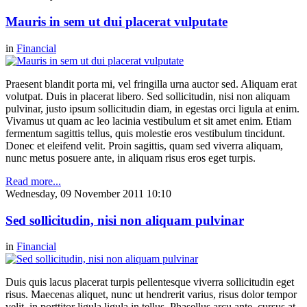
Mauris in sem ut dui placerat vulputate
in
Financial
Praesent blandit porta mi, vel fringilla urna auctor sed. Aliquam erat
volutpat. Duis in placerat libero. Sed sollicitudin, nisi non aliquam
pulvinar, justo ipsum sollicitudin diam, in egestas orci ligula at enim.
Vivamus ut quam ac leo lacinia vestibulum et sit amet enim. Etiam
fermentum sagittis tellus, quis molestie eros vestibulum tincidunt.
Donec et eleifend velit. Proin sagittis, quam sed viverra aliquam,
nunc metus posuere ante, in aliquam risus eros eget turpis.
Read more...
Wednesday, 09 November 2011 10:10
Sed sollicitudin, nisi non aliquam pulvinar
in
Financial
Duis quis lacus placerat turpis pellentesque viverra sollicitudin eget
risus. Maecenas aliquet, nunc ut hendrerit varius, risus dolor tempor
velit, in porttitor ligula ligula in tellus. Phasellus arcu ante, cursus at