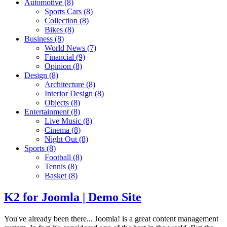
Automotive
(8)
Sports Cars
(8)
Collection
(8)
Bikes
(8)
Business
(8)
World News
(7)
Financial
(9)
Opinion
(8)
Design
(8)
Architecture
(8)
Interior Design
(8)
Objects
(8)
Entertainment
(8)
Live Music
(8)
Cinema
(8)
Night Out
(8)
Sports
(8)
Football
(8)
Tennis
(8)
Basket
(8)
K2 for Joomla | Demo Site
You've already been there... Joomla! is a great content management