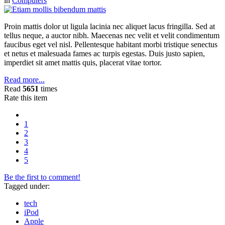
in
Computers
Proin mattis dolor ut ligula lacinia nec aliquet lacus fringilla. Sed at
tellus neque, a auctor nibh. Maecenas nec velit et velit condimentum
faucibus eget vel nisl. Pellentesque habitant morbi tristique senectus
et netus et malesuada fames ac turpis egestas. Duis justo sapien,
imperdiet sit amet mattis quis, placerat vitae tortor.
Read more...
Read
5651
times
Rate this item
1
2
3
4
5
Be the first to comment!
Tagged under:
tech
iPod
Apple