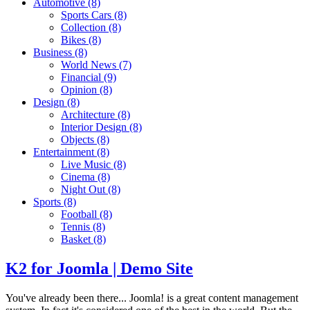
Automotive
(8)
Sports Cars
(8)
Collection
(8)
Bikes
(8)
Business
(8)
World News
(7)
Financial
(9)
Opinion
(8)
Design
(8)
Architecture
(8)
Interior Design
(8)
Objects
(8)
Entertainment
(8)
Live Music
(8)
Cinema
(8)
Night Out
(8)
Sports
(8)
Football
(8)
Tennis
(8)
Basket
(8)
K2 for Joomla | Demo Site
You've already been there... Joomla! is a great content management