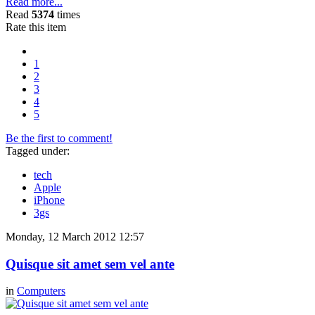
Read more...
Read
5374
times
Rate this item
1
2
3
4
5
Be the first to comment!
Tagged under:
tech
Apple
iPhone
3gs
Monday, 12 March 2012 12:57
Quisque sit amet sem vel ante
in
Computers