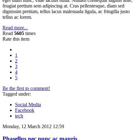
eget diam nunc, vitae iaculis nulla. Nullam consequat sagittis ante,
feugiat pretium sem adipiscing at. Cras pellentesque, diam sed
dignissim pretium, tellus lacus malesuada ligula, ac fringilla justo
tellus ac lorem.
Read more...
Read
5605
times
Rate this item
1
2
3
4
5
Be the first to comment!
Tagged under:
Social Media
Facebook
tech
Monday, 12 March 2012 12:59
Phasellus nec nunc ac mauris