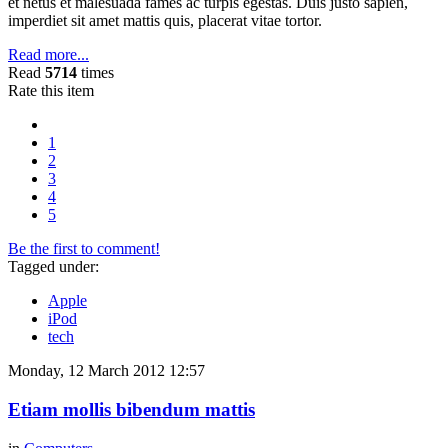
et netus et malesuada fames ac turpis egestas. Duis justo sapien,
imperdiet sit amet mattis quis, placerat vitae tortor.
Read more...
Read
5714
times
Rate this item
1
2
3
4
5
Be the first to comment!
Tagged under:
Apple
iPod
tech
Monday, 12 March 2012 12:57
Etiam mollis bibendum mattis