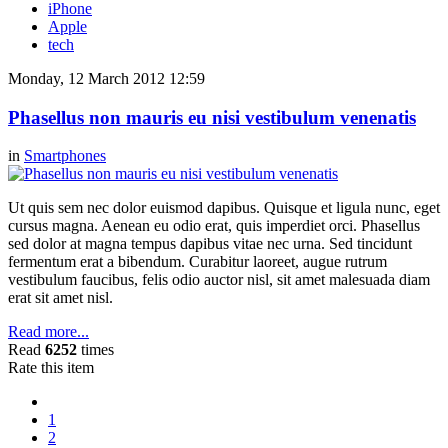
iPhone
Apple
tech
Monday, 12 March 2012 12:59
Phasellus non mauris eu nisi vestibulum venenatis
in
Smartphones
Ut quis sem nec dolor euismod dapibus. Quisque et ligula nunc, eget
cursus magna. Aenean eu odio erat, quis imperdiet orci. Phasellus
sed dolor at magna tempus dapibus vitae nec urna. Sed tincidunt
fermentum erat a bibendum. Curabitur laoreet, augue rutrum
vestibulum faucibus, felis odio auctor nisl, sit amet malesuada diam
erat sit amet nisl.
Read more...
Read
6252
times
Rate this item
1
2