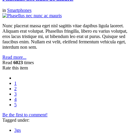
in
Smartphones
Nunc placerat massa eget nisl sagittis vitae dapibus ligula laoreet.
Aliquam erat volutpat. Phasellus fringilla, libero eu varius volutpat,
eros lacus tristique mi, ut bibendum leo erat ut purus. Quisque sed
faucibus enim. Nullam est velit, eleifend fermentum vehicula eget,
interdum non sem.
Read more...
Read
6023
times
Rate this item
1
2
3
4
5
Be the first to comment!
Tagged under:
3gs