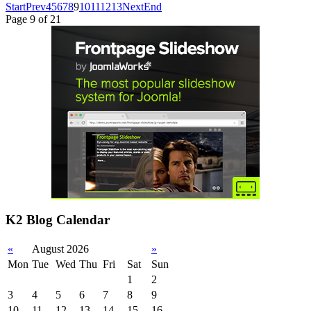
Start
Prev
4
5
6
7
8
9
10
11
12
13
Next
End
Page 9 of 21
K2 Blog Calendar
«
August 2026
»
Mon
Tue
Wed
Thu
Fri
Sat
Sun
1
2
3
4
5
6
7
8
9
10
11
12
13
14
15
16