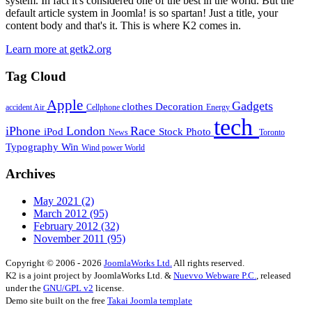
system. In fact it's considered one of the best in the world. But the
default article system in Joomla! is so spartan! Just a title, your
content body and that's it. This is where K2 comes in.
Learn more at getk2.org
Tag Cloud
Apple
Gadgets
clothes
Decoration
accident
Air
Cellphone
Energy
tech
iPhone
London
Race
iPod
Stock Photo
News
Toronto
Typography
Win
Wind power
World
Archives
May 2021
(2)
March 2012
(95)
February 2012
(32)
November 2011
(95)
Copyright © 2006 - 2026
JoomlaWorks Ltd.
All rights reserved.
K2 is a joint project by JoomlaWorks Ltd. &
Nuevvo Webware P.C.
, released
under the
GNU/GPL v2
license.
Demo site built on the free
Takai Joomla template