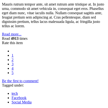
Mauris rutrum tempor ante, sit amet rutrum ante tristique at. In justo
urna, commodo sit amet vehicula in, consequat eget eros. Phasellus
eget diam nunc, vitae iaculis nulla. Nullam consequat sagittis ante,
feugiat pretium sem adipiscing at. Cras pellentesque, diam sed
dignissim pretium, tellus lacus malesuada ligula, ac fringilla justo
tellus ac lorem.
Read more...
Read
4913
times
Rate this item
1
2
3
4
5
Be the first to comment!
Tagged under:
tech
Facebook
Social Media