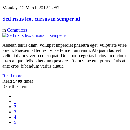
Monday, 12 March 2012 12:57
Sed risus leo, cursus in semper id
in
Computers
Aenean tellus diam, volutpat imperdiet pharetra eget, vulputate vitae
lorem. Praesent at leo est, vitae fermentum enim. Aliquam laoreet
velit ut diam viverra consequat. Duis porta egestas luctus. In dictum
justo aliquet felis bibendum posuere. Etiam vitae erat purus. Duis at
ante eros, bibendum varius augue.
Read more...
Read
5409
times
Rate this item
1
2
3
4
5