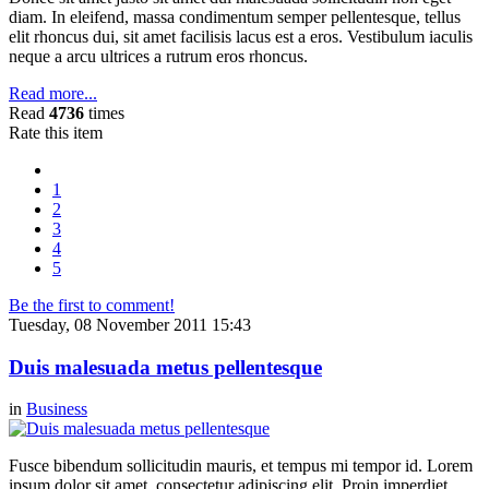
diam. In eleifend, massa condimentum semper pellentesque, tellus
elit rhoncus dui, sit amet facilisis lacus est a eros. Vestibulum iaculis
neque a arcu ultrices a rutrum eros rhoncus.
Read more...
Read
4736
times
Rate this item
1
2
3
4
5
Be the first to comment!
Tuesday, 08 November 2011 15:43
Duis malesuada metus pellentesque
in
Business
Fusce bibendum sollicitudin mauris, et tempus mi tempor id. Lorem
ipsum dolor sit amet, consectetur adipiscing elit. Proin imperdiet