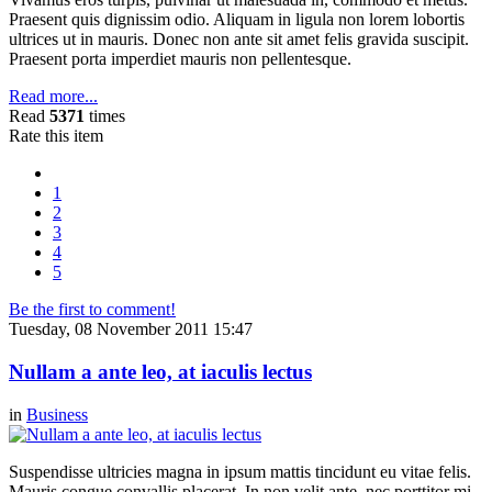
Praesent quis dignissim odio. Aliquam in ligula non lorem lobortis
ultrices ut in mauris. Donec non ante sit amet felis gravida suscipit.
Praesent porta imperdiet mauris non pellentesque.
Read more...
Read
5371
times
Rate this item
1
2
3
4
5
Be the first to comment!
Tuesday, 08 November 2011 15:47
Nullam a ante leo, at iaculis lectus
in
Business
Suspendisse ultricies magna in ipsum mattis tincidunt eu vitae felis.
Mauris congue convallis placerat. In non velit ante, nec porttitor mi.