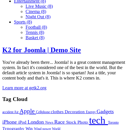
Entertainment
(8)
Live Music
(8)
Cinema
(8)
Night Out
(8)
Sports
(8)
Football
(8)
Tennis
(8)
Basket
(8)
K2 for Joomla | Demo Site
You've already been there... Joomla! is a great content management
system. In fact it's considered one of the best in the world. But the
default article system in Joomla! is so spartan! Just a title, your
content body and that's it. This is where K2 comes in.
Learn more at getk2.org
Tag Cloud
Apple
Gadgets
clothes
Decoration
accident
Air
Cellphone
Energy
tech
iPhone
London
Race
iPod
Stock Photo
News
Toronto
Typography
Win
Wind power
World