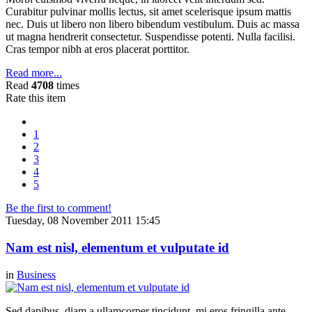
Curabitur pulvinar mollis lectus, sit amet scelerisque ipsum mattis
nec. Duis ut libero non libero bibendum vestibulum. Duis ac massa
ut magna hendrerit consectetur. Suspendisse potenti. Nulla facilisi.
Cras tempor nibh at eros placerat porttitor.
Read more...
Read
4708
times
Rate this item
1
2
3
4
5
Be the first to comment!
Tuesday, 08 November 2011 15:45
Nam est nisl, elementum et vulputate id
in
Business
Sed dapibus, diam a ullamcorper tincidunt, mi eros fringilla ante,