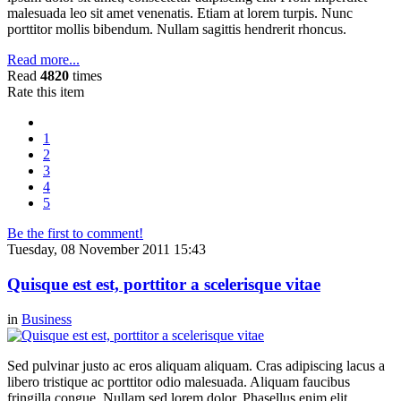
malesuada leo sit amet venenatis. Etiam at lorem turpis. Nunc
porttitor mollis bibendum. Nullam sagittis hendrerit rhoncus.
Read more...
Read
4820
times
Rate this item
1
2
3
4
5
Be the first to comment!
Tuesday, 08 November 2011 15:43
Quisque est est, porttitor a scelerisque vitae
in
Business
Sed pulvinar justo ac eros aliquam aliquam. Cras adipiscing lacus a
libero tristique ac porttitor odio malesuada. Aliquam faucibus
fringilla congue. Nullam sed lorem dolor. Phasellus enim elit,