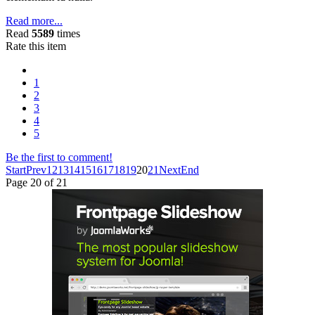
Read more...
Read
5589
times
Rate this item
1
2
3
4
5
Be the first to comment!
Start
Prev
12
13
14
15
16
17
18
19
20
21
Next
End
Page 20 of 21