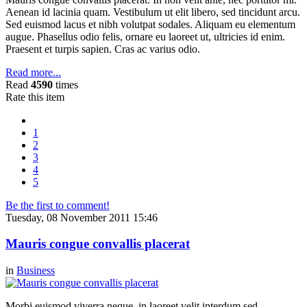
Aenean id lacinia quam. Vestibulum ut elit libero, sed tincidunt arcu.
Sed euismod lacus et nibh volutpat sodales. Aliquam eu elementum
augue. Phasellus odio felis, ornare eu laoreet ut, ultricies id enim.
Praesent et turpis sapien. Cras ac varius odio.
Read more...
Read
4590
times
Rate this item
1
2
3
4
5
Be the first to comment!
Tuesday, 08 November 2011 15:46
Mauris congue convallis placerat
in
Business
Morbi euismod viverra neque, in laoreet velit interdum sed.