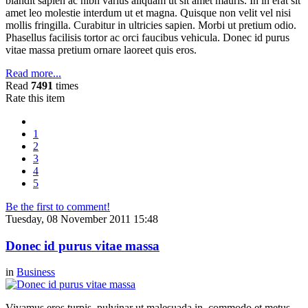
blandit sapien ac nibh varius aliquam ut sit amet mauris. In in erat sit
amet leo molestie interdum ut et magna. Quisque non velit vel nisi
mollis fringilla. Curabitur in ultricies sapien. Morbi ut pretium odio.
Phasellus facilisis tortor ac orci faucibus vehicula. Donec id purus
vitae massa pretium ornare laoreet quis eros.
Read more...
Read
7491
times
Rate this item
1
2
3
4
5
Be the first to comment!
Tuesday, 08 November 2011 15:48
Donec id purus vitae massa
in
Business
Vivamus eros turpis, pulvinar ut malesuada in, commodo et metus.