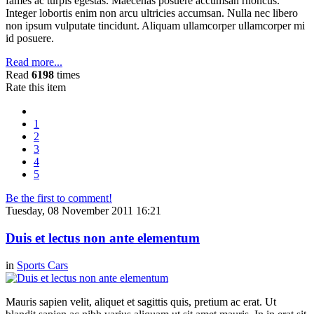
fames ac turpis egestas. Maecenas posuere accumsan rhoncus.
Integer lobortis enim non arcu ultricies accumsan. Nulla nec libero
non ipsum vulputate tincidunt. Aliquam ullamcorper ullamcorper mi
id posuere.
Read more...
Read
6198
times
Rate this item
1
2
3
4
5
Be the first to comment!
Tuesday, 08 November 2011 16:21
Duis et lectus non ante elementum
in
Sports Cars
Mauris sapien velit, aliquet et sagittis quis, pretium ac erat. Ut