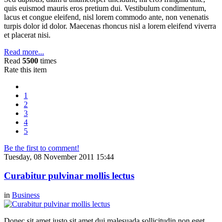
quis euismod mauris eros pretium dui. Vestibulum condimentum,
lacus et congue eleifend, nisl lorem commodo ante, non venenatis
turpis dolor id dolor. Maecenas rhoncus nisl a lorem eleifend viverra
et placerat nisi.
Read more...
Read
5500
times
Rate this item
1
2
3
4
5
Be the first to comment!
Tuesday, 08 November 2011 15:44
Curabitur pulvinar mollis lectus
in
Business
Donec sit amet justo sit amet dui malesuada sollicitudin non eget