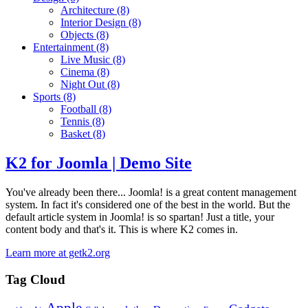
Architecture
(8)
Interior Design
(8)
Objects
(8)
Entertainment
(8)
Live Music
(8)
Cinema
(8)
Night Out
(8)
Sports
(8)
Football
(8)
Tennis
(8)
Basket
(8)
K2 for Joomla | Demo Site
You've already been there... Joomla! is a great content management
system. In fact it's considered one of the best in the world. But the
default article system in Joomla! is so spartan! Just a title, your
content body and that's it. This is where K2 comes in.
Learn more at getk2.org
Tag Cloud