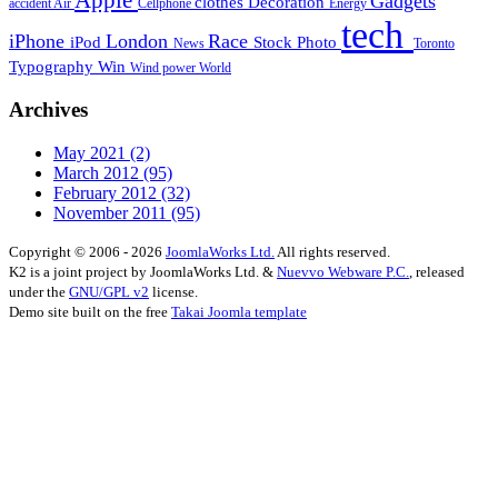
Apple
Gadgets
clothes
Decoration
accident
Air
Cellphone
Energy
tech
iPhone
London
Race
iPod
Stock Photo
News
Toronto
Typography
Win
Wind power
World
Archives
May 2021
(2)
March 2012
(95)
February 2012
(32)
November 2011
(95)
Copyright © 2006 - 2026
JoomlaWorks Ltd.
All rights reserved.
K2 is a joint project by JoomlaWorks Ltd. &
Nuevvo Webware P.C.
, released
under the
GNU/GPL v2
license.
Demo site built on the free
Takai Joomla template