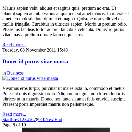
Mauris sapien velit, aliquet et sagittis quis, pretium ac erat. Ut
blandit sapien ac nibh varius aliquam ut sit amet mauris. In in erat sit
amet leo molestie interdum ut et magna. Quisque non velit vel nisi
mollis fringilla. Curabitur in ultricies sapien. Morbi ut pretium odio.
Phasellus facilisis tortor ac orci faucibus vehicula. Donec id purus
vitae massa pretium ornare laoreet quis eros.
Read more...
Tuesday, 08 November 2011 15:48
Donec id purus vitae massa
in
Business
Vivamus eros turpis, pulvinar ut malesuada in, commodo et metus.
Praesent quis dignissim odio. Aliquam in ligula non lorem lobortis
ultrices ut in mauris. Donec non ante sit amet felis gravida suscipit.
Praesent porta imperdiet mauris non pellentesque.
Read more...
Start
Prev
1
2
3
4
5
6
7
8
9
10
Next
End
Page 8 of 10