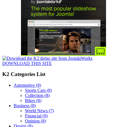
DOWNLOAD THIS SITE
K2 Categories List
Automotive
(8)
Sports Cars
(8)
Collection
(8)
Bikes
(8)
Business
(8)
World News
(7)
Financial
(9)
Opinion
(8)
Design
(8)