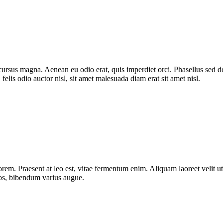
cursus magna. Aenean eu odio erat, quis imperdiet orci. Phasellus sed 
elis odio auctor nisl, sit amet malesuada diam erat sit amet nisl.
orem. Praesent at leo est, vitae fermentum enim. Aliquam laoreet velit u
ros, bibendum varius augue.