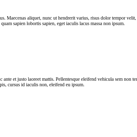
sus. Maecenas aliquet, nunc ut hendrerit varius, risus dolor tempor velit, i
 quam sapien lobortis sapien, eget iaculis lacus massa non ipsum.
ac ante et justo laoreet mattis. Pellentesque eleifend vehicula sem non t
pis, cursus id iaculis non, eleifend eu ipsum.