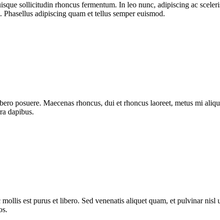
isque sollicitudin rhoncus fermentum. In leo nunc, adipiscing ac sceler
m. Phasellus adipiscing quam et tellus semper euismod.
ro posuere. Maecenas rhoncus, dui et rhoncus laoreet, metus mi aliquet r
rra dapibus.
llis est purus et libero. Sed venenatis aliquet quam, et pulvinar nisl ult
os.