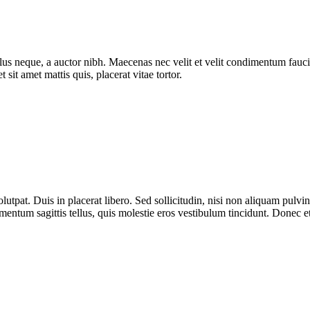
 tellus neque, a auctor nibh. Maecenas nec velit et velit condimentum fauci
sit amet mattis quis, placerat vitae tortor.
lutpat. Duis in placerat libero. Sed sollicitudin, nisi non aliquam pulvina
entum sagittis tellus, quis molestie eros vestibulum tincidunt. Donec et