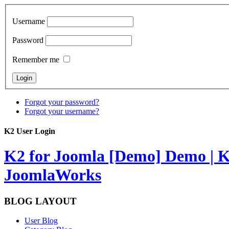
Username
Password
Remember me
Forgot your password?
Forgot your username?
K2 User Login
K2 for Joomla [Demo]
Demo | K
JoomlaWorks
BLOG LAYOUT
User Blog