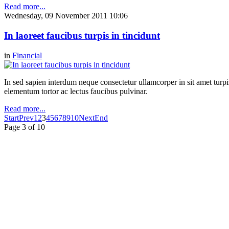
Read more...
Wednesday, 09 November 2011 10:06
In laoreet faucibus turpis in tincidunt
in
Financial
In sed sapien interdum neque consectetur ullamcorper in sit amet turpis.
elementum tortor ac lectus faucibus pulvinar.
Read more...
Start
Prev
1
2
3
4
5
6
7
8
9
10
Next
End
Page 3 of 10