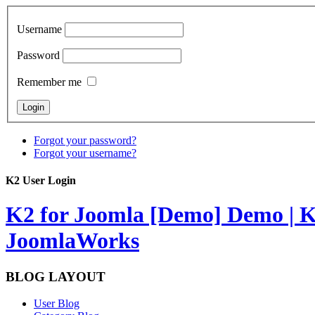
Username
Password
Remember me
Forgot your password?
Forgot your username?
K2 User Login
K2 for Joomla [Demo]
Demo | K
JoomlaWorks
BLOG LAYOUT
User Blog