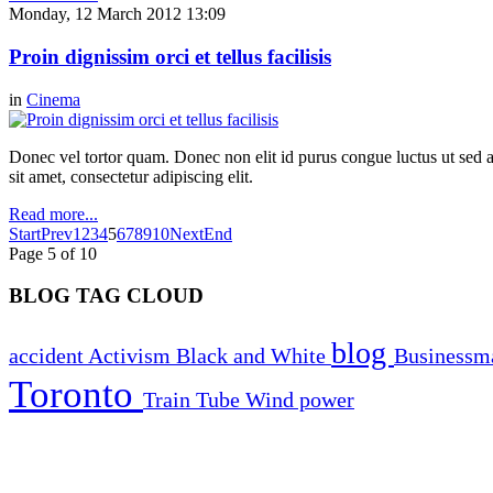
Monday, 12 March 2012 13:09
Proin dignissim orci et tellus facilisis
in
Cinema
Donec vel tortor quam. Donec non elit id purus congue luctus ut sed ant
sit amet, consectetur adipiscing elit.
Read more...
Start
Prev
1
2
3
4
5
6
7
8
9
10
Next
End
Page 5 of 10
BLOG TAG CLOUD
blog
accident
Activism
Black and White
Business
Toronto
Train
Tube
Wind power