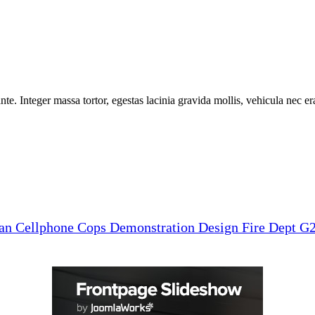
e. Integer massa tortor, egestas lacinia gravida mollis, vehicula nec era
man
Cellphone
Cops
Demonstration
Design
Fire Dept
G