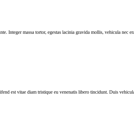
e. Integer massa tortor, egestas lacinia gravida mollis, vehicula nec era
fend est vitae diam tristique eu venenatis libero tincidunt. Duis vehicula