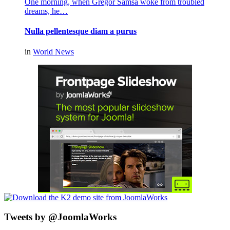
One morning, when Gregor Samsa woke from troubled
dreams, he…
Nulla pellentesque diam a purus
in
World News
Tweets by @JoomlaWorks