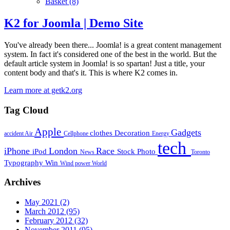
Basket
(8)
K2 for Joomla | Demo Site
You've already been there... Joomla! is a great content management
system. In fact it's considered one of the best in the world. But the
default article system in Joomla! is so spartan! Just a title, your
content body and that's it. This is where K2 comes in.
Learn more at getk2.org
Tag Cloud
Apple
Gadgets
clothes
Decoration
accident
Air
Cellphone
Energy
tech
iPhone
London
Race
iPod
Stock Photo
News
Toronto
Typography
Win
Wind power
World
Archives
May 2021
(2)
March 2012
(95)
February 2012
(32)
November 2011
(95)