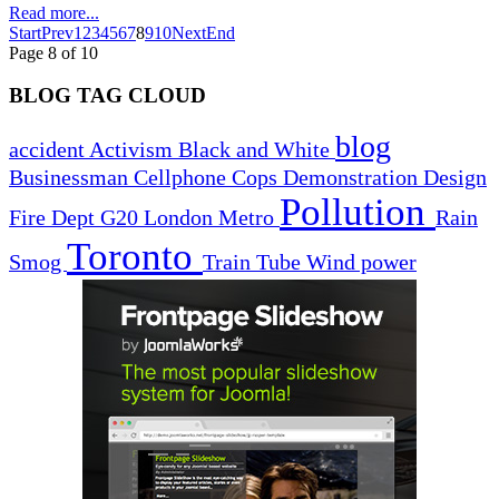
Read more...
Start
Prev
1
2
3
4
5
6
7
8
9
10
Next
End
Page 8 of 10
BLOG TAG CLOUD
blog
accident
Activism
Black and White
Businessman
Cellphone
Cops
Demonstration
Design
Pollution
Fire Dept
G20
London
Metro
Rain
Toronto
Smog
Train
Tube
Wind power