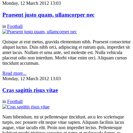
Monday, 12 March 2012 13:03
Praesent justo quam, ullamcorper nec
in
Football
Quisque at erat metus, gravida elementum nibh. Praesent consectetur
aliquet luctus. Duis nibh orci, adipiscing et rutrum quis, imperdiet sit
amet lacus. Nullam et urna ante, sed molestie est. Nulla vehicula
placerat odio non interdum. Morbi vitae enim orci. Aliquam cursus
tincidunt accumsan.
Read more...
Monday, 12 March 2012 13:03
Cras sagittis risus vitae
in
Football
Nam bibendum, mi ut pellentesque tincidunt, arcu leo scelerisque
turpis, nec posuere elit neque vitae sapien. Aliquam facilisis lacus
augue, vitae iaculis elit. Proin non imperdiet lectus. Pellentesque
habitant morbi tristique senectus et netus et malesuada fames ac