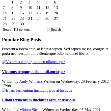
1
2
3
4
5
6
7
8
9
10
11
12
13
14
15
16
17
18
19
20
21
22
23
24
25
26
27
28
29
30
Popular Blog Posts
Praesent a lorem ante, at lacinia sapien. Sed sapien massa, congue et
porta nec, vestibulum pellentesque odio mollis et libero.
Vivamus tempor, odio eu ullamcorper
Written by
Andy Williams
Written on Wednesday, 29 February 2012
17:08
Etiam fermentum tincidunt arcu at tristique
Written by
Miriam Sheen
Written on Wednesday, 05 May 2021