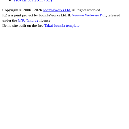
Copyright © 2006 - 2026
JoomlaWorks Ltd.
All rights reserved.
K2 is a joint project by JoomlaWorks Ltd. &
Nuevvo Webware P.C.
, released
under the
GNU/GPL v2
license.
Demo site built on the free
Takai Joomla template