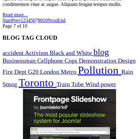
condimentum vitae ac augue. Aliquam feugiat tempus mollis.
Read more...
Start
Prev
1
2
3
4
5
6
7
8
9
10
Next
End
Page 7 of 10
BLOG TAG CLOUD
blog
accident
Activism
Black and White
Businessman
Cellphone
Cops
Demonstration
Design
Pollution
Fire Dept
G20
London
Metro
Rain
Toronto
Smog
Train
Tube
Wind power