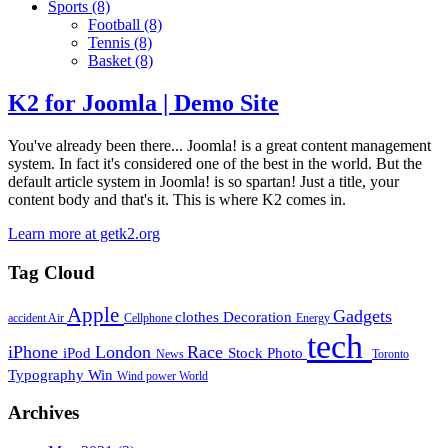
Sports
(8)
Football
(8)
Tennis
(8)
Basket
(8)
K2 for Joomla | Demo Site
You've already been there... Joomla! is a great content management
system. In fact it's considered one of the best in the world. But the
default article system in Joomla! is so spartan! Just a title, your
content body and that's it. This is where K2 comes in.
Learn more at getk2.org
Tag Cloud
Apple
Gadgets
clothes
Decoration
accident
Air
Cellphone
Energy
tech
iPhone
London
Race
iPod
Stock Photo
News
Toronto
Typography
Win
Wind power
World
Archives