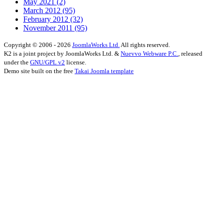
May 2021
(2)
March 2012
(95)
February 2012
(32)
November 2011
(95)
Copyright © 2006 - 2026
JoomlaWorks Ltd.
All rights reserved.
K2 is a joint project by JoomlaWorks Ltd. &
Nuevvo Webware P.C.
, released
under the
GNU/GPL v2
license.
Demo site built on the free
Takai Joomla template