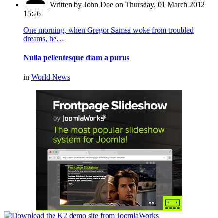
Written by John Doe
on Thursday, 01 March 2012
15:26
One morning, when Gregor Samsa woke from troubled
dreams, he…
Nulla pellentesque diam a purus
in
World News