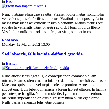
in
Basket
Nunc tristique adipiscing sagittis. Praesent dolor metus, sollicitudin
vel scelerisque sed, facilisis eu metus. Vestibulum tempus ligula in
massa malesuada ac vehicula ipsum bibendum. Mauris mauris orci,
sodales in venenatis vitae, pharetra ac orci. Nunc in purus libero.
Vestibulum nulla mi, sodales in feugiat vitae, semper in risus.
Read more...
Monday, 12 March 2012 13:05
Sed lobortis, felis lacinia eleifend gravida
in
Basket
Nunc auctor lacus eget augue consequat non commodo quam
rutrum. Etiam sapien urna, lacinia nec dapibus id, suscipit eget justo.
Maecenas quis sapien vel turpis molestie porttitor. Aenean non
aliquet erat. Duis bibendum massa a lorem laoreet ultrices. In lacinia
pellentesque fringilla. Nullam molestie, ligula in rutrum interdum,
nisl tellus imperdiet dolor, quis dignissim nulla purus eget tortor.
Nulla varius venenatis felis vitae posuere.