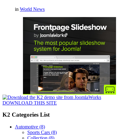
in
World News
DOWNLOAD THIS SITE
K2 Categories List
Automotive
(8)
Sports Cars
(8)
Collection
(8)