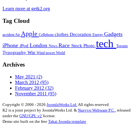
Learn more at getk2.org
Tag Cloud
Apple
Gadgets
clothes
Decoration
accident
Air
Cellphone
Energy
tech
iPhone
London
Race
iPod
Stock Photo
News
Toronto
Typography
Win
Wind power
World
Archives
May 2021
(2)
March 2012
(95)
February 2012
(32)
November 2011
(95)
Copyright © 2006 - 2026
JoomlaWorks Ltd.
All rights reserved.
K2 is a joint project by JoomlaWorks Ltd. &
Nuevvo Webware P.C.
, released
under the
GNU/GPL v2
license.
Demo site built on the free
Takai Joomla template