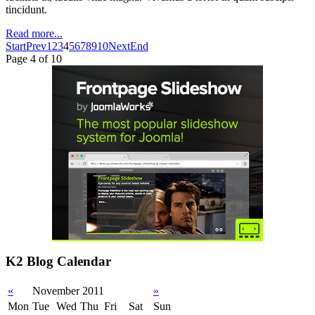
tincidunt.
Read more...
Start
Prev
1
2
3
4
5
6
7
8
9
10
Next
End
Page 4 of 10
K2 Blog Calendar
«
November 2011
»
Mon
Tue
Wed
Thu
Fri
Sat
Sun