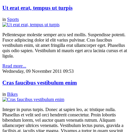
Ut erat erat, tempus ut turpis
in
Sports
Pellentesque molestie semper arcu sed mollis. Suspendisse potenti.
Fusce adipiscing dolor id elit varius pulvinar. Cras faucibus
vestibulum enim, sit amet fringilla erat ullamcorper eget. Phasellus
quis odio sapien. Vestibulum id mauris eget arcu lacinia cursus et at
ligula.
Read more...
Wednesday, 09 November 2011 09:53
Cras faucibus vestibulum enim
in
Bikes
Integer in purus turpis. Donec at sapien leo, ac tristique nulla.
Phasellus et velit sed orci hendrerit consectetur. Proin lobortis
bibendum lorem, vel auctor quam venenatis rutrum. Aliquam
ullamcorper ultrices venenatis. Vestibulum lectus purus, gravida a
facilisis at, iaculis vitae magna. Vivamus a tortor in quam suscipit