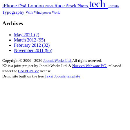
tech
iPhone
London
Race
iPod
Stock Photo
News
Toronto
Typography
Win
Wind power
World
Archives
May 2021
(2)
March 2012
(95)
February 2012
(32)
November 2011
(95)
Copyright © 2006 - 2026
JoomlaWorks Ltd.
All rights reserved.
K2 is a joint project by JoomlaWorks Ltd. &
Nuevvo Webware P.C.
, released
under the
GNU/GPL v2
license.
Demo site built on the free
Takai Joomla template