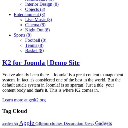
Interior Design
(8)
Objects
(8)
Entertainment
(8)
Live Music
(8)
Cinema
(8)
Night Out
(8)
Sports
(8)
Football
(8)
Tennis
(8)
Basket
(8)
K2 for Joomla | Demo Site
You've already been there... Joomla! is a great content management
system. In fact it's considered one of the best in the world. But the
default article system in Joomla! is so spartan! Just a title, your
content body and that's it. This is where K2 comes in.
Learn more at getk2.org
Tag Cloud
Apple
Gadgets
clothes
Decoration
accident
Air
Cellphone
Energy