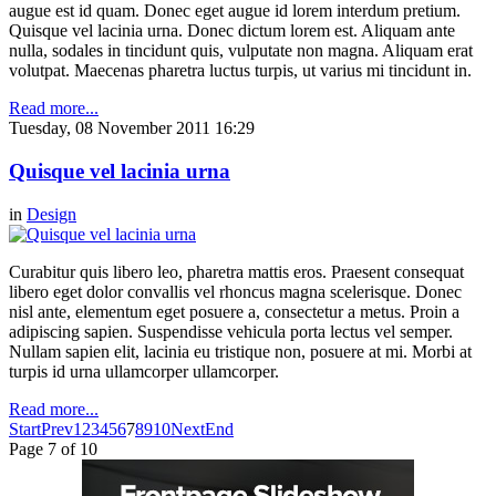
augue est id quam. Donec eget augue id lorem interdum pretium.
Quisque vel lacinia urna. Donec dictum lorem est. Aliquam ante
nulla, sodales in tincidunt quis, vulputate non magna. Aliquam erat
volutpat. Maecenas pharetra luctus turpis, ut varius mi tincidunt in.
Read more...
Tuesday, 08 November 2011 16:29
Quisque vel lacinia urna
in
Design
Curabitur quis libero leo, pharetra mattis eros. Praesent consequat
libero eget dolor convallis vel rhoncus magna scelerisque. Donec
nisl ante, elementum eget posuere a, consectetur a metus. Proin a
adipiscing sapien. Suspendisse vehicula porta lectus vel semper.
Nullam sapien elit, lacinia eu tristique non, posuere at mi. Morbi at
turpis id urna ullamcorper ullamcorper.
Read more...
Start
Prev
1
2
3
4
5
6
7
8
9
10
Next
End
Page 7 of 10