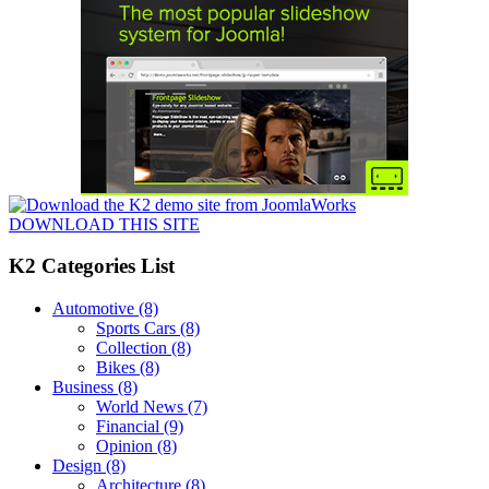
DOWNLOAD THIS SITE
K2 Categories List
Automotive
(8)
Sports Cars
(8)
Collection
(8)
Bikes
(8)
Business
(8)
World News
(7)
Financial
(9)
Opinion
(8)
Design
(8)
Architecture
(8)