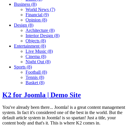
Business
(8)
World News
(7)
Financial
(9)
Opinion
(8)
Design
(8)
Architecture
(8)
Interior Design
(8)
Objects
(8)
Entertainment
(8)
Live Music
(8)
Cinema
(8)
Night Out
(8)
Sports
(8)
Football
(8)
Tennis
(8)
Basket
(8)
K2 for Joomla | Demo Site
You've already been there... Joomla! is a great content management
system. In fact it's considered one of the best in the world. But the
default article system in Joomla! is so spartan! Just a title, your
content body and that's it. This is where K2 comes in.