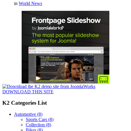
in
World News
DOWNLOAD THIS SITE
K2 Categories List
Automotive
(8)
Sports Cars
(8)
Collection
(8)
Bikes
(8)