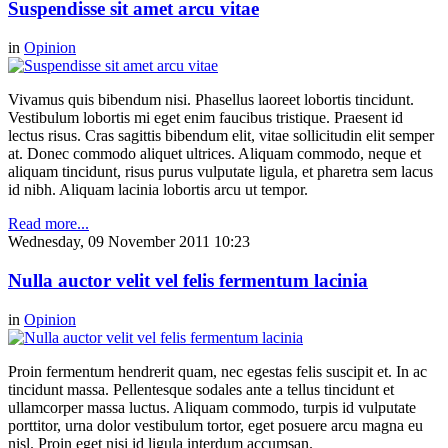
Suspendisse sit amet arcu vitae
in
Opinion
Vivamus quis bibendum nisi. Phasellus laoreet lobortis tincidunt.
Vestibulum lobortis mi eget enim faucibus tristique. Praesent id
lectus risus. Cras sagittis bibendum elit, vitae sollicitudin elit semper
at. Donec commodo aliquet ultrices. Aliquam commodo, neque et
aliquam tincidunt, risus purus vulputate ligula, et pharetra sem lacus
id nibh. Aliquam lacinia lobortis arcu ut tempor.
Read more...
Wednesday, 09 November 2011 10:23
Nulla auctor velit vel felis fermentum lacinia
in
Opinion
Proin fermentum hendrerit quam, nec egestas felis suscipit et. In ac
tincidunt massa. Pellentesque sodales ante a tellus tincidunt et
ullamcorper massa luctus. Aliquam commodo, turpis id vulputate
porttitor, urna dolor vestibulum tortor, eget posuere arcu magna eu
nisl. Proin eget nisi id ligula interdum accumsan.