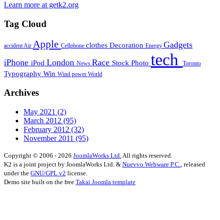
Learn more at getk2.org
Tag Cloud
Apple
Gadgets
clothes
Decoration
accident
Air
Cellphone
Energy
tech
iPhone
London
Race
iPod
Stock Photo
News
Toronto
Typography
Win
Wind power
World
Archives
May 2021
(2)
March 2012
(95)
February 2012
(32)
November 2011
(95)
Copyright © 2006 - 2026
JoomlaWorks Ltd.
All rights reserved.
K2 is a joint project by JoomlaWorks Ltd. &
Nuevvo Webware P.C.
, released
under the
GNU/GPL v2
license.
Demo site built on the free
Takai Joomla template