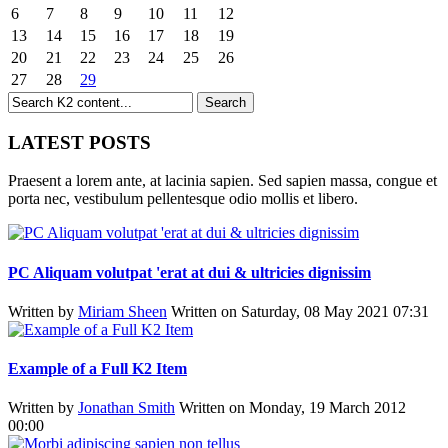
6
7
8
9
10
11
12
13
14
15
16
17
18
19
20
21
22
23
24
25
26
27
28
29
LATEST POSTS
Praesent a lorem ante, at lacinia sapien. Sed sapien massa, congue et
porta nec, vestibulum pellentesque odio mollis et libero.
PC Aliquam volutpat 'erat at dui & ultricies dignissim
Written by
Miriam Sheen
Written on Saturday, 08 May 2021 07:31
Example of a Full K2 Item
Written by
Jonathan Smith
Written on Monday, 19 March 2012
00:00