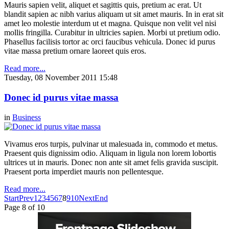
Mauris sapien velit, aliquet et sagittis quis, pretium ac erat. Ut
blandit sapien ac nibh varius aliquam ut sit amet mauris. In in erat sit
amet leo molestie interdum ut et magna. Quisque non velit vel nisi
mollis fringilla. Curabitur in ultricies sapien. Morbi ut pretium odio.
Phasellus facilisis tortor ac orci faucibus vehicula. Donec id purus
vitae massa pretium ornare laoreet quis eros.
Read more...
Tuesday, 08 November 2011 15:48
Donec id purus vitae massa
in
Business
Vivamus eros turpis, pulvinar ut malesuada in, commodo et metus.
Praesent quis dignissim odio. Aliquam in ligula non lorem lobortis
ultrices ut in mauris. Donec non ante sit amet felis gravida suscipit.
Praesent porta imperdiet mauris non pellentesque.
Read more...
Start
Prev
1
2
3
4
5
6
7
8
9
10
Next
End
Page 8 of 10