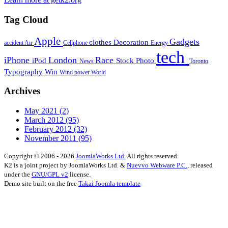
Tag Cloud
Apple
Gadgets
clothes
Decoration
accident
Air
Cellphone
Energy
tech
iPhone
London
Race
iPod
Stock Photo
News
Toronto
Typography
Win
Wind power
World
Archives
May 2021
(2)
March 2012
(95)
February 2012
(32)
November 2011
(95)
Copyright © 2006 - 2026
JoomlaWorks Ltd.
All rights reserved.
K2 is a joint project by JoomlaWorks Ltd. &
Nuevvo Webware P.C.
, released
under the
GNU/GPL v2
license.
Demo site built on the free
Takai Joomla template