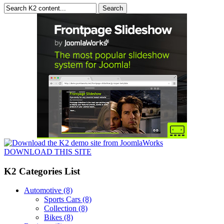
DOWNLOAD THIS SITE
K2 Categories List
Automotive
(8)
Sports Cars
(8)
Collection
(8)
Bikes
(8)