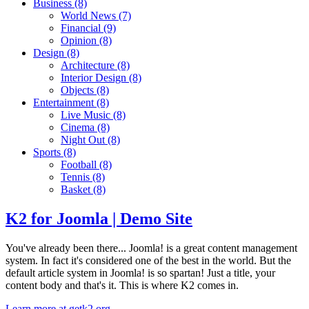
Business
(8)
World News
(7)
Financial
(9)
Opinion
(8)
Design
(8)
Architecture
(8)
Interior Design
(8)
Objects
(8)
Entertainment
(8)
Live Music
(8)
Cinema
(8)
Night Out
(8)
Sports
(8)
Football
(8)
Tennis
(8)
Basket
(8)
K2 for Joomla | Demo Site
You've already been there... Joomla! is a great content management
system. In fact it's considered one of the best in the world. But the
default article system in Joomla! is so spartan! Just a title, your
content body and that's it. This is where K2 comes in.
Learn more at getk2.org