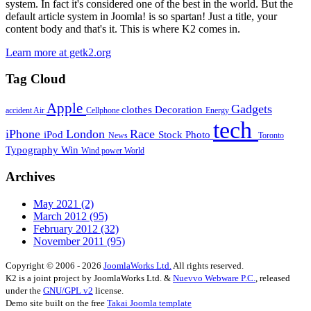
system. In fact it's considered one of the best in the world. But the
default article system in Joomla! is so spartan! Just a title, your
content body and that's it. This is where K2 comes in.
Learn more at getk2.org
Tag Cloud
Apple
Gadgets
clothes
Decoration
accident
Air
Cellphone
Energy
tech
iPhone
London
Race
iPod
Stock Photo
News
Toronto
Typography
Win
Wind power
World
Archives
May 2021
(2)
March 2012
(95)
February 2012
(32)
November 2011
(95)
Copyright © 2006 - 2026
JoomlaWorks Ltd.
All rights reserved.
K2 is a joint project by JoomlaWorks Ltd. &
Nuevvo Webware P.C.
, released
under the
GNU/GPL v2
license.
Demo site built on the free
Takai Joomla template