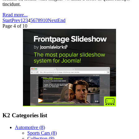
tincidunt.
Read more...
Start
Prev
1
2
3
4
5
6
7
8
9
10
Next
End
Page 4 of 10
K2 Categories list
Automotive
(8)
Sports Cars
(8)
Collection
(8)