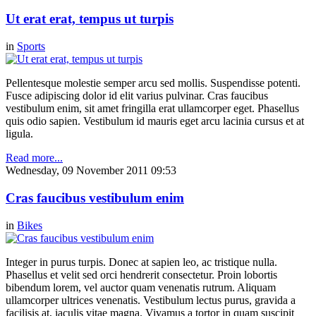
Ut erat erat, tempus ut turpis
in
Sports
Pellentesque molestie semper arcu sed mollis. Suspendisse potenti.
Fusce adipiscing dolor id elit varius pulvinar. Cras faucibus
vestibulum enim, sit amet fringilla erat ullamcorper eget. Phasellus
quis odio sapien. Vestibulum id mauris eget arcu lacinia cursus et at
ligula.
Read more...
Wednesday, 09 November 2011 09:53
Cras faucibus vestibulum enim
in
Bikes
Integer in purus turpis. Donec at sapien leo, ac tristique nulla.
Phasellus et velit sed orci hendrerit consectetur. Proin lobortis
bibendum lorem, vel auctor quam venenatis rutrum. Aliquam
ullamcorper ultrices venenatis. Vestibulum lectus purus, gravida a
facilisis at, iaculis vitae magna. Vivamus a tortor in quam suscipit