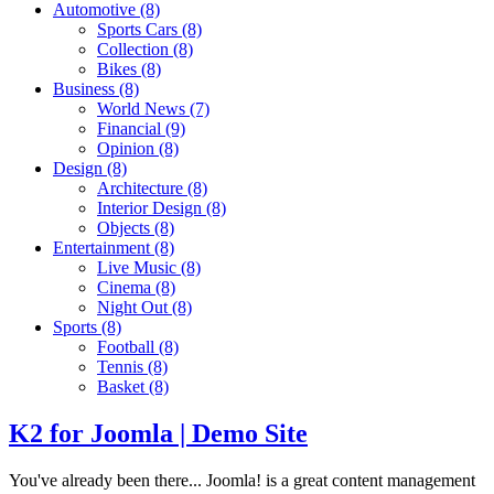
Automotive
(8)
Sports Cars
(8)
Collection
(8)
Bikes
(8)
Business
(8)
World News
(7)
Financial
(9)
Opinion
(8)
Design
(8)
Architecture
(8)
Interior Design
(8)
Objects
(8)
Entertainment
(8)
Live Music
(8)
Cinema
(8)
Night Out
(8)
Sports
(8)
Football
(8)
Tennis
(8)
Basket
(8)
K2 for Joomla | Demo Site
You've already been there... Joomla! is a great content management