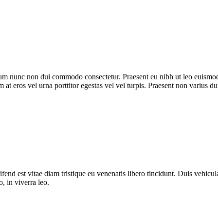
trum nunc non dui commodo consectetur. Praesent eu nibh ut leo euismod
m at eros vel urna porttitor egestas vel vel turpis. Praesent non varius du
fend est vitae diam tristique eu venenatis libero tincidunt. Duis vehicula
o, in viverra leo.