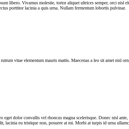
sum libero. Vivamus molestie, tortor aliquet ultrices semper, orci nisl 
ectus porttitor lacinia a quis urna. Nullam fermentum lobortis pulvinar.
a rutrum vitae elementum mauris mattis. Maecenas a leo sit amet nisl o
bero eget dolor convallis vel rhoncus magna scelerisque. Donec nisl ante
t, lacinia eu tristique non, posuere at mi. Morbi at turpis id urna ullam