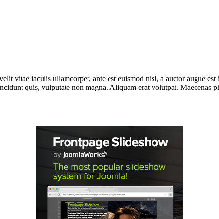
lit vitae iaculis ullamcorper, ante est euismod nisl, a auctor augue e
incidunt quis, vulputate non magna. Aliquam erat volutpat. Maecenas phar