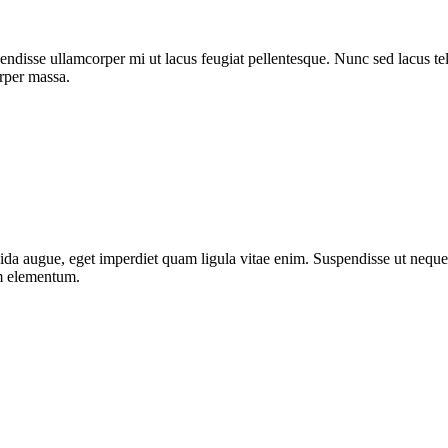
ndisse ullamcorper mi ut lacus feugiat pellentesque. Nunc sed lacus tell
orper massa.
da augue, eget imperdiet quam ligula vitae enim. Suspendisse ut neque 
um elementum.