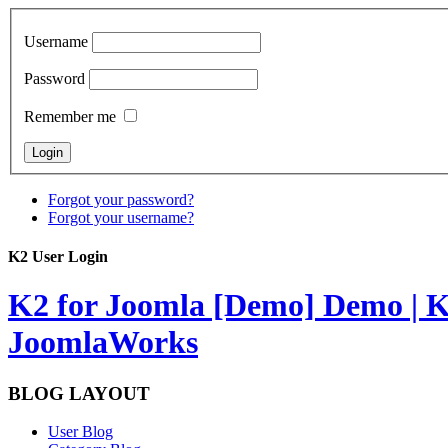
Username
Password
Remember me
Forgot your password?
Forgot your username?
K2 User Login
K2 for Joomla [Demo]
Demo | K
JoomlaWorks
BLOG LAYOUT
User Blog