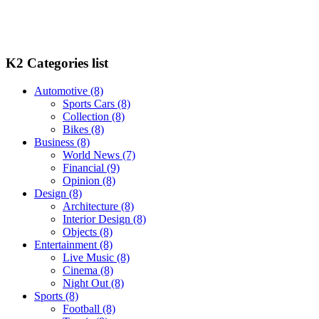
K2 Categories list
Automotive
(8)
Sports Cars
(8)
Collection
(8)
Bikes
(8)
Business
(8)
World News
(7)
Financial
(9)
Opinion
(8)
Design
(8)
Architecture
(8)
Interior Design
(8)
Objects
(8)
Entertainment
(8)
Live Music
(8)
Cinema
(8)
Night Out
(8)
Sports
(8)
Football
(8)