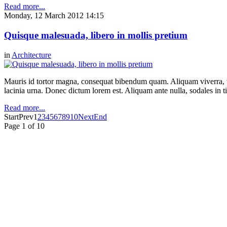
Read more...
Monday, 12 March 2012 14:15
Quisque malesuada, libero in mollis pretium
in
Architecture
Mauris id tortor magna, consequat bibendum quam. Aliquam viverra, ve
lacinia urna. Donec dictum lorem est. Aliquam ante nulla, sodales in t
Read more...
Start
Prev
1
2
3
4
5
6
7
8
9
10
Next
End
Page 1 of 10