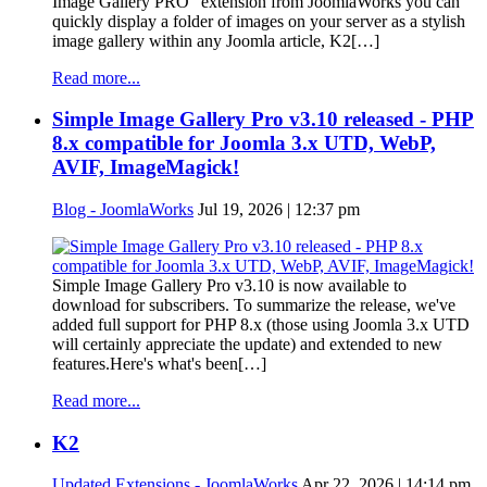
Image Gallery PRO" extension from JoomlaWorks you can
quickly display a folder of images on your server as a stylish
image gallery within any Joomla article, K2[…]
Read more...
Simple Image Gallery Pro v3.10 released - PHP
8.x compatible for Joomla 3.x UTD, WebP,
AVIF, ImageMagick!
Blog - JoomlaWorks
Jul 19, 2026 | 12:37 pm
Simple Image Gallery Pro v3.10 is now available to
download for subscribers. To summarize the release, we've
added full support for PHP 8.x (those using Joomla 3.x UTD
will certainly appreciate the update) and extended to new
features.Here's what's been[…]
Read more...
K2
Updated Extensions - JoomlaWorks
Apr 22, 2026 | 14:14 pm