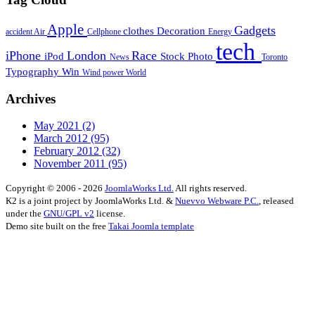
Apple
Gadgets
clothes
Decoration
accident
Air
Cellphone
Energy
tech
iPhone
London
Race
iPod
Stock Photo
News
Toronto
Typography
Win
Wind power
World
Archives
May 2021
(2)
March 2012
(95)
February 2012
(32)
November 2011
(95)
Copyright © 2006 - 2026
JoomlaWorks Ltd.
All rights reserved.
K2 is a joint project by JoomlaWorks Ltd. &
Nuevvo Webware P.C.
, released
under the
GNU/GPL v2
license.
Demo site built on the free
Takai Joomla template