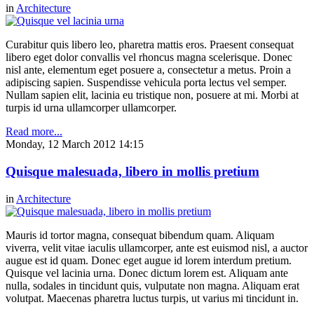
in
Architecture
Curabitur quis libero leo, pharetra mattis eros. Praesent consequat
libero eget dolor convallis vel rhoncus magna scelerisque. Donec
nisl ante, elementum eget posuere a, consectetur a metus. Proin a
adipiscing sapien. Suspendisse vehicula porta lectus vel semper.
Nullam sapien elit, lacinia eu tristique non, posuere at mi. Morbi at
turpis id urna ullamcorper ullamcorper.
Read more...
Monday, 12 March 2012 14:15
Quisque malesuada, libero in mollis pretium
in
Architecture
Mauris id tortor magna, consequat bibendum quam. Aliquam
viverra, velit vitae iaculis ullamcorper, ante est euismod nisl, a auctor
augue est id quam. Donec eget augue id lorem interdum pretium.
Quisque vel lacinia urna. Donec dictum lorem est. Aliquam ante
nulla, sodales in tincidunt quis, vulputate non magna. Aliquam erat
volutpat. Maecenas pharetra luctus turpis, ut varius mi tincidunt in.