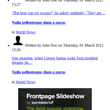
Written by John Doe
on Thursday, 01 March 2012
15:27
"But how can we escape?" he asked, suddenly. "They are…
Nulla pellentesque diam a purus
in
World News
Written by John Doe
on Thursday, 01 March 2012
15:26
One morning, when Gregor Samsa woke from troubled
dreams, he…
Nulla pellentesque diam a purus
in
World News