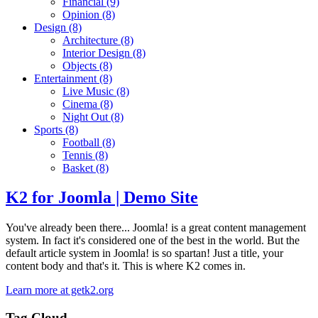
Financial
(9)
Opinion
(8)
Design
(8)
Architecture
(8)
Interior Design
(8)
Objects
(8)
Entertainment
(8)
Live Music
(8)
Cinema
(8)
Night Out
(8)
Sports
(8)
Football
(8)
Tennis
(8)
Basket
(8)
K2 for Joomla | Demo Site
You've already been there... Joomla! is a great content management
system. In fact it's considered one of the best in the world. But the
default article system in Joomla! is so spartan! Just a title, your
content body and that's it. This is where K2 comes in.
Learn more at getk2.org
Tag Cloud