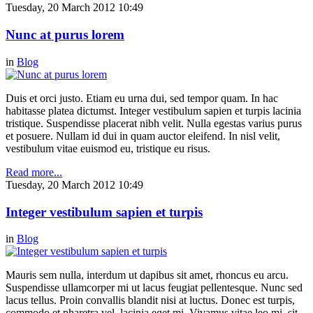
Tuesday, 20 March 2012 10:49
Nunc at purus lorem
in
Blog
Duis et orci justo. Etiam eu urna dui, sed tempor quam. In hac
habitasse platea dictumst. Integer vestibulum sapien et turpis lacinia
tristique. Suspendisse placerat nibh velit. Nulla egestas varius purus
et posuere. Nullam id dui in quam auctor eleifend. In nisl velit,
vestibulum vitae euismod eu, tristique eu risus.
Read more...
Tuesday, 20 March 2012 10:49
Integer vestibulum sapien et turpis
in
Blog
Mauris sem nulla, interdum ut dapibus sit amet, rhoncus eu arcu.
Suspendisse ullamcorper mi ut lacus feugiat pellentesque. Nunc sed
lacus tellus. Proin convallis blandit nisi at luctus. Donec est turpis,
commodo et pharetra vel, lacinia eget mi. Vivamus vitae leo mi, sit