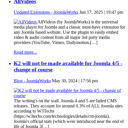
AllVideos
Updated Extensions - JoomlaWorks
Jun 17, 2025 | 19:47 pm
AllVideos (by JoomlaWorks) is the universal
media player for Joomla and a classic must-have extension for
any Joomla based website. Use the plugin to easily embed
video & audio content from all major 3rd party media
providers (YouTube, Vimeo, Dailymotion,[…]
Read more...
K2 will not be made available for Joomla 4/5 -
change of course
Blog - JoomlaWorks
May 30, 2024 | 17:56 pm
The writing's on the wall. Joomla 4 and 5 are failed CMS
releases. They account for around 0.3% of ALL Joomla sites
according to W3Techs
(https://w3techs.com/technologies/details/cm-joomla).
Joomla's official stats (which were introduced near the end of
life of Joomla 3[…]