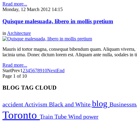
Read more...
Monday, 12 March 2012 14:15
Quisque malesuada, libero in mollis pretium
in
Architecture
Mauris id tortor magna, consequat bibendum quam. Aliquam viverra, ve
lacinia urna. Donec dictum lorem est. Aliquam ante nulla, sodales in t
Read more...
Start
Prev
1
2
3
4
5
6
7
8
9
10
Next
End
Page 1 of 10
BLOG TAG CLOUD
blog
accident
Activism
Black and White
Business
Toronto
Train
Tube
Wind power