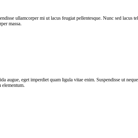
ndisse ullamcorper mi ut lacus feugiat pellentesque. Nunc sed lacus tell
orper massa.
da augue, eget imperdiet quam ligula vitae enim. Suspendisse ut neque 
um elementum.