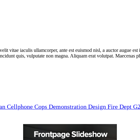
lit vitae iaculis ullamcorper, ante est euismod nisl, a auctor augue e
incidunt quis, vulputate non magna. Aliquam erat volutpat. Maecenas phar
man
Cellphone
Cops
Demonstration
Design
Fire Dept
G