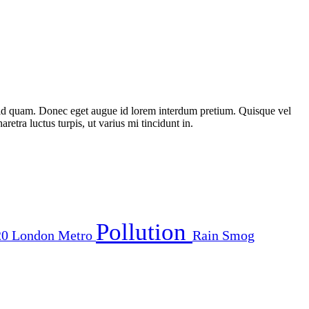
st id quam. Donec eget augue id lorem interdum pretium. Quisque vel
etra luctus turpis, ut varius mi tincidunt in.
Pollution
20
London
Metro
Rain
Smog