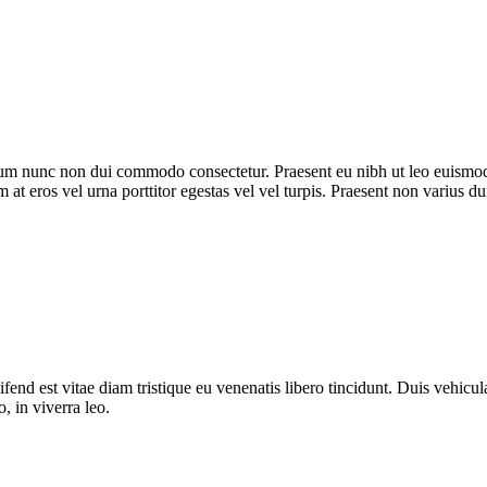
trum nunc non dui commodo consectetur. Praesent eu nibh ut leo euismod
m at eros vel urna porttitor egestas vel vel turpis. Praesent non varius du
fend est vitae diam tristique eu venenatis libero tincidunt. Duis vehicula
o, in viverra leo.