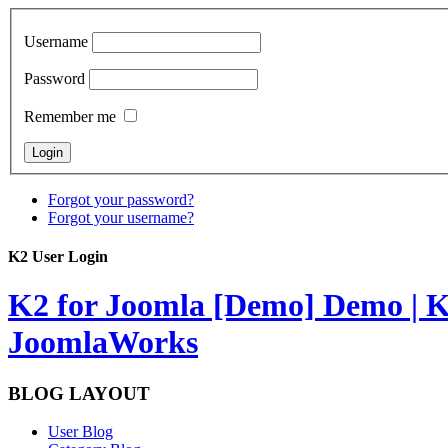
Username
Password
Remember me
Forgot your password?
Forgot your username?
K2 User Login
K2 for Joomla [Demo]
Demo | K
JoomlaWorks
BLOG LAYOUT
User Blog