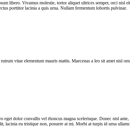
sum libero. Vivamus molestie, tortor aliquet ultrices semper, orci nisl 
ectus porttitor lacinia a quis urna. Nullam fermentum lobortis pulvinar.
a rutrum vitae elementum mauris mattis. Maecenas a leo sit amet nisl o
bero eget dolor convallis vel rhoncus magna scelerisque. Donec nisl ante
t, lacinia eu tristique non, posuere at mi. Morbi at turpis id urna ullam