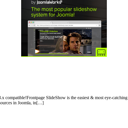
.x compatible!Frontpage SlideShow is the easiest & most eye-catching w
 sources in Joomla, in[…]