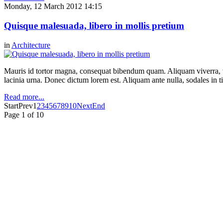
Monday, 12 March 2012 14:15
Quisque malesuada, libero in mollis pretium
in
Architecture
Mauris id tortor magna, consequat bibendum quam. Aliquam viverra, ve
lacinia urna. Donec dictum lorem est. Aliquam ante nulla, sodales in t
Read more...
Start
Prev
1
2
3
4
5
6
7
8
9
10
Next
End
Page 1 of 10