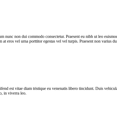
trum nunc non dui commodo consectetur. Praesent eu nibh ut leo euismod
m at eros vel urna porttitor egestas vel vel turpis. Praesent non varius du
fend est vitae diam tristique eu venenatis libero tincidunt. Duis vehicula
o, in viverra leo.