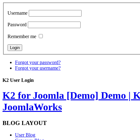
Username
Password
Remember me
Forgot your password?
Forgot your username?
K2 User Login
K2 for Joomla [Demo]
Demo | K
JoomlaWorks
BLOG LAYOUT
User Blog