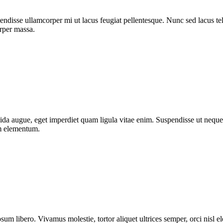
ndisse ullamcorper mi ut lacus feugiat pellentesque. Nunc sed lacus tell
orper massa.
da augue, eget imperdiet quam ligula vitae enim. Suspendisse ut neque 
um elementum.
sum libero. Vivamus molestie, tortor aliquet ultrices semper, orci nisl 