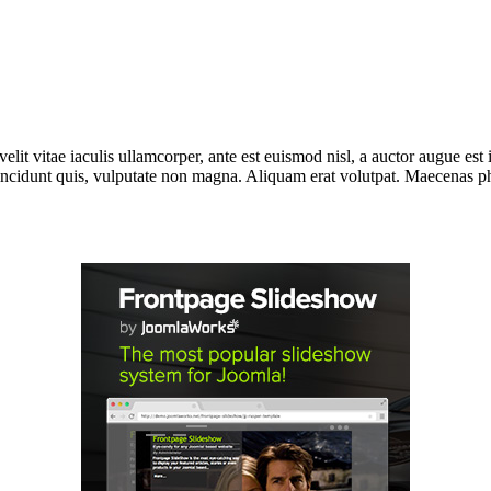
lit vitae iaculis ullamcorper, ante est euismod nisl, a auctor augue e
incidunt quis, vulputate non magna. Aliquam erat volutpat. Maecenas phar