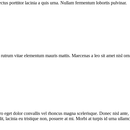
ectus porttitor lacinia a quis urna. Nullam fermentum lobortis pulvinar.
a rutrum vitae elementum mauris mattis. Maecenas a leo sit amet nisl o
bero eget dolor convallis vel rhoncus magna scelerisque. Donec nisl ante
t, lacinia eu tristique non, posuere at mi. Morbi at turpis id urna ullam