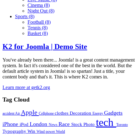
Cinema
(8)
Night Out
(8)
Sports
(8)
Football
(8)
Tennis
(8)
Basket
(8)
K2 for Joomla | Demo Site
You've already been there... Joomla! is a great content management
system. In fact it's considered one of the best in the world. But the
default article system in Joomla! is so spartan! Just a title, your
content body and that's it. This is where K2 comes in.
Learn more at getk2.org
Tag Cloud
Apple
Gadgets
clothes
Decoration
accident
Air
Cellphone
Energy
tech
iPhone
London
Race
iPod
Stock Photo
News
Toronto
Typography
Win
Wind power
World