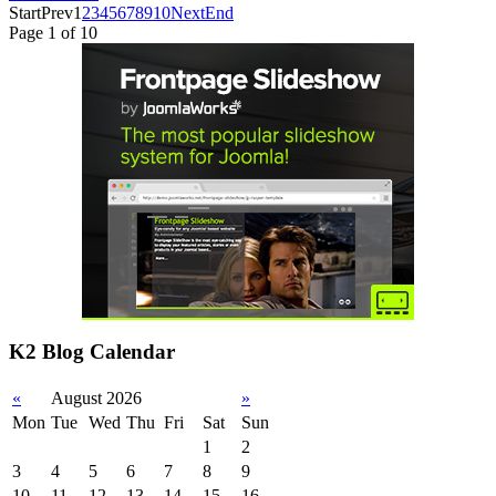
Start
Prev
1
2
3
4
5
6
7
8
9
10
Next
End
Page 1 of 10
K2 Blog Calendar
«
August 2026
»
Mon
Tue
Wed
Thu
Fri
Sat
Sun
1
2
3
4
5
6
7
8
9
10
11
12
13
14
15
16