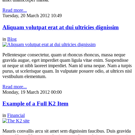
Read more...
Tuesday, 20 March 2012 10:49
Aliquam volutpat erat at dui ultricies dignissim
in
Blog
Pellentesque consectetur, quam ut rhoncus rhoncus, massa neque
gravida augue, eget imperdiet quam ligula vitae enim. Suspendisse
ut neque ut nibh laoreet imperdiet. Nam id urna neque. Nam a turpis
purus, ut scelerisque quam. In vulputate posuere odio, at ultrices nisl
vestibulum elementum.
Read more...
Monday, 19 March 2012 00:00
Example of a Full K2 Item
in
Financial
Mauris convallis arcu sit amet sem dignissim faucibus. Duis gravida