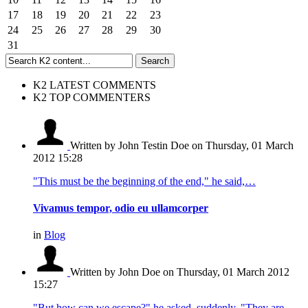
17
18
19
20
21
22
23
24
25
26
27
28
29
30
31
K2 LATEST COMMENTS
K2 TOP COMMENTERS
Written by John Testin Doe
on Thursday, 01 March
2012 15:28
"This must be the beginning of the end," he said,…
Vivamus tempor, odio eu ullamcorper
in
Blog
Written by John Doe
on Thursday, 01 March 2012
15:27
"But how can we escape?" he asked, suddenly. "They are…