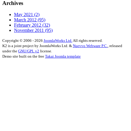
Archives
May 2021
(2)
March 2012
(95)
February 2012
(32)
November 2011
(95)
Copyright © 2006 - 2026
JoomlaWorks Ltd.
All rights reserved.
K2 is a joint project by JoomlaWorks Ltd. &
Nuevvo Webware P.C.
, released
under the
GNU/GPL v2
license.
Demo site built on the free
Takai Joomla template