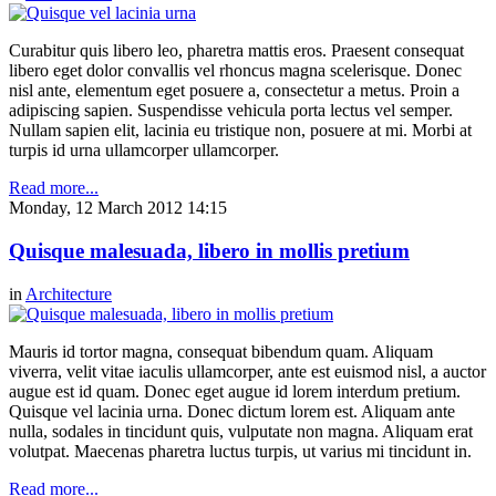
Curabitur quis libero leo, pharetra mattis eros. Praesent consequat
libero eget dolor convallis vel rhoncus magna scelerisque. Donec
nisl ante, elementum eget posuere a, consectetur a metus. Proin a
adipiscing sapien. Suspendisse vehicula porta lectus vel semper.
Nullam sapien elit, lacinia eu tristique non, posuere at mi. Morbi at
turpis id urna ullamcorper ullamcorper.
Read more...
Monday, 12 March 2012 14:15
Quisque malesuada, libero in mollis pretium
in
Architecture
Mauris id tortor magna, consequat bibendum quam. Aliquam
viverra, velit vitae iaculis ullamcorper, ante est euismod nisl, a auctor
augue est id quam. Donec eget augue id lorem interdum pretium.
Quisque vel lacinia urna. Donec dictum lorem est. Aliquam ante
nulla, sodales in tincidunt quis, vulputate non magna. Aliquam erat
volutpat. Maecenas pharetra luctus turpis, ut varius mi tincidunt in.
Read more...