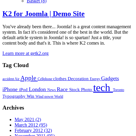
Basket
(8)
K2 for Joomla | Demo Site
You've already been there... Joomla! is a great content management
system. In fact it's considered one of the best in the world. But the
default article system in Joomla! is so spartan! Just a title, your
content body and that's it. This is where K2 comes in.
Learn more at getk2.org
Tag Cloud
Apple
Gadgets
clothes
Decoration
accident
Air
Cellphone
Energy
tech
iPhone
London
Race
iPod
Stock Photo
News
Toronto
Typography
Win
Wind power
World
Archives
May 2021
(2)
March 2012
(95)
February 2012
(32)
November 2011
(95)