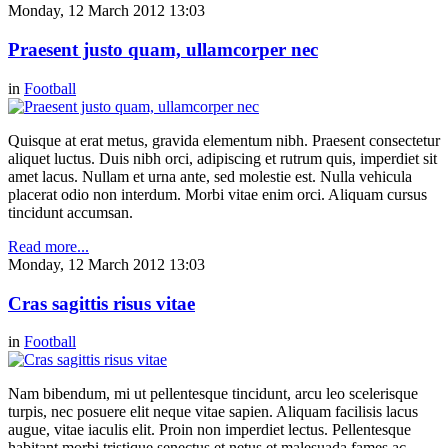
Monday, 12 March 2012 13:03
Praesent justo quam, ullamcorper nec
in
Football
Quisque at erat metus, gravida elementum nibh. Praesent consectetur
aliquet luctus. Duis nibh orci, adipiscing et rutrum quis, imperdiet sit
amet lacus. Nullam et urna ante, sed molestie est. Nulla vehicula
placerat odio non interdum. Morbi vitae enim orci. Aliquam cursus
tincidunt accumsan.
Read more...
Monday, 12 March 2012 13:03
Cras sagittis risus vitae
in
Football
Nam bibendum, mi ut pellentesque tincidunt, arcu leo scelerisque
turpis, nec posuere elit neque vitae sapien. Aliquam facilisis lacus
augue, vitae iaculis elit. Proin non imperdiet lectus. Pellentesque
habitant morbi tristique senectus et netus et malesuada fames ac