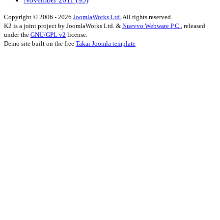
Copyright © 2006 - 2026
JoomlaWorks Ltd.
All rights reserved.
K2 is a joint project by JoomlaWorks Ltd. &
Nuevvo Webware P.C.
, released
under the
GNU/GPL v2
license.
Demo site built on the free
Takai Joomla template