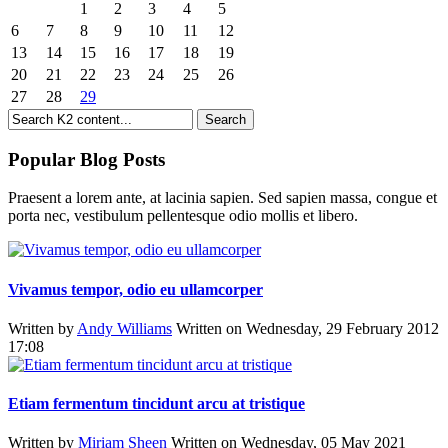
1
2
3
4
5
6
7
8
9
10
11
12
13
14
15
16
17
18
19
20
21
22
23
24
25
26
27
28
29
Popular Blog Posts
Praesent a lorem ante, at lacinia sapien. Sed sapien massa, congue et
porta nec, vestibulum pellentesque odio mollis et libero.
Vivamus tempor, odio eu ullamcorper
Written by
Andy Williams
Written on Wednesday, 29 February 2012
17:08
Etiam fermentum tincidunt arcu at tristique
Written by
Miriam Sheen
Written on Wednesday, 05 May 2021