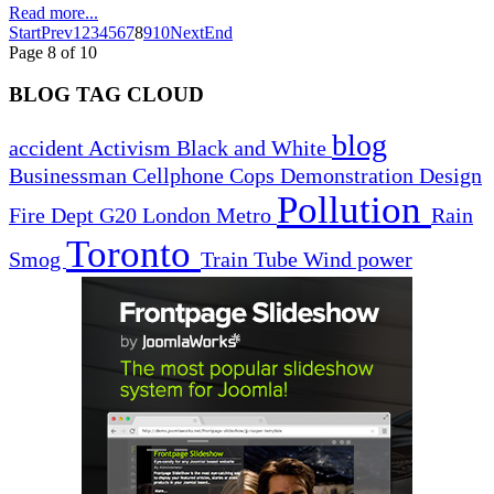
Read more...
Start
Prev
1
2
3
4
5
6
7
8
9
10
Next
End
Page 8 of 10
BLOG TAG CLOUD
blog
accident
Activism
Black and White
Businessman
Cellphone
Cops
Demonstration
Design
Pollution
Fire Dept
G20
London
Metro
Rain
Toronto
Smog
Train
Tube
Wind power