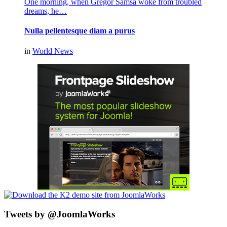
One morning, when Gregor Samsa woke from troubled
dreams, he…
Nulla pellentesque diam a purus
in
World News
Tweets by @JoomlaWorks