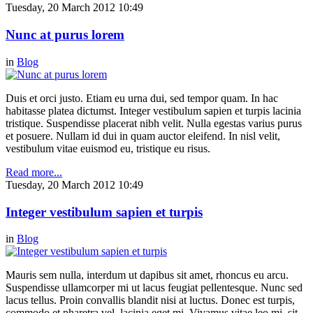
Tuesday, 20 March 2012 10:49
Nunc at purus lorem
in
Blog
Duis et orci justo. Etiam eu urna dui, sed tempor quam. In hac
habitasse platea dictumst. Integer vestibulum sapien et turpis lacinia
tristique. Suspendisse placerat nibh velit. Nulla egestas varius purus
et posuere. Nullam id dui in quam auctor eleifend. In nisl velit,
vestibulum vitae euismod eu, tristique eu risus.
Read more...
Tuesday, 20 March 2012 10:49
Integer vestibulum sapien et turpis
in
Blog
Mauris sem nulla, interdum ut dapibus sit amet, rhoncus eu arcu.
Suspendisse ullamcorper mi ut lacus feugiat pellentesque. Nunc sed
lacus tellus. Proin convallis blandit nisi at luctus. Donec est turpis,
commodo et pharetra vel, lacinia eget mi. Vivamus vitae leo mi, sit