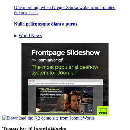
One morning, when Gregor Samsa woke from troubled
dreams, he…
Nulla pellentesque diam a purus
in
World News
Tweets by @JoomlaWorks