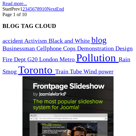
Read more...
Start
Prev
1
2
3
4
5
6
7
8
9
10
Next
End
Page 1 of 10
BLOG TAG CLOUD
blog
accident
Activism
Black and White
Businessman
Cellphone
Cops
Demonstration
Design
Pollution
Fire Dept
G20
London
Metro
Rain
Toronto
Smog
Train
Tube
Wind power