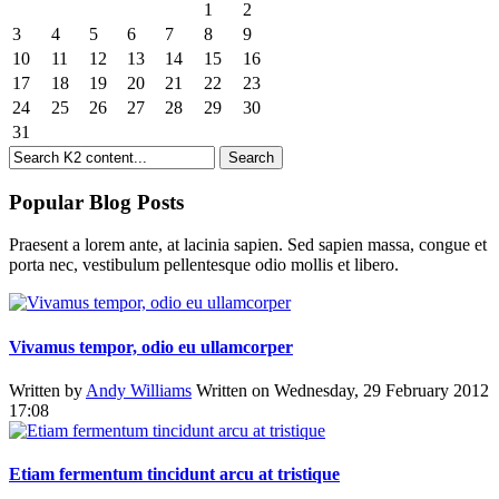
1
2
3
4
5
6
7
8
9
10
11
12
13
14
15
16
17
18
19
20
21
22
23
24
25
26
27
28
29
30
31
Popular Blog Posts
Praesent a lorem ante, at lacinia sapien. Sed sapien massa, congue et
porta nec, vestibulum pellentesque odio mollis et libero.
Vivamus tempor, odio eu ullamcorper
Written by
Andy Williams
Written on Wednesday, 29 February 2012
17:08
Etiam fermentum tincidunt arcu at tristique