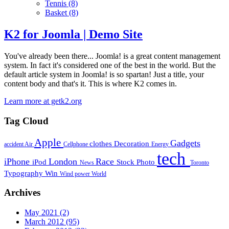
Tennis
(8)
Basket
(8)
K2 for Joomla | Demo Site
You've already been there... Joomla! is a great content management
system. In fact it's considered one of the best in the world. But the
default article system in Joomla! is so spartan! Just a title, your
content body and that's it. This is where K2 comes in.
Learn more at getk2.org
Tag Cloud
Apple
Gadgets
clothes
Decoration
accident
Air
Cellphone
Energy
tech
iPhone
London
Race
iPod
Stock Photo
News
Toronto
Typography
Win
Wind power
World
Archives
May 2021
(2)
March 2012
(95)