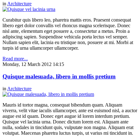
in
Architecture
Curabitur quis libero leo, pharetra mattis eros. Praesent consequat
libero eget dolor convallis vel rhoncus magna scelerisque. Donec
nisl ante, elementum eget posuere a, consectetur a metus. Proin a
adipiscing sapien. Suspendisse vehicula porta lectus vel semper.
Nullam sapien elit, lacinia eu tristique non, posuere at mi. Morbi at
turpis id urna ullamcorper ullamcorper.
Read more...
Monday, 12 March 2012 14:15
Quisque malesuada, libero in mollis pretium
in
Architecture
Mauris id tortor magna, consequat bibendum quam. Aliquam
viverra, velit vitae iaculis ullamcorper, ante est euismod nisl, a auctor
augue est id quam. Donec eget augue id lorem interdum pretium.
Quisque vel lacinia urna. Donec dictum lorem est. Aliquam ante
nulla, sodales in tincidunt quis, vulputate non magna. Aliquam erat
volutpat. Maecenas pharetra luctus turpis, ut varius mi tincidunt in.