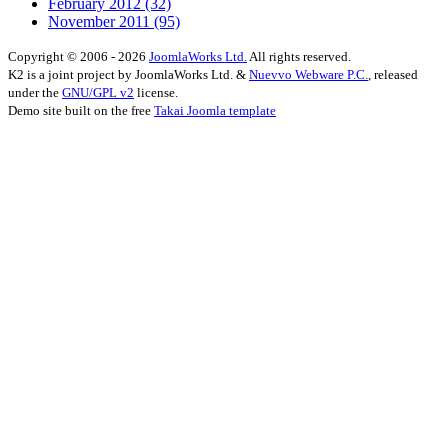
February 2012
(32)
November 2011
(95)
Copyright © 2006 - 2026
JoomlaWorks Ltd.
All rights reserved.
K2 is a joint project by JoomlaWorks Ltd. &
Nuevvo Webware P.C.
, released
under the
GNU/GPL v2
license.
Demo site built on the free
Takai Joomla template