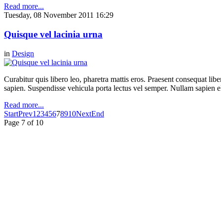
Read more...
Tuesday, 08 November 2011 16:29
Quisque vel lacinia urna
in
Design
Curabitur quis libero leo, pharetra mattis eros. Praesent consequat li
sapien. Suspendisse vehicula porta lectus vel semper. Nullam sapien eli
Read more...
Start
Prev
1
2
3
4
5
6
7
8
9
10
Next
End
Page 7 of 10