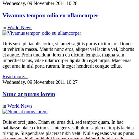
Wednesday, 09 November 2011 10:28
Vivamus tempor, odio eu ullamcorper
in
World News
Duis suscipit iaculis tortor, sit amet sagittis purus dictum ac. Donec
ut vehicula massa. Mauris nunc eros, aliquet vel lacinia vel, lobortis
et augue. Proin tincidunt, lorem eu dictum tempus, magna sem
imperdiet lacus, vitae ullamcorper ligula dui eget turpis. Maecenas
eget urna in nisl porta rutrum. Integer hendrerit congue tellus.
Read more...
Wednesday, 09 November 2011 10:27
Nunc at purus lorem
in
World News
Duis et orci justo. Etiam eu urna dui, sed tempor quam. In hac
habitasse platea dictumst. Integer vestibulum sapien et turpis lacinia
tristique. Suspendisse placerat nibh velit. Nulla egestas varius purus
et posuere. Nullam id dui in quam auctor eleifend. In nisl velit,