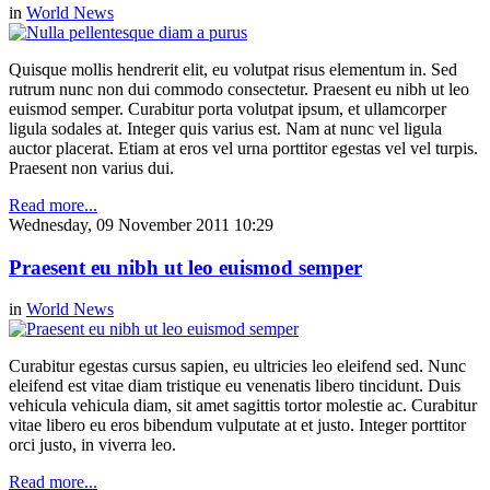
in
World News
Quisque mollis hendrerit elit, eu volutpat risus elementum in. Sed
rutrum nunc non dui commodo consectetur. Praesent eu nibh ut leo
euismod semper. Curabitur porta volutpat ipsum, et ullamcorper
ligula sodales at. Integer quis varius est. Nam at nunc vel ligula
auctor placerat. Etiam at eros vel urna porttitor egestas vel vel turpis.
Praesent non varius dui.
Read more...
Wednesday, 09 November 2011 10:29
Praesent eu nibh ut leo euismod semper
in
World News
Curabitur egestas cursus sapien, eu ultricies leo eleifend sed. Nunc
eleifend est vitae diam tristique eu venenatis libero tincidunt. Duis
vehicula vehicula diam, sit amet sagittis tortor molestie ac. Curabitur
vitae libero eu eros bibendum vulputate at et justo. Integer porttitor
orci justo, in viverra leo.
Read more...