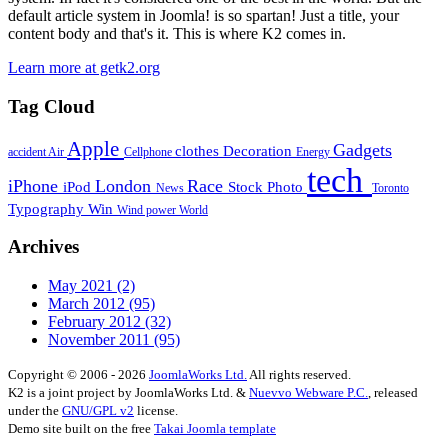
default article system in Joomla! is so spartan! Just a title, your
content body and that's it. This is where K2 comes in.
Learn more at getk2.org
Tag Cloud
Apple
Gadgets
clothes
Decoration
accident
Air
Cellphone
Energy
tech
iPhone
London
Race
iPod
Stock Photo
News
Toronto
Typography
Win
Wind power
World
Archives
May 2021
(2)
March 2012
(95)
February 2012
(32)
November 2011
(95)
Copyright © 2006 - 2026
JoomlaWorks Ltd.
All rights reserved.
K2 is a joint project by JoomlaWorks Ltd. &
Nuevvo Webware P.C.
, released
under the
GNU/GPL v2
license.
Demo site built on the free
Takai Joomla template