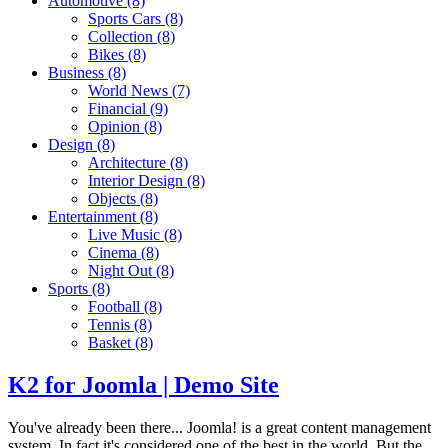
Automotive
(8)
Sports Cars
(8)
Collection
(8)
Bikes
(8)
Business
(8)
World News
(7)
Financial
(9)
Opinion
(8)
Design
(8)
Architecture
(8)
Interior Design
(8)
Objects
(8)
Entertainment
(8)
Live Music
(8)
Cinema
(8)
Night Out
(8)
Sports
(8)
Football
(8)
Tennis
(8)
Basket
(8)
K2 for Joomla | Demo Site
You've already been there... Joomla! is a great content management
system. In fact it's considered one of the best in the world. But the