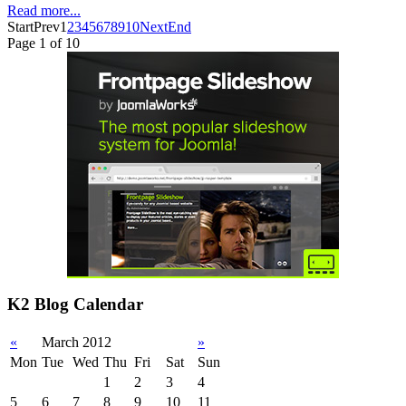
Read more...
Start
Prev
1
2
3
4
5
6
7
8
9
10
Next
End
Page 1 of 10
K2 Blog Calendar
«
March 2012
»
Mon
Tue
Wed
Thu
Fri
Sat
Sun
1
2
3
4
5
6
7
8
9
10
11