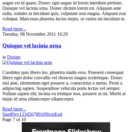
augue est id quam. Donec eget augue id lorem interdum pretium.
Quisque vel lacinia urna. Donec dictum lorem est. Aliquam ante
nulla, sodales in tincidunt quis, vulputate non magna. Aliquam erat
volutpat. Maecenas pharetra luctus turpis, ut varius mi tincidunt in.
Read more...
Tuesday, 08 November 2011 16:29
Quisque vel lacinia urna
in
Design
Curabitur quis libero leo, pharetra mattis eros. Praesent consequat
libero eget dolor convallis vel rhoncus magna scelerisque. Donec
nisl ante, elementum eget posuere a, consectetur a metus. Proin a
adipiscing sapien. Suspendisse vehicula porta lectus vel semper.
Nullam sapien elit, lacinia eu tristique non, posuere at mi. Morbi at
turpis id urna ullamcorper ullamcorper.
Read more...
Start
Prev
1
2
3
4
5
6
7
8
9
10
Next
End
Page 7 of 10