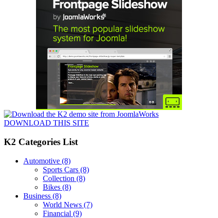
DOWNLOAD THIS SITE
K2 Categories List
Automotive
(8)
Sports Cars
(8)
Collection
(8)
Bikes
(8)
Business
(8)
World News
(7)
Financial
(9)