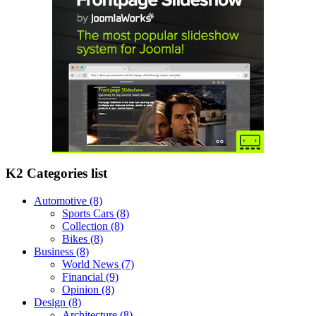
K2 Categories list
Automotive
(8)
Sports Cars
(8)
Collection
(8)
Bikes
(8)
Business
(8)
World News
(7)
Financial
(9)
Opinion
(8)
Design
(8)
Architecture
(8)