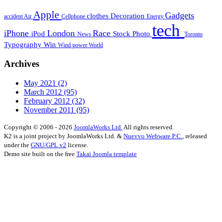
Apple
Gadgets
clothes
Decoration
accident
Air
Cellphone
Energy
tech
iPhone
London
Race
iPod
Stock Photo
News
Toronto
Typography
Win
Wind power
World
Archives
May 2021
(2)
March 2012
(95)
February 2012
(32)
November 2011
(95)
Copyright © 2006 - 2026
JoomlaWorks Ltd.
All rights reserved.
K2 is a joint project by JoomlaWorks Ltd. &
Nuevvo Webware P.C.
, released
under the
GNU/GPL v2
license.
Demo site built on the free
Takai Joomla template