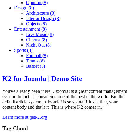
Opinion
(8)
Design
(8)
Architecture
(8)
Interior Design
(8)
Objects
(8)
Entertainment
(8)
Live Music
(8)
Cinema
(8)
Night Out
(8)
Sports
(8)
Football
(8)
Tennis
(8)
Basket
(8)
K2 for Joomla | Demo Site
You've already been there... Joomla! is a great content management
system. In fact it's considered one of the best in the world. But the
default article system in Joomla! is so spartan! Just a title, your
content body and that's it. This is where K2 comes in.
Learn more at getk2.org
Tag Cloud