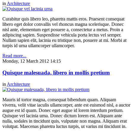
in
Architecture
Curabitur quis libero leo, pharetra mattis eros. Praesent consequat
libero eget dolor convallis vel rhoncus magna scelerisque. Donec
nisl ante, elementum eget posuere a, consectetur a metus. Proin a
adipiscing sapien. Suspendisse vehicula porta lectus vel semper.
Nullam sapien elit, lacinia eu tristique non, posuere at mi. Morbi at
turpis id urna ullamcorper ullamcorper.
Read more...
Monday, 12 March 2012 14:15
Quisque malesuada, libero in mollis pretium
in
Architecture
Mauris id tortor magna, consequat bibendum quam. Aliquam
viverra, velit vitae iaculis ullamcorper, ante est euismod nisl, a auctor
augue est id quam. Donec eget augue id lorem interdum pretium.
Quisque vel lacinia urna. Donec dictum lorem est. Aliquam ante
nulla, sodales in tincidunt quis, vulputate non magna. Aliquam erat
volutpat. Maecenas pharetra luctus turpis, ut varius mi tincidunt in.