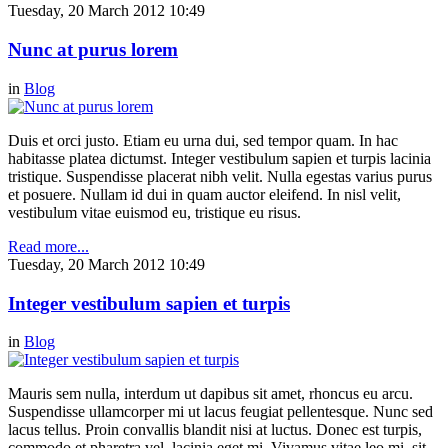
Tuesday, 20 March 2012 10:49
Nunc at purus lorem
in
Blog
Duis et orci justo. Etiam eu urna dui, sed tempor quam. In hac
habitasse platea dictumst. Integer vestibulum sapien et turpis lacinia
tristique. Suspendisse placerat nibh velit. Nulla egestas varius purus
et posuere. Nullam id dui in quam auctor eleifend. In nisl velit,
vestibulum vitae euismod eu, tristique eu risus.
Read more...
Tuesday, 20 March 2012 10:49
Integer vestibulum sapien et turpis
in
Blog
Mauris sem nulla, interdum ut dapibus sit amet, rhoncus eu arcu.
Suspendisse ullamcorper mi ut lacus feugiat pellentesque. Nunc sed
lacus tellus. Proin convallis blandit nisi at luctus. Donec est turpis,
commodo et pharetra vel, lacinia eget mi. Vivamus vitae leo mi, sit