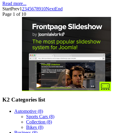
Read more...
Start
Prev
1
2
3
4
5
6
7
8
9
10
Next
End
Page 1 of 10
K2 Categories list
Automotive
(8)
Sports Cars
(8)
Collection
(8)
Bikes
(8)
Business
(8)