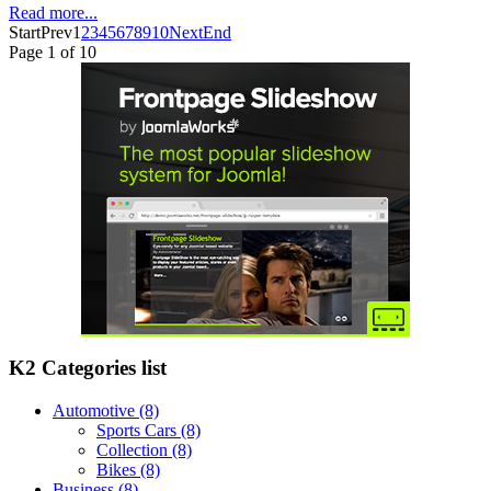
Read more...
Start
Prev
1
2
3
4
5
6
7
8
9
10
Next
End
Page 1 of 10
K2 Categories list
Automotive
(8)
Sports Cars
(8)
Collection
(8)
Bikes
(8)
Business
(8)