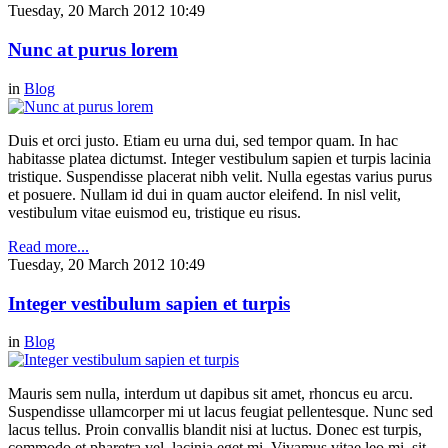
Tuesday, 20 March 2012 10:49
Nunc at purus lorem
in
Blog
Duis et orci justo. Etiam eu urna dui, sed tempor quam. In hac
habitasse platea dictumst. Integer vestibulum sapien et turpis lacinia
tristique. Suspendisse placerat nibh velit. Nulla egestas varius purus
et posuere. Nullam id dui in quam auctor eleifend. In nisl velit,
vestibulum vitae euismod eu, tristique eu risus.
Read more...
Tuesday, 20 March 2012 10:49
Integer vestibulum sapien et turpis
in
Blog
Mauris sem nulla, interdum ut dapibus sit amet, rhoncus eu arcu.
Suspendisse ullamcorper mi ut lacus feugiat pellentesque. Nunc sed
lacus tellus. Proin convallis blandit nisi at luctus. Donec est turpis,
commodo et pharetra vel, lacinia eget mi. Vivamus vitae leo mi, sit