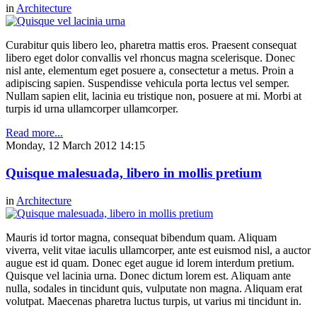
in
Architecture
Curabitur quis libero leo, pharetra mattis eros. Praesent consequat
libero eget dolor convallis vel rhoncus magna scelerisque. Donec
nisl ante, elementum eget posuere a, consectetur a metus. Proin a
adipiscing sapien. Suspendisse vehicula porta lectus vel semper.
Nullam sapien elit, lacinia eu tristique non, posuere at mi. Morbi at
turpis id urna ullamcorper ullamcorper.
Read more...
Monday, 12 March 2012 14:15
Quisque malesuada, libero in mollis pretium
in
Architecture
Mauris id tortor magna, consequat bibendum quam. Aliquam
viverra, velit vitae iaculis ullamcorper, ante est euismod nisl, a auctor
augue est id quam. Donec eget augue id lorem interdum pretium.
Quisque vel lacinia urna. Donec dictum lorem est. Aliquam ante
nulla, sodales in tincidunt quis, vulputate non magna. Aliquam erat
volutpat. Maecenas pharetra luctus turpis, ut varius mi tincidunt in.