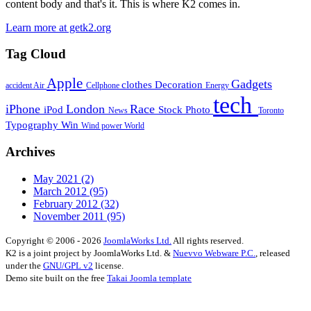
content body and that's it. This is where K2 comes in.
Learn more at getk2.org
Tag Cloud
Apple
Gadgets
clothes
Decoration
accident
Air
Cellphone
Energy
tech
iPhone
London
Race
iPod
Stock Photo
News
Toronto
Typography
Win
Wind power
World
Archives
May 2021
(2)
March 2012
(95)
February 2012
(32)
November 2011
(95)
Copyright © 2006 - 2026
JoomlaWorks Ltd.
All rights reserved.
K2 is a joint project by JoomlaWorks Ltd. &
Nuevvo Webware P.C.
, released
under the
GNU/GPL v2
license.
Demo site built on the free
Takai Joomla template