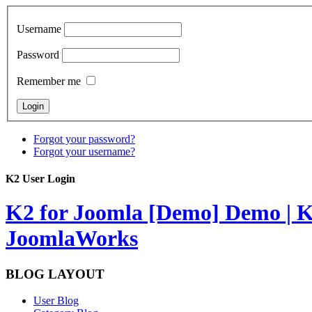
Username
Password
Remember me
Forgot your password?
Forgot your username?
K2 User Login
K2 for Joomla [Demo]
Demo | K
JoomlaWorks
BLOG LAYOUT
User Blog