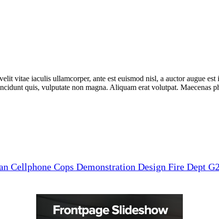
lit vitae iaculis ullamcorper, ante est euismod nisl, a auctor augue e
incidunt quis, vulputate non magna. Aliquam erat volutpat. Maecenas phar
man
Cellphone
Cops
Demonstration
Design
Fire Dept
G