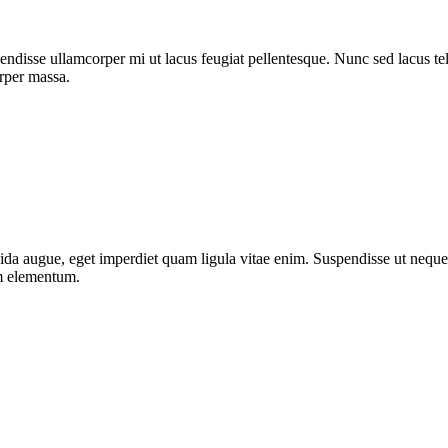
ndisse ullamcorper mi ut lacus feugiat pellentesque. Nunc sed lacus tell
orper massa.
da augue, eget imperdiet quam ligula vitae enim. Suspendisse ut neque 
um elementum.