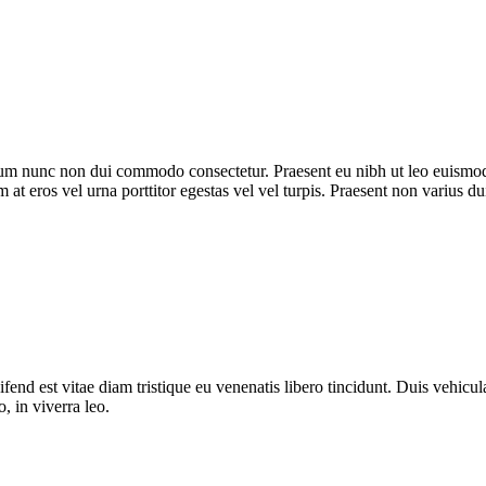
trum nunc non dui commodo consectetur. Praesent eu nibh ut leo euismod
m at eros vel urna porttitor egestas vel vel turpis. Praesent non varius du
fend est vitae diam tristique eu venenatis libero tincidunt. Duis vehicula
o, in viverra leo.