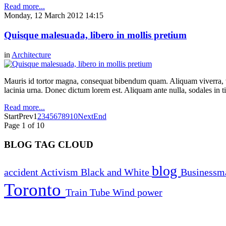
Read more...
Monday, 12 March 2012 14:15
Quisque malesuada, libero in mollis pretium
in
Architecture
Mauris id tortor magna, consequat bibendum quam. Aliquam viverra, ve
lacinia urna. Donec dictum lorem est. Aliquam ante nulla, sodales in t
Read more...
Start
Prev
1
2
3
4
5
6
7
8
9
10
Next
End
Page 1 of 10
BLOG TAG CLOUD
blog
accident
Activism
Black and White
Business
Toronto
Train
Tube
Wind power