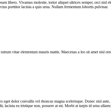
sum libero. Vivamus molestie, tortor aliquet ultrices semper, orci nisl 
ectus porttitor lacinia a quis urna. Nullam fermentum lobortis pulvinar.
a rutrum vitae elementum mauris mattis. Maecenas a leo sit amet nisl o
bero eget dolor convallis vel rhoncus magna scelerisque. Donec nisl ante
t, lacinia eu tristique non, posuere at mi. Morbi at turpis id urna ullam