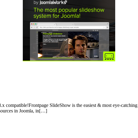
.x compatible!Frontpage SlideShow is the easiest & most eye-catching w
 sources in Joomla, in[…]