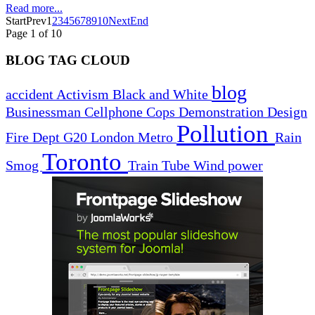
Read more...
Start
Prev
1
2
3
4
5
6
7
8
9
10
Next
End
Page 1 of 10
BLOG TAG CLOUD
blog
accident
Activism
Black and White
Businessman
Cellphone
Cops
Demonstration
Design
Pollution
Fire Dept
G20
London
Metro
Rain
Toronto
Smog
Train
Tube
Wind power