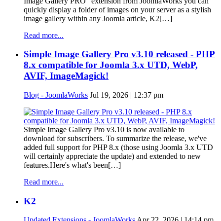
Image Gallery PRO" extension from JoomlaWorks you can
quickly display a folder of images on your server as a stylish
image gallery within any Joomla article, K2[…]
Read more...
Simple Image Gallery Pro v3.10 released - PHP
8.x compatible for Joomla 3.x UTD, WebP,
AVIF, ImageMagick!
Blog - JoomlaWorks
Jul 19, 2026 | 12:37 pm
Simple Image Gallery Pro v3.10 is now available to
download for subscribers. To summarize the release, we've
added full support for PHP 8.x (those using Joomla 3.x UTD
will certainly appreciate the update) and extended to new
features.Here's what's been[…]
Read more...
K2
Updated Extensions - JoomlaWorks
Apr 22, 2026 | 14:14 pm