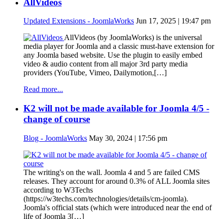
AllVideos
Updated Extensions - JoomlaWorks
Jun 17, 2025 | 19:47 pm
AllVideos (by JoomlaWorks) is the universal
media player for Joomla and a classic must-have extension for
any Joomla based website. Use the plugin to easily embed
video & audio content from all major 3rd party media
providers (YouTube, Vimeo, Dailymotion,[…]
Read more...
K2 will not be made available for Joomla 4/5 -
change of course
Blog - JoomlaWorks
May 30, 2024 | 17:56 pm
The writing's on the wall. Joomla 4 and 5 are failed CMS
releases. They account for around 0.3% of ALL Joomla sites
according to W3Techs
(https://w3techs.com/technologies/details/cm-joomla).
Joomla's official stats (which were introduced near the end of
life of Joomla 3[…]