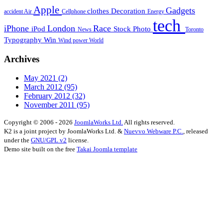
Apple
Gadgets
clothes
Decoration
accident
Air
Cellphone
Energy
tech
iPhone
London
Race
iPod
Stock Photo
News
Toronto
Typography
Win
Wind power
World
Archives
May 2021
(2)
March 2012
(95)
February 2012
(32)
November 2011
(95)
Copyright © 2006 - 2026
JoomlaWorks Ltd.
All rights reserved.
K2 is a joint project by JoomlaWorks Ltd. &
Nuevvo Webware P.C.
, released
under the
GNU/GPL v2
license.
Demo site built on the free
Takai Joomla template