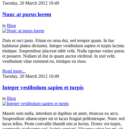
Tuesday, 20 March 2012 10:49
Nunc at purus lorem
in
Blog
Duis et orci justo. Etiam eu urna dui, sed tempor quam. In hac
habitasse platea dictumst. Integer vestibulum sapien et turpis lacinia
tristique. Suspendisse placerat nibh velit. Nulla egestas varius purus
et posuere. Nullam id dui in quam auctor eleifend. In nisl velit,
vestibulum vitae euismod eu, tristique eu risus.
Read more...
Tuesday, 20 March 2012 10:49
Integer vestibulum sapien et turpis
in
Blog
Mauris sem nulla, interdum ut dapibus sit amet, rhoncus eu arcu.
Suspendisse ullamcorper mi ut lacus feugiat pellentesque. Nunc sed
lacus tellus. Proin convallis blandit nisi at luctus. Donec est turpis,
commodo et pharetra vel, lacinia eget mi. Vivamus vitae leo mi, sit