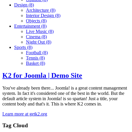
Design
(8)
Architecture
(8)
Interior Design
(8)
Objects
(8)
Entertainment
(8)
Live Music
(8)
Cinema
(8)
Night Out
(8)
Sports
(8)
Football
(8)
Tennis
(8)
Basket
(8)
K2 for Joomla | Demo Site
You've already been there... Joomla! is a great content management
system. In fact it's considered one of the best in the world. But the
default article system in Joomla! is so spartan! Just a title, your
content body and that's it. This is where K2 comes in.
Learn more at getk2.org
Tag Cloud