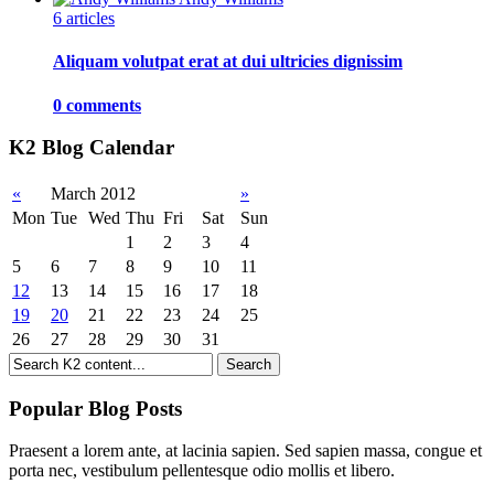
6 articles
Aliquam volutpat erat at dui ultricies dignissim
0 comments
K2 Blog Calendar
«
March 2012
»
Mon
Tue
Wed
Thu
Fri
Sat
Sun
1
2
3
4
5
6
7
8
9
10
11
12
13
14
15
16
17
18
19
20
21
22
23
24
25
26
27
28
29
30
31
Popular Blog Posts
Praesent a lorem ante, at lacinia sapien. Sed sapien massa, congue et
porta nec, vestibulum pellentesque odio mollis et libero.