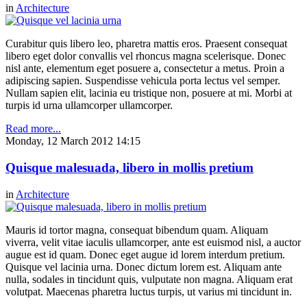
in
Architecture
Curabitur quis libero leo, pharetra mattis eros. Praesent consequat
libero eget dolor convallis vel rhoncus magna scelerisque. Donec
nisl ante, elementum eget posuere a, consectetur a metus. Proin a
adipiscing sapien. Suspendisse vehicula porta lectus vel semper.
Nullam sapien elit, lacinia eu tristique non, posuere at mi. Morbi at
turpis id urna ullamcorper ullamcorper.
Read more...
Monday, 12 March 2012 14:15
Quisque malesuada, libero in mollis pretium
in
Architecture
Mauris id tortor magna, consequat bibendum quam. Aliquam
viverra, velit vitae iaculis ullamcorper, ante est euismod nisl, a auctor
augue est id quam. Donec eget augue id lorem interdum pretium.
Quisque vel lacinia urna. Donec dictum lorem est. Aliquam ante
nulla, sodales in tincidunt quis, vulputate non magna. Aliquam erat
volutpat. Maecenas pharetra luctus turpis, ut varius mi tincidunt in.