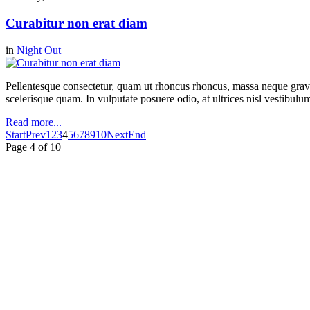
Curabitur non erat diam
in
Night Out
Pellentesque consectetur, quam ut rhoncus rhoncus, massa neque gravi
scelerisque quam. In vulputate posuere odio, at ultrices nisl vestibul
Read more...
Start
Prev
1
2
3
4
5
6
7
8
9
10
Next
End
Page 4 of 10