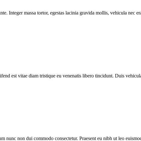
e. Integer massa tortor, egestas lacinia gravida mollis, vehicula nec era
fend est vitae diam tristique eu venenatis libero tincidunt. Duis vehicula
trum nunc non dui commodo consectetur. Praesent eu nibh ut leo euismod