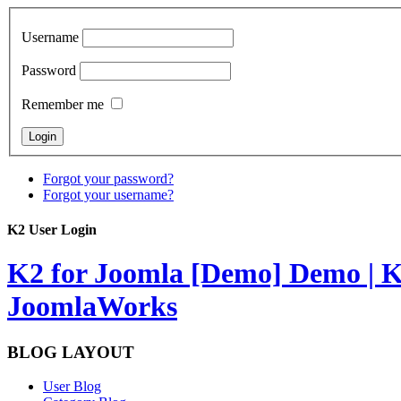
Username
Password
Remember me
Forgot your password?
Forgot your username?
K2 User Login
K2 for Joomla [Demo]
Demo | K
JoomlaWorks
BLOG LAYOUT
User Blog