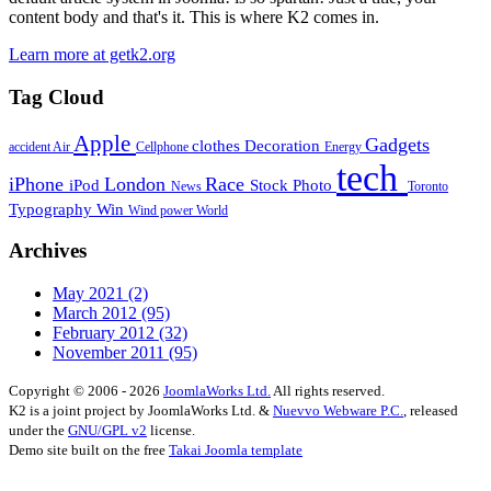
content body and that's it. This is where K2 comes in.
Learn more at getk2.org
Tag Cloud
Apple
Gadgets
clothes
Decoration
accident
Air
Cellphone
Energy
tech
iPhone
London
Race
iPod
Stock Photo
News
Toronto
Typography
Win
Wind power
World
Archives
May 2021
(2)
March 2012
(95)
February 2012
(32)
November 2011
(95)
Copyright © 2006 - 2026
JoomlaWorks Ltd.
All rights reserved.
K2 is a joint project by JoomlaWorks Ltd. &
Nuevvo Webware P.C.
, released
under the
GNU/GPL v2
license.
Demo site built on the free
Takai Joomla template