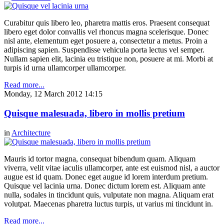
Curabitur quis libero leo, pharetra mattis eros. Praesent consequat
libero eget dolor convallis vel rhoncus magna scelerisque. Donec
nisl ante, elementum eget posuere a, consectetur a metus. Proin a
adipiscing sapien. Suspendisse vehicula porta lectus vel semper.
Nullam sapien elit, lacinia eu tristique non, posuere at mi. Morbi at
turpis id urna ullamcorper ullamcorper.
Read more...
Monday, 12 March 2012 14:15
Quisque malesuada, libero in mollis pretium
in
Architecture
Mauris id tortor magna, consequat bibendum quam. Aliquam
viverra, velit vitae iaculis ullamcorper, ante est euismod nisl, a auctor
augue est id quam. Donec eget augue id lorem interdum pretium.
Quisque vel lacinia urna. Donec dictum lorem est. Aliquam ante
nulla, sodales in tincidunt quis, vulputate non magna. Aliquam erat
volutpat. Maecenas pharetra luctus turpis, ut varius mi tincidunt in.
Read more...