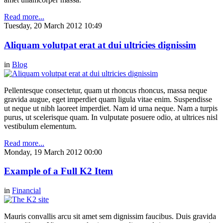
Read more...
Tuesday, 20 March 2012 10:49
Aliquam volutpat erat at dui ultricies dignissim
in
Blog
Pellentesque consectetur, quam ut rhoncus rhoncus, massa neque
gravida augue, eget imperdiet quam ligula vitae enim. Suspendisse
ut neque ut nibh laoreet imperdiet. Nam id urna neque. Nam a turpis
purus, ut scelerisque quam. In vulputate posuere odio, at ultrices nisl
vestibulum elementum.
Read more...
Monday, 19 March 2012 00:00
Example of a Full K2 Item
in
Financial
Mauris convallis arcu sit amet sem dignissim faucibus. Duis gravida