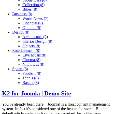
Sports Cars
(8)
Collection
(8)
Bikes
(8)
Business
(8)
World News
(7)
Financial
(9)
Opinion
(8)
Design
(8)
Architecture
(8)
Interior Design
(8)
Objects
(8)
Entertainment
(8)
Live Music
(8)
Cinema
(8)
Night Out
(8)
Sports
(8)
Football
(8)
Tennis
(8)
Basket
(8)
K2 for Joomla | Demo Site
You've already been there... Joomla! is a great content management
system. In fact it's considered one of the best in the world. But the
default article system in Joomla! is so spartan! Just a title, your