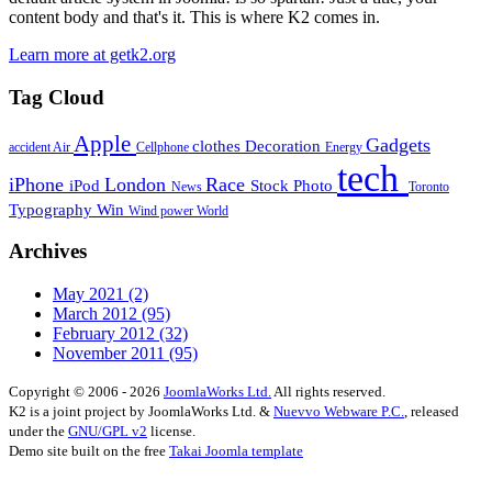
content body and that's it. This is where K2 comes in.
Learn more at getk2.org
Tag Cloud
Apple
Gadgets
clothes
Decoration
accident
Air
Cellphone
Energy
tech
iPhone
London
Race
iPod
Stock Photo
News
Toronto
Typography
Win
Wind power
World
Archives
May 2021
(2)
March 2012
(95)
February 2012
(32)
November 2011
(95)
Copyright © 2006 - 2026
JoomlaWorks Ltd.
All rights reserved.
K2 is a joint project by JoomlaWorks Ltd. &
Nuevvo Webware P.C.
, released
under the
GNU/GPL v2
license.
Demo site built on the free
Takai Joomla template