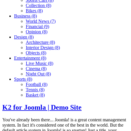
Sports Cars
(8)
Collection
(8)
Bikes
(8)
Business
(8)
World News
(7)
Financial
(9)
Opinion
(8)
Design
(8)
Architecture
(8)
Interior Design
(8)
Objects
(8)
Entertainment
(8)
Live Music
(8)
Cinema
(8)
Night Out
(8)
Sports
(8)
Football
(8)
Tennis
(8)
Basket
(8)
K2 for Joomla | Demo Site
You've already been there... Joomla! is a great content management
system. In fact it's considered one of the best in the world. But the
default article system in Joomla! is so spartan! Just a title, your