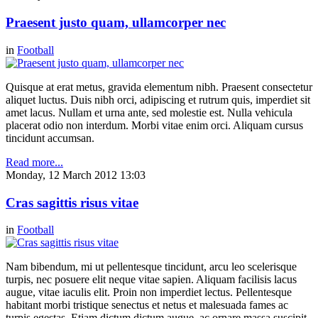
Praesent justo quam, ullamcorper nec
in
Football
Quisque at erat metus, gravida elementum nibh. Praesent consectetur
aliquet luctus. Duis nibh orci, adipiscing et rutrum quis, imperdiet sit
amet lacus. Nullam et urna ante, sed molestie est. Nulla vehicula
placerat odio non interdum. Morbi vitae enim orci. Aliquam cursus
tincidunt accumsan.
Read more...
Monday, 12 March 2012 13:03
Cras sagittis risus vitae
in
Football
Nam bibendum, mi ut pellentesque tincidunt, arcu leo scelerisque
turpis, nec posuere elit neque vitae sapien. Aliquam facilisis lacus
augue, vitae iaculis elit. Proin non imperdiet lectus. Pellentesque
habitant morbi tristique senectus et netus et malesuada fames ac
turpis egestas. Etiam dictum dictum augue, ac ornare massa suscipit