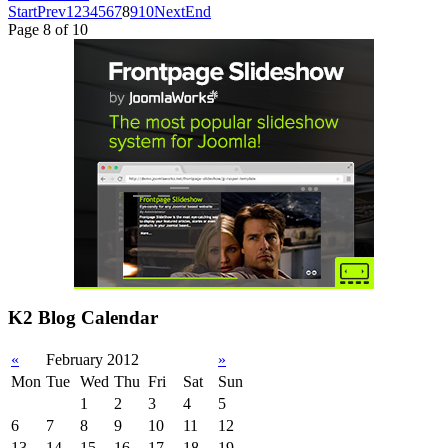
Start
Prev
1
2
3
4
5
6
7
8
9
10
Next
End
Page 8 of 10
K2 Blog Calendar
«
February 2012
»
Mon
Tue
Wed
Thu
Fri
Sat
Sun
1
2
3
4
5
6
7
8
9
10
11
12
13
14
15
16
17
18
19