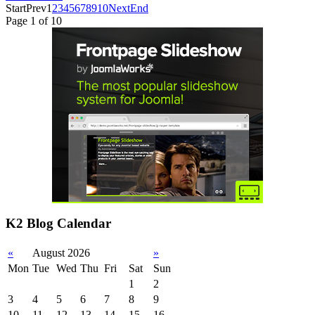
Start
Prev
1
2
3
4
5
6
7
8
9
10
Next
End
Page 1 of 10
K2 Blog Calendar
«
August 2026
»
Mon
Tue
Wed
Thu
Fri
Sat
Sun
1
2
3
4
5
6
7
8
9
10
11
12
13
14
15
16