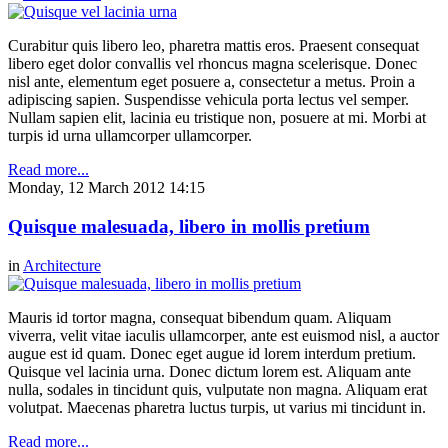
Curabitur quis libero leo, pharetra mattis eros. Praesent consequat
libero eget dolor convallis vel rhoncus magna scelerisque. Donec
nisl ante, elementum eget posuere a, consectetur a metus. Proin a
adipiscing sapien. Suspendisse vehicula porta lectus vel semper.
Nullam sapien elit, lacinia eu tristique non, posuere at mi. Morbi at
turpis id urna ullamcorper ullamcorper.
Read more...
Monday, 12 March 2012 14:15
Quisque malesuada, libero in mollis pretium
in
Architecture
Mauris id tortor magna, consequat bibendum quam. Aliquam
viverra, velit vitae iaculis ullamcorper, ante est euismod nisl, a auctor
augue est id quam. Donec eget augue id lorem interdum pretium.
Quisque vel lacinia urna. Donec dictum lorem est. Aliquam ante
nulla, sodales in tincidunt quis, vulputate non magna. Aliquam erat
volutpat. Maecenas pharetra luctus turpis, ut varius mi tincidunt in.
Read more...