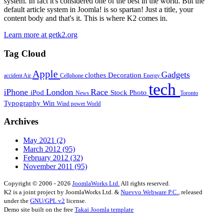
system. In fact it's considered one of the best in the world. But the
default article system in Joomla! is so spartan! Just a title, your
content body and that's it. This is where K2 comes in.
Learn more at getk2.org
Tag Cloud
Apple
Gadgets
clothes
Decoration
accident
Air
Cellphone
Energy
tech
iPhone
London
Race
iPod
Stock Photo
News
Toronto
Typography
Win
Wind power
World
Archives
May 2021
(2)
March 2012
(95)
February 2012
(32)
November 2011
(95)
Copyright © 2006 - 2026
JoomlaWorks Ltd.
All rights reserved.
K2 is a joint project by JoomlaWorks Ltd. &
Nuevvo Webware P.C.
, released
under the
GNU/GPL v2
license.
Demo site built on the free
Takai Joomla template