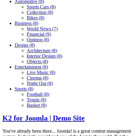
Automotive
(8)
Sports Cars
(8)
Collection
(8)
Bikes
(8)
Business
(8)
World News
(7)
Financial
(9)
Opinion
(8)
Design
(8)
Architecture
(8)
Interior Design
(8)
Objects
(8)
Entertainment
(8)
Live Music
(8)
Cinema
(8)
Night Out
(8)
Sports
(8)
Football
(8)
Tennis
(8)
Basket
(8)
K2 for Joomla | Demo Site
You've already been there... Joomla! is a great content management