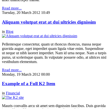
Read more...
Tuesday, 20 March 2012 10:49
Aliquam volutpat erat at dui ultricies dignissim
in
Blog
Pellentesque consectetur, quam ut rhoncus rhoncus, massa neque
gravida augue, eget imperdiet quam ligula vitae enim. Suspendisse
ut neque ut nibh laoreet imperdiet. Nam id urna neque. Nam a turpis
purus, ut scelerisque quam. In vulputate posuere odio, at ultrices nisl
vestibulum elementum.
Read more...
Monday, 19 March 2012 00:00
Example of a Full K2 Item
in
Financial
Mauris convallis arcu sit amet sem dignissim faucibus. Duis gravida