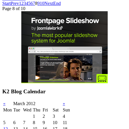
Start
Prev
1
2
3
4
5
6
7
8
9
10
Next
End
Page 8 of 10
K2 Blog Calendar
«
March 2012
»
Mon
Tue
Wed
Thu
Fri
Sat
Sun
1
2
3
4
5
6
7
8
9
10
11
12
13
14
15
16
17
18