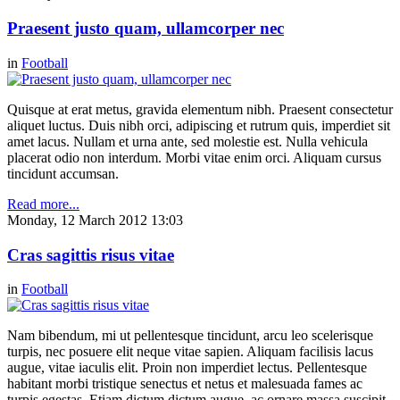
Praesent justo quam, ullamcorper nec
in
Football
Quisque at erat metus, gravida elementum nibh. Praesent consectetur
aliquet luctus. Duis nibh orci, adipiscing et rutrum quis, imperdiet sit
amet lacus. Nullam et urna ante, sed molestie est. Nulla vehicula
placerat odio non interdum. Morbi vitae enim orci. Aliquam cursus
tincidunt accumsan.
Read more...
Monday, 12 March 2012 13:03
Cras sagittis risus vitae
in
Football
Nam bibendum, mi ut pellentesque tincidunt, arcu leo scelerisque
turpis, nec posuere elit neque vitae sapien. Aliquam facilisis lacus
augue, vitae iaculis elit. Proin non imperdiet lectus. Pellentesque
habitant morbi tristique senectus et netus et malesuada fames ac
turpis egestas. Etiam dictum dictum augue, ac ornare massa suscipit