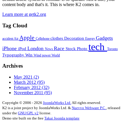
content body and that's it. This is where K2 comes in.
Learn more at getk2.org
Tag Cloud
Apple
Gadgets
clothes
Decoration
accident
Air
Cellphone
Energy
tech
iPhone
London
Race
iPod
Stock Photo
News
Toronto
Typography
Win
Wind power
World
Archives
May 2021
(2)
March 2012
(95)
February 2012
(32)
November 2011
(95)
Copyright © 2006 - 2026
JoomlaWorks Ltd.
All rights reserved.
K2 is a joint project by JoomlaWorks Ltd. &
Nuevvo Webware P.C.
, released
under the
GNU/GPL v2
license.
Demo site built on the free
Takai Joomla template