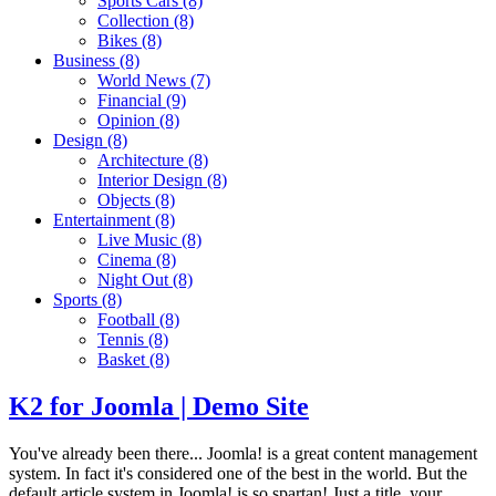
Sports Cars
(8)
Collection
(8)
Bikes
(8)
Business
(8)
World News
(7)
Financial
(9)
Opinion
(8)
Design
(8)
Architecture
(8)
Interior Design
(8)
Objects
(8)
Entertainment
(8)
Live Music
(8)
Cinema
(8)
Night Out
(8)
Sports
(8)
Football
(8)
Tennis
(8)
Basket
(8)
K2 for Joomla | Demo Site
You've already been there... Joomla! is a great content management
system. In fact it's considered one of the best in the world. But the
default article system in Joomla! is so spartan! Just a title, your