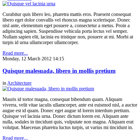
Curabitur quis libero leo, pharetra mattis eros. Praesent consequat
libero eget dolor convallis vel rhoncus magna scelerisque. Donec
nisl ante, elementum eget posuere a, consectetur a metus. Proin a
adipiscing sapien. Suspendisse vehicula porta lectus vel semper.
Nullam sapien elit, lacinia eu tristique non, posuere at mi. Morbi at
turpis id urna ullamcorper ullamcorper.
Read more...
Monday, 12 March 2012 14:15
Quisque malesuada, libero in mollis pretium
in
Architecture
Mauris id tortor magna, consequat bibendum quam. Aliquam
viverra, velit vitae iaculis ullamcorper, ante est euismod nisl, a auctor
augue est id quam. Donec eget augue id lorem interdum pretium.
Quisque vel lacinia urna. Donec dictum lorem est. Aliquam ante
nulla, sodales in tincidunt quis, vulputate non magna. Aliquam erat
volutpat. Maecenas pharetra luctus turpis, ut varius mi tincidunt in.
Read more...