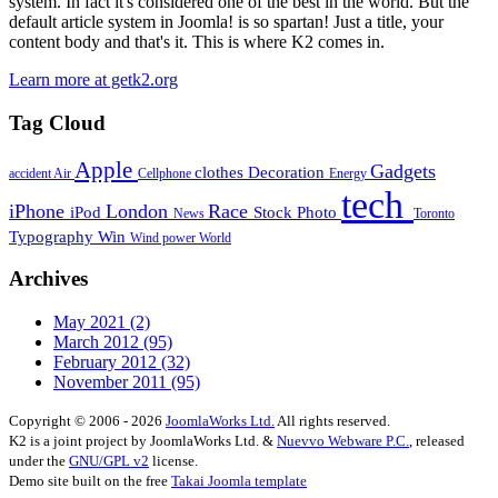
system. In fact it's considered one of the best in the world. But the
default article system in Joomla! is so spartan! Just a title, your
content body and that's it. This is where K2 comes in.
Learn more at getk2.org
Tag Cloud
Apple
Gadgets
clothes
Decoration
accident
Air
Cellphone
Energy
tech
iPhone
London
Race
iPod
Stock Photo
News
Toronto
Typography
Win
Wind power
World
Archives
May 2021
(2)
March 2012
(95)
February 2012
(32)
November 2011
(95)
Copyright © 2006 - 2026
JoomlaWorks Ltd.
All rights reserved.
K2 is a joint project by JoomlaWorks Ltd. &
Nuevvo Webware P.C.
, released
under the
GNU/GPL v2
license.
Demo site built on the free
Takai Joomla template