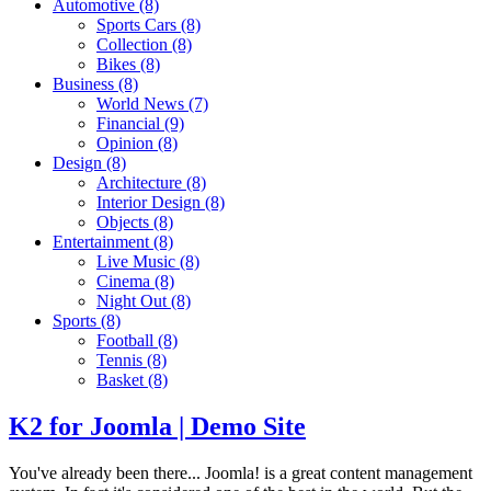
Automotive
(8)
Sports Cars
(8)
Collection
(8)
Bikes
(8)
Business
(8)
World News
(7)
Financial
(9)
Opinion
(8)
Design
(8)
Architecture
(8)
Interior Design
(8)
Objects
(8)
Entertainment
(8)
Live Music
(8)
Cinema
(8)
Night Out
(8)
Sports
(8)
Football
(8)
Tennis
(8)
Basket
(8)
K2 for Joomla | Demo Site
You've already been there... Joomla! is a great content management