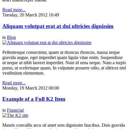
Read more...
Tuesday, 20 March 2012 10:49
Aliquam volutpat erat at dui ultricies dignissim
in
Blog
Pellentesque consectetur, quam ut rhoncus rhoncus, massa neque
gravida augue, eget imperdiet quam ligula vitae enim. Suspendisse
ut neque ut nibh laoreet imperdiet. Nam id urna neque. Nam a turpis
purus, ut scelerisque quam. In vulputate posuere odio, at ultrices nisl
vestibulum elementum.
Read more...
Monday, 19 March 2012 00:00
Example of a Full K2 Item
in
Financial
Mauris convallis arcu sit amet sem dignissim faucibus. Duis gravida