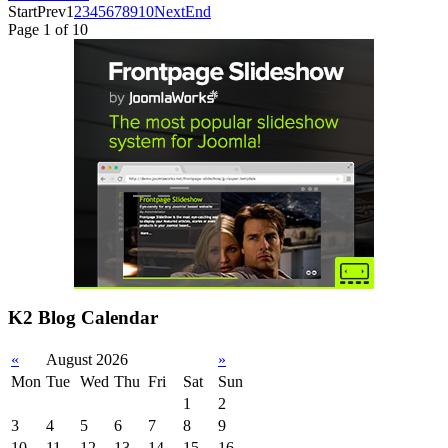
Start
Prev
1
2
3
4
5
6
7
8
9
10
Next
End
Page 1 of 10
K2 Blog Calendar
«
August 2026
»
Mon
Tue
Wed
Thu
Fri
Sat
Sun
1
2
3
4
5
6
7
8
9
10
11
12
13
14
15
16