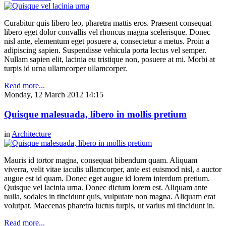
Curabitur quis libero leo, pharetra mattis eros. Praesent consequat
libero eget dolor convallis vel rhoncus magna scelerisque. Donec
nisl ante, elementum eget posuere a, consectetur a metus. Proin a
adipiscing sapien. Suspendisse vehicula porta lectus vel semper.
Nullam sapien elit, lacinia eu tristique non, posuere at mi. Morbi at
turpis id urna ullamcorper ullamcorper.
Read more...
Monday, 12 March 2012 14:15
Quisque malesuada, libero in mollis pretium
in
Architecture
Mauris id tortor magna, consequat bibendum quam. Aliquam
viverra, velit vitae iaculis ullamcorper, ante est euismod nisl, a auctor
augue est id quam. Donec eget augue id lorem interdum pretium.
Quisque vel lacinia urna. Donec dictum lorem est. Aliquam ante
nulla, sodales in tincidunt quis, vulputate non magna. Aliquam erat
volutpat. Maecenas pharetra luctus turpis, ut varius mi tincidunt in.
Read more...