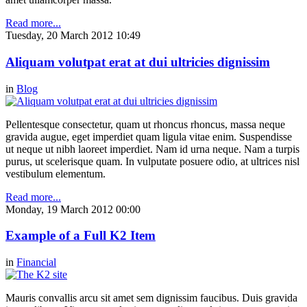
Read more...
Tuesday, 20 March 2012 10:49
Aliquam volutpat erat at dui ultricies dignissim
in
Blog
Pellentesque consectetur, quam ut rhoncus rhoncus, massa neque
gravida augue, eget imperdiet quam ligula vitae enim. Suspendisse
ut neque ut nibh laoreet imperdiet. Nam id urna neque. Nam a turpis
purus, ut scelerisque quam. In vulputate posuere odio, at ultrices nisl
vestibulum elementum.
Read more...
Monday, 19 March 2012 00:00
Example of a Full K2 Item
in
Financial
Mauris convallis arcu sit amet sem dignissim faucibus. Duis gravida