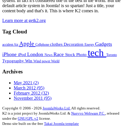
system. In fact it's considered one of the best in the world. But the
default article system in Joomla! is so spartan! Just a title, your
content body and that's it. This is where K2 comes in.
Learn more at getk2.org
Tag Cloud
Apple
Gadgets
clothes
Decoration
accident
Air
Cellphone
Energy
tech
iPhone
London
Race
iPod
Stock Photo
News
Toronto
Typography
Win
Wind power
World
Archives
May 2021
(2)
March 2012
(95)
February 2012
(32)
November 2011
(95)
Copyright © 2006 - 2026
JoomlaWorks Ltd.
All rights reserved.
K2 is a joint project by JoomlaWorks Ltd. &
Nuevvo Webware P.C.
, released
under the
GNU/GPL v2
license.
Demo site built on the free
Takai Joomla template