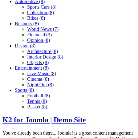
Automotive
(8)
Sports Cars
(8)
Collection
(8)
Bikes
(8)
Business
(8)
World News
(7)
Financial
(9)
Opinion
(8)
Design
(8)
Architecture
(8)
Interior Design
(8)
Objects
(8)
Entertainment
(8)
Live Music
(8)
Cinema
(8)
Night Out
(8)
Sports
(8)
Football
(8)
Tennis
(8)
Basket
(8)
K2 for Joomla | Demo Site
You've already been there... Joomla! is a great content management