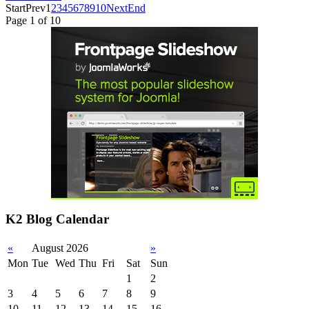
Start
Prev
1
2
3
4
5
6
7
8
9
10
Next
End
Page 1 of 10
K2 Blog Calendar
«
August 2026
»
Mon
Tue
Wed
Thu
Fri
Sat
Sun
1
2
3
4
5
6
7
8
9
10
11
12
13
14
15
16