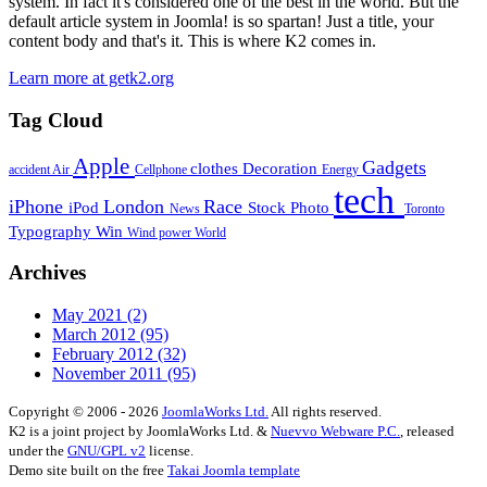
system. In fact it's considered one of the best in the world. But the
default article system in Joomla! is so spartan! Just a title, your
content body and that's it. This is where K2 comes in.
Learn more at getk2.org
Tag Cloud
Apple
Gadgets
clothes
Decoration
accident
Air
Cellphone
Energy
tech
iPhone
London
Race
iPod
Stock Photo
News
Toronto
Typography
Win
Wind power
World
Archives
May 2021
(2)
March 2012
(95)
February 2012
(32)
November 2011
(95)
Copyright © 2006 - 2026
JoomlaWorks Ltd.
All rights reserved.
K2 is a joint project by JoomlaWorks Ltd. &
Nuevvo Webware P.C.
, released
under the
GNU/GPL v2
license.
Demo site built on the free
Takai Joomla template