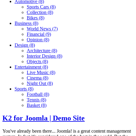
Automotive
(8)
Sports Cars
(8)
Collection
(8)
Bikes
(8)
Business
(8)
World News
(7)
Financial
(9)
Opinion
(8)
Design
(8)
Architecture
(8)
Interior Design
(8)
Objects
(8)
Entertainment
(8)
Live Music
(8)
Cinema
(8)
Night Out
(8)
Sports
(8)
Football
(8)
Tennis
(8)
Basket
(8)
K2 for Joomla | Demo Site
You've already been there... Joomla! is a great content management