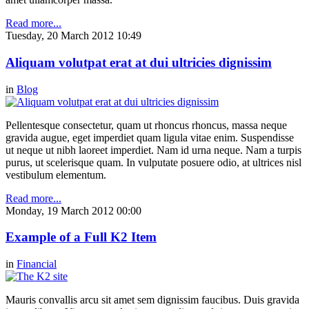
Read more...
Tuesday, 20 March 2012 10:49
Aliquam volutpat erat at dui ultricies dignissim
in
Blog
Pellentesque consectetur, quam ut rhoncus rhoncus, massa neque
gravida augue, eget imperdiet quam ligula vitae enim. Suspendisse
ut neque ut nibh laoreet imperdiet. Nam id urna neque. Nam a turpis
purus, ut scelerisque quam. In vulputate posuere odio, at ultrices nisl
vestibulum elementum.
Read more...
Monday, 19 March 2012 00:00
Example of a Full K2 Item
in
Financial
Mauris convallis arcu sit amet sem dignissim faucibus. Duis gravida