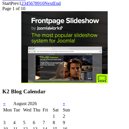
Start
Prev
1
2
3
4
5
6
7
8
9
10
Next
End
Page 1 of 10
K2 Blog Calendar
«
August 2026
»
Mon
Tue
Wed
Thu
Fri
Sat
Sun
1
2
3
4
5
6
7
8
9
10
11
12
13
14
15
16