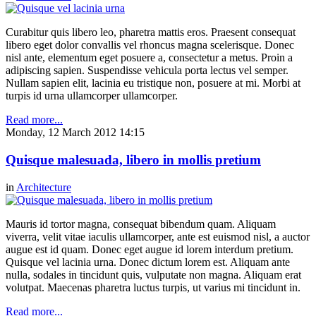
Curabitur quis libero leo, pharetra mattis eros. Praesent consequat
libero eget dolor convallis vel rhoncus magna scelerisque. Donec
nisl ante, elementum eget posuere a, consectetur a metus. Proin a
adipiscing sapien. Suspendisse vehicula porta lectus vel semper.
Nullam sapien elit, lacinia eu tristique non, posuere at mi. Morbi at
turpis id urna ullamcorper ullamcorper.
Read more...
Monday, 12 March 2012 14:15
Quisque malesuada, libero in mollis pretium
in
Architecture
Mauris id tortor magna, consequat bibendum quam. Aliquam
viverra, velit vitae iaculis ullamcorper, ante est euismod nisl, a auctor
augue est id quam. Donec eget augue id lorem interdum pretium.
Quisque vel lacinia urna. Donec dictum lorem est. Aliquam ante
nulla, sodales in tincidunt quis, vulputate non magna. Aliquam erat
volutpat. Maecenas pharetra luctus turpis, ut varius mi tincidunt in.
Read more...