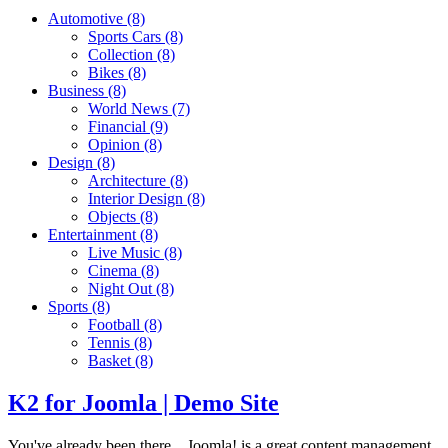
Automotive
(8)
Sports Cars
(8)
Collection
(8)
Bikes
(8)
Business
(8)
World News
(7)
Financial
(9)
Opinion
(8)
Design
(8)
Architecture
(8)
Interior Design
(8)
Objects
(8)
Entertainment
(8)
Live Music
(8)
Cinema
(8)
Night Out
(8)
Sports
(8)
Football
(8)
Tennis
(8)
Basket
(8)
K2 for Joomla | Demo Site
You've already been there... Joomla! is a great content management