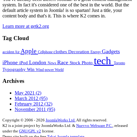
system. In fact it's considered one of the best in the world. But the
default article system in Joomla! is so spartan! Just a title, your
content body and that's it. This is where K2 comes in.
Learn more at getk2.org
Tag Cloud
Apple
Gadgets
clothes
Decoration
accident
Air
Cellphone
Energy
tech
iPhone
London
Race
iPod
Stock Photo
News
Toronto
Typography
Win
Wind power
World
Archives
May 2021
(2)
March 2012
(95)
February 2012
(32)
November 2011
(95)
Copyright © 2006 - 2026
JoomlaWorks Ltd.
All rights reserved.
K2 is a joint project by JoomlaWorks Ltd. &
Nuevvo Webware P.C.
, released
under the
GNU/GPL v2
license.
Demo site built on the free
Takai Joomla template