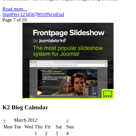
Read more...
Start
Prev
1
2
3
4
5
6
7
8
9
10
Next
End
Page 7 of 10
K2 Blog Calendar
«
March 2012
»
Mon
Tue
Wed
Thu
Fri
Sat
Sun
1
2
3
4