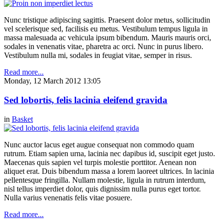
Nunc tristique adipiscing sagittis. Praesent dolor metus, sollicitudin
vel scelerisque sed, facilisis eu metus. Vestibulum tempus ligula in
massa malesuada ac vehicula ipsum bibendum. Mauris mauris orci,
sodales in venenatis vitae, pharetra ac orci. Nunc in purus libero.
Vestibulum nulla mi, sodales in feugiat vitae, semper in risus.
Read more...
Monday, 12 March 2012 13:05
Sed lobortis, felis lacinia eleifend gravida
in
Basket
Nunc auctor lacus eget augue consequat non commodo quam
rutrum. Etiam sapien urna, lacinia nec dapibus id, suscipit eget justo.
Maecenas quis sapien vel turpis molestie porttitor. Aenean non
aliquet erat. Duis bibendum massa a lorem laoreet ultrices. In lacinia
pellentesque fringilla. Nullam molestie, ligula in rutrum interdum,
nisl tellus imperdiet dolor, quis dignissim nulla purus eget tortor.
Nulla varius venenatis felis vitae posuere.
Read more...