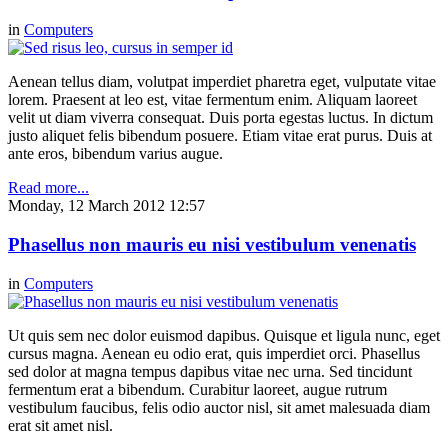
in
Computers
Aenean tellus diam, volutpat imperdiet pharetra eget, vulputate vitae
lorem. Praesent at leo est, vitae fermentum enim. Aliquam laoreet
velit ut diam viverra consequat. Duis porta egestas luctus. In dictum
justo aliquet felis bibendum posuere. Etiam vitae erat purus. Duis at
ante eros, bibendum varius augue.
Read more...
Monday, 12 March 2012 12:57
Phasellus non mauris eu nisi vestibulum venenatis
in
Computers
Ut quis sem nec dolor euismod dapibus. Quisque et ligula nunc, eget
cursus magna. Aenean eu odio erat, quis imperdiet orci. Phasellus
sed dolor at magna tempus dapibus vitae nec urna. Sed tincidunt
fermentum erat a bibendum. Curabitur laoreet, augue rutrum
vestibulum faucibus, felis odio auctor nisl, sit amet malesuada diam
erat sit amet nisl.