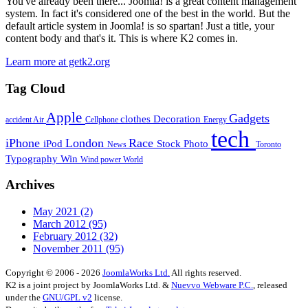
You've already been there... Joomla! is a great content management
system. In fact it's considered one of the best in the world. But the
default article system in Joomla! is so spartan! Just a title, your
content body and that's it. This is where K2 comes in.
Learn more at getk2.org
Tag Cloud
Apple
Gadgets
clothes
Decoration
accident
Air
Cellphone
Energy
tech
iPhone
London
Race
iPod
Stock Photo
News
Toronto
Typography
Win
Wind power
World
Archives
May 2021
(2)
March 2012
(95)
February 2012
(32)
November 2011
(95)
Copyright © 2006 - 2026
JoomlaWorks Ltd.
All rights reserved.
K2 is a joint project by JoomlaWorks Ltd. &
Nuevvo Webware P.C.
, released
under the
GNU/GPL v2
license.