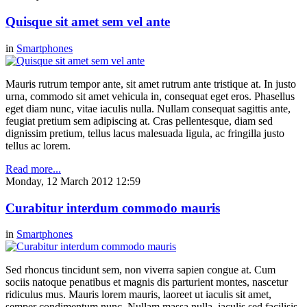
Quisque sit amet sem vel ante
in
Smartphones
Mauris rutrum tempor ante, sit amet rutrum ante tristique at. In justo
urna, commodo sit amet vehicula in, consequat eget eros. Phasellus
eget diam nunc, vitae iaculis nulla. Nullam consequat sagittis ante,
feugiat pretium sem adipiscing at. Cras pellentesque, diam sed
dignissim pretium, tellus lacus malesuada ligula, ac fringilla justo
tellus ac lorem.
Read more...
Monday, 12 March 2012 12:59
Curabitur interdum commodo mauris
in
Smartphones
Sed rhoncus tincidunt sem, non viverra sapien congue at. Cum
sociis natoque penatibus et magnis dis parturient montes, nascetur
ridiculus mus. Mauris lorem mauris, laoreet ut iaculis sit amet,
semper condimentum nunc. Nullam massa nulla, iaculis sed facilisis