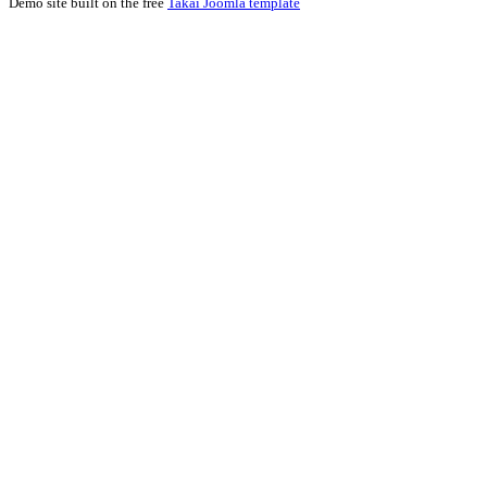
Demo site built on the free
Takai Joomla template