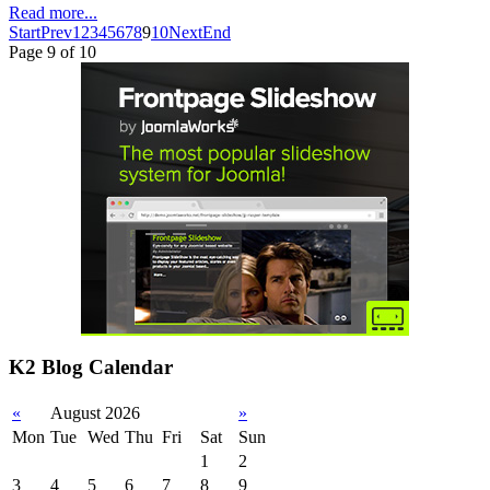
Read more...
Start
Prev
1
2
3
4
5
6
7
8
9
10
Next
End
Page 9 of 10
K2 Blog Calendar
«
August 2026
»
Mon
Tue
Wed
Thu
Fri
Sat
Sun
1
2
3
4
5
6
7
8
9