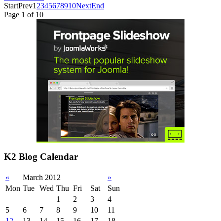
Start
Prev
1
2
3
4
5
6
7
8
9
10
Next
End
Page 1 of 10
K2 Blog Calendar
«
March 2012
»
Mon
Tue
Wed
Thu
Fri
Sat
Sun
1
2
3
4
5
6
7
8
9
10
11
12
13
14
15
16
17
18