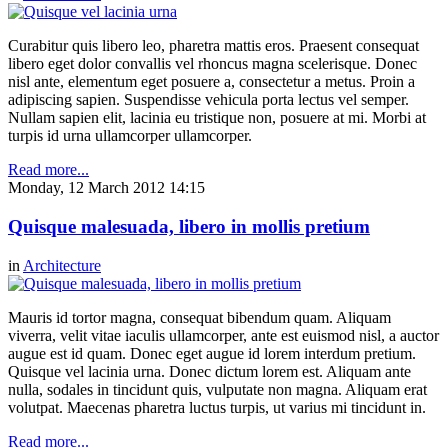
Curabitur quis libero leo, pharetra mattis eros. Praesent consequat
libero eget dolor convallis vel rhoncus magna scelerisque. Donec
nisl ante, elementum eget posuere a, consectetur a metus. Proin a
adipiscing sapien. Suspendisse vehicula porta lectus vel semper.
Nullam sapien elit, lacinia eu tristique non, posuere at mi. Morbi at
turpis id urna ullamcorper ullamcorper.
Read more...
Monday, 12 March 2012 14:15
Quisque malesuada, libero in mollis pretium
in
Architecture
Mauris id tortor magna, consequat bibendum quam. Aliquam
viverra, velit vitae iaculis ullamcorper, ante est euismod nisl, a auctor
augue est id quam. Donec eget augue id lorem interdum pretium.
Quisque vel lacinia urna. Donec dictum lorem est. Aliquam ante
nulla, sodales in tincidunt quis, vulputate non magna. Aliquam erat
volutpat. Maecenas pharetra luctus turpis, ut varius mi tincidunt in.
Read more...