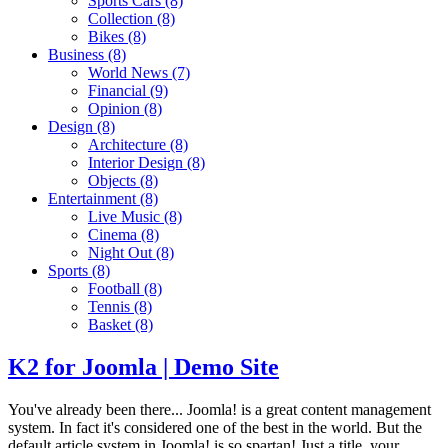
Sports Cars
(8)
Collection
(8)
Bikes
(8)
Business
(8)
World News
(7)
Financial
(9)
Opinion
(8)
Design
(8)
Architecture
(8)
Interior Design
(8)
Objects
(8)
Entertainment
(8)
Live Music
(8)
Cinema
(8)
Night Out
(8)
Sports
(8)
Football
(8)
Tennis
(8)
Basket
(8)
K2 for Joomla | Demo Site
You've already been there... Joomla! is a great content management
system. In fact it's considered one of the best in the world. But the
default article system in Joomla! is so spartan! Just a title, your