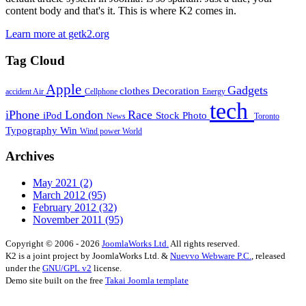
content body and that's it. This is where K2 comes in.
Learn more at getk2.org
Tag Cloud
Apple
Gadgets
clothes
Decoration
accident
Air
Cellphone
Energy
tech
iPhone
London
Race
iPod
Stock Photo
News
Toronto
Typography
Win
Wind power
World
Archives
May 2021
(2)
March 2012
(95)
February 2012
(32)
November 2011
(95)
Copyright © 2006 - 2026
JoomlaWorks Ltd.
All rights reserved.
K2 is a joint project by JoomlaWorks Ltd. &
Nuevvo Webware P.C.
, released
under the
GNU/GPL v2
license.
Demo site built on the free
Takai Joomla template