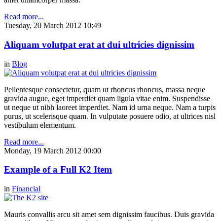
Read more...
Tuesday, 20 March 2012 10:49
Aliquam volutpat erat at dui ultricies dignissim
in
Blog
Pellentesque consectetur, quam ut rhoncus rhoncus, massa neque
gravida augue, eget imperdiet quam ligula vitae enim. Suspendisse
ut neque ut nibh laoreet imperdiet. Nam id urna neque. Nam a turpis
purus, ut scelerisque quam. In vulputate posuere odio, at ultrices nisl
vestibulum elementum.
Read more...
Monday, 19 March 2012 00:00
Example of a Full K2 Item
in
Financial
Mauris convallis arcu sit amet sem dignissim faucibus. Duis gravida